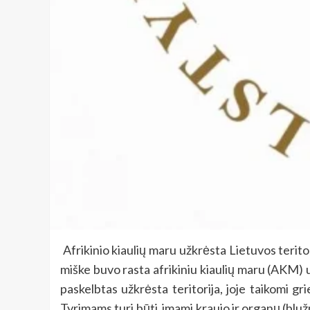
Afrikinio kiaulių maru užkrėsta Lietuvos teritor
miške buvo rasta afrikiniu kiaulių maru (AKM) u
paskelbtas užkrėsta teritorija, joje taikomi g
Tyrimams turi būti imami kraujo ir organų (blužn