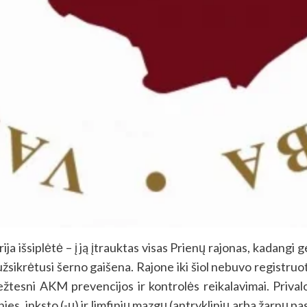
ija išsiplėtė – į ją įtrauktas visas Prienų rajonas, kadangi 
žsikrėtusi šerno gaišena. Rajone iki šiol nebuvo registruota
riežtesni AKM prevencijos ir kontrolės reikalavimai. Priv
ies, inksto (-ų) ir limfinių mazgų (antryklinių arba žarnų pa