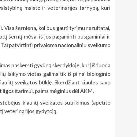
valstybinę maisto ir veterinarijos tarnybą, kuri
 Visa šerniena, kol bus gauti tyrimų rezultatai,
tų šernų mėsa, iš jos pagaminti pusgaminiai ir
. Tai patvirtinti privaloma nacionaliniu sveikumo
eidimas paskersti gyvūną skerdykloje, kurį išduoda
ių laikymo vietas galima tik iš pilnai biologinio
aulių sveikatos būklę. Skerdžiant kiaules savo
nt ligos įtarimui, paims mėginius dėl AKM.
tebėjus kiaulių sveikatos sutrikimus (apetito
į veterinarijos gydytoją.