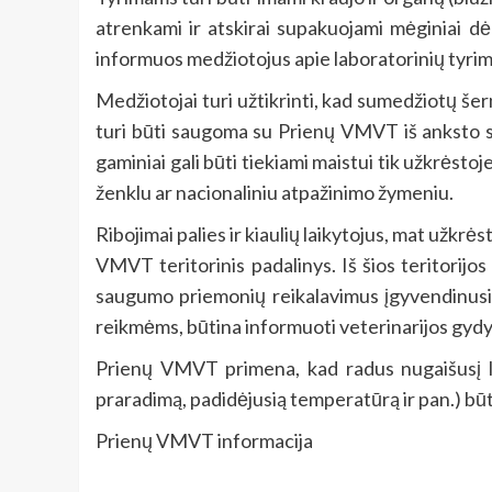
atrenkami ir atskirai supakuojami mėginiai dėl 
informuos medžiotojus apie laboratorinių tyrim
Medžiotojai turi užtikrinti, kad sumedžiotų šer
turi būti saugoma su Prienų VMVT iš anksto su
gaminiai gali būti tiekiami maistui tik užkrėsto
ženklu ar nacionaliniu atpažinimo žymeniu.
Ribojimai palies ir kiaulių laikytojus, mat užkrė
VMVT teritorinis padalinys. Iš šios teritorijos 
saugumo priemonių reikalavimus įgyvendinusių 
reikmėms, būtina informuoti veterinarijos gydyto
Prienų VMVT primena, kad radus nugaišusį lau
praradimą, padidėjusią temperatūrą ir pan.) bū
Prienų VMVT informacija