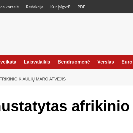
os kortelė
Redakcija
Kur įsigyti?
PDF
veikata
Laisvalaikis
Bendruomenė
Verslas
Euro
RIKINIO KIAULIŲ MARO ATVEJIS
ustatytas afrikinio