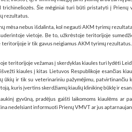
trichineliozės. Šie mėginiai turi būti pristatyti į Prienų 
ų rezultatus.
nų mėsa nebus išdalinta, kol negauti AKM tyrimų rezultatai.
derintoje vietoje. Be to, užkrėstoje teritorijoje sumedžio
je teritorijoje ir tik gavus neigiamus AKM tyrimų rezultatus
stoje teritorijoje vežamas į skerdyklas kiaules turi lydėti L
išvežti kiaules į kitas Lietuvos Respublikoje esančias kiaul
ūkių ir tik su veterinariniu pažymėjimu, patvirtinančiu ki
ją, kuris įvertins skerdžiamų kiaulių klinikinę būklę ir esa
kinį gyvūną, pradėjus gaišti laikomoms kiaulėms ar pas
tina nedelsiant informuoti Prienų VMVT ar jus aptarnaujant