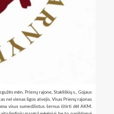
gegužės mėn. Prienų rajone, Stakliškių s., Gojaus
s nei vienas ligos atvejis. Visas Prienų rajonas
aloma visus sumedžiotus šernus ištirti dėl AKM.
saito limfinių mazgų) mėginiai, be to, papildomai