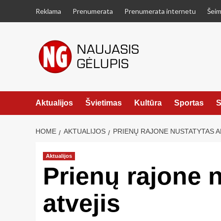
Skip
Reklama
Prenumerata
Prenumerata internetu
Šeim
to
content
Aktualijos
Švietimas
Kultūra
Sportas
S
HOME
AKTUALIJOS
PRIENŲ RAJONE NUSTATYTAS AF
Aktualijos
Prienų rajone n
atvejis