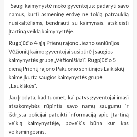
Saugi kaimynystė moko gyventojus: padaryti savo
namus, kurti asmeninę erdvę ne tokią patrauklią
nusikaltėliams, bendrauti su kaimynais, atskleisti
įtartiną veiklą kaimynystėje.
Rugpjūčio 4-ąją Prienų rajono Jiezno seniūnijos
Vėžionių kaimo gyventojai susibūrė į saugios
kaimynystės grupę „Vėžioniškiai“. Rugpjūčio 5
dieną Prienų rajono Pakuonio seniūnijos Laikiškių
kaime įkurta saugios kaimynystės grupė
„Laukiškės“.
Jau įrodyta, kad tuomet, kai patys gyventojai imasi
atsakomybės rūpintis savo namų saugumu ir
išdrįsta policijai pateikti informaciją apie įtartiną
veiklą kaimynystėje, poveikis būna kur kas
veiksmingesnis.