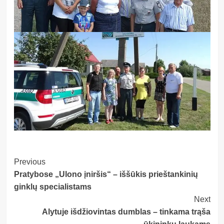
Post
Previous
Pratybose „Ulono įniršis“ – iššūkis prieštankinių
Navigation
ginklų specialistams
Next
Alytuje išdžiovintas dumblas – tinkama trąša