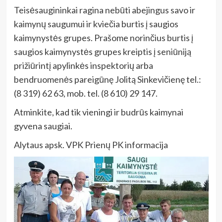
Teisėsaugininkai ragina nebūti abejingus savo ir
kaimynų saugumui ir kviečia burtis į saugios
kaimynystės grupes. Prašome norinčius burtis į
saugios kaimynystės grupes kreiptis į seniūniją
prižiūrintį apylinkės inspektorių arba
bendruomenės pareigūnę Jolitą Sinkevičienę tel.:
(8 319) 62 63, mob. tel. (8 610) 29 147.
Atminkite, kad tik vieningi ir budrūs kaimynai
gyvena saugiai.
Alytaus apsk. VPK Prienų PK informacija