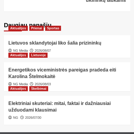
ūkininkų laukams
Daugiau panašių…
Aktualijos
Prienai
Sportas
Lietuvos sklandytojai liko šalia prizininkų
NG Media
2026/08/07
Aktualijos
Lietuvoje
Energetikos viceministrės pareigas pradeda eiti
Karolina Štelmokaitė
NG Media
2026/08/03
Aktualijos
Skelbimai
Elektriniai skuteriai: mitai, faktai ir dažniausiai
užduodami klausimai
NG
2026/07/30