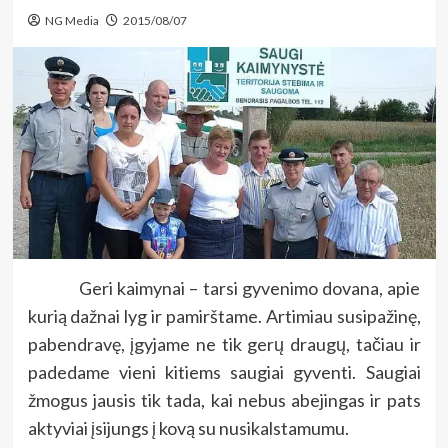
NG Media
2015/08/07
Geri kaimynai – tarsi gyvenimo dovana, apie
kurią dažnai lyg ir pamirštame. Artimiau susipažinę,
pabendravę, įgyjame ne tik gerų draugų, tačiau ir
padedame vieni kitiems saugiai gyventi. Saugiai
žmogus jausis tik tada, kai nebus abejingas ir pats
aktyviai įsijungs į kovą su nusikalstamumu.