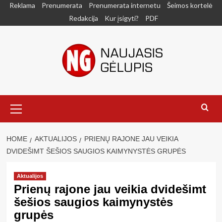
Skip
Reklama
Prenumerata
Prenumerata internetu
Šeimos kortelė
to
Redakcija
Kur įsigyti?
PDF
content
Primary
Menu
HOME
AKTUALIJOS
PRIENŲ RAJONE JAU VEIKIA
DVIDEŠIMT ŠEŠIOS SAUGIOS KAIMYNYSTĖS GRUPĖS
Aktualijos
Prienų rajone jau veikia dvidešimt
šešios saugios kaimynystės
grupės