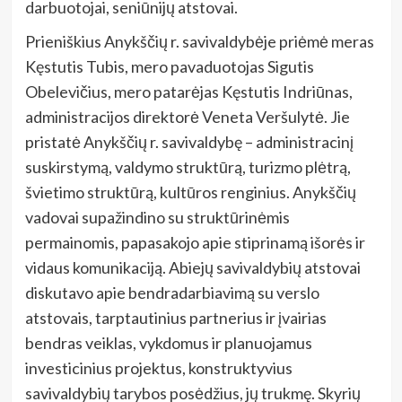
darbuotojai, seniūnijų atstovai.
Prieniškius Anykščių r. savivaldybėje priėmė meras
Kęstutis Tubis, mero pavaduotojas Sigutis
Obelevičius, mero patarėjas Kęstutis Indriūnas,
administracijos direktorė Veneta Veršulytė. Jie
pristatė Anykščių r. savivaldybę – administracinį
suskirstymą, valdymo struktūrą, turizmo plėtrą,
švietimo struktūrą, kultūros renginius. Anykščių
vadovai supažindino su struktūrinėmis
permainomis, papasakojo apie stiprinamą išorės ir
vidaus komunikaciją. Abiejų savivaldybių atstovai
diskutavo apie bendradarbiavimą su verslo
atstovais, tarptautinius partnerius ir įvairias
bendras veiklas, vykdomus ir planuojamus
investicinius projektus, konstruktyvius
savivaldybių tarybos posėdžius, jų trukmę. Skyrių