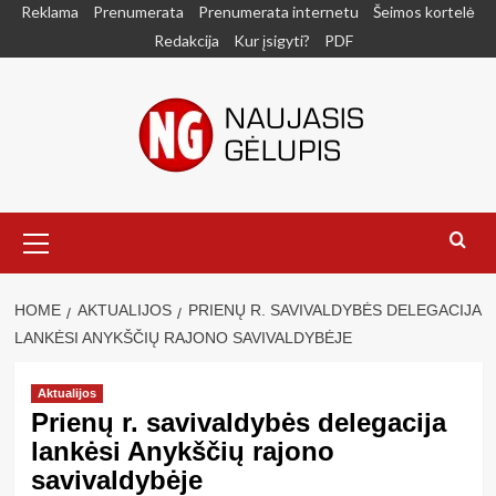
Skip
Reklama
Prenumerata
Prenumerata internetu
Šeimos kortelė
to
Redakcija
Kur įsigyti?
PDF
content
Primary
Menu
HOME
AKTUALIJOS
PRIENŲ R. SAVIVALDYBĖS DELEGACIJA
LANKĖSI ANYKŠČIŲ RAJONO SAVIVALDYBĖJE
Aktualijos
Prienų r. savivaldybės delegacija
lankėsi Anykščių rajono
savivaldybėje