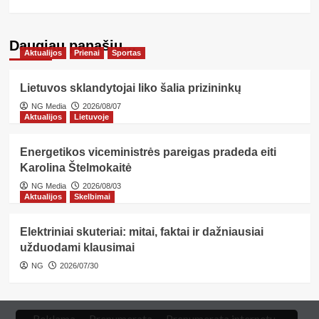
Daugiau panašių…
Aktualijos
Prienai
Sportas
Lietuvos sklandytojai liko šalia prizininkų
NG Media
2026/08/07
Aktualijos
Lietuvoje
Energetikos viceministrės pareigas pradeda eiti
Karolina Štelmokaitė
NG Media
2026/08/03
Aktualijos
Skelbimai
Elektriniai skuteriai: mitai, faktai ir dažniausiai
užduodami klausimai
NG
2026/07/30
Reklama
Prenumerata
Prenumerata internetu