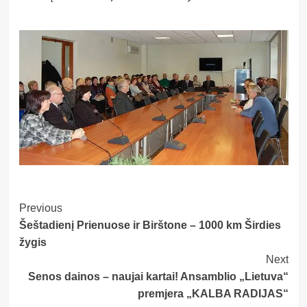
Post
Previous
Šeštadienį Prienuose ir Birštone – 1000 km Širdies
Navigation
žygis
Next
Senos dainos – naujai kartai! Ansamblio „Lietuva“
premjera „KALBA RADIJAS“