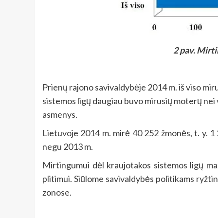
2 pav. Mirti
Prienų rajono savivaldybėje 2014 m. iš viso miru
sistemos ligų daugiau buvo mirusių moterų nei vy
asmenys.
Lietuvoje 2014 m. mirė 40 252 žmonės, t. y. 
negu 2013 m.
Mirtingumui dėl kraujotakos sistemos ligų mažin
plitimui. Siūlome savivaldybės politikams ryžt
zonose.