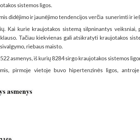
ujotakos sistemos ligos.
omis didėjimo ir jaunėjimo tendencijos verčia sunerimti ir i
ų. Kai kurie kraujotakos sistemą silpninantys veiksniai
auso. Tačiau kiekvienas gali atsikratyti kraujotakos sist
rsivalgymo, riebaus maisto.
22 asmenys, iš kurių 8284 sirgo kraujotakos sistemos ligo
s, pirmoje vietoje buvo hipertenzinės ligos, antroje 