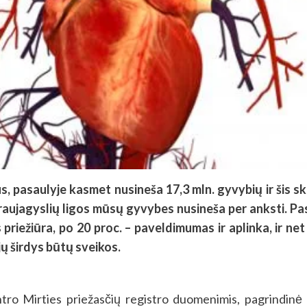
ltus, pasaulyje kasmet nusineša 17,3 mln. gyvybių ir šis s
 kraujagyslių ligos mūsų gyvybes nusineša per anksti. P
riežiūra, po 20 proc. – paveldimumas ir aplinka, ir ne
jų širdys būtų sveikos.
ntro Mirties priežasčių registro duomenimis, pagrindinė 