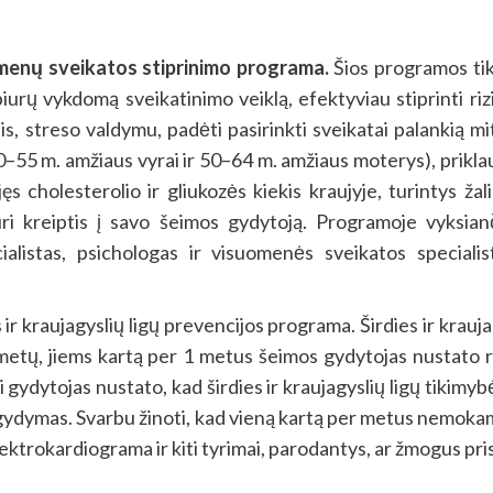
asmenų sveikatos stiprinimo programa.
Šios programos tik
biurų vykdomą sveikatinimo veiklą, efektyviau stiprinti ri
ais, streso valdymu, padėti pasirinkti sveikatai palankią m
55 m. amžiaus vyrai ir 50–64 m. amžiaus moterys), priklausa
s cholesterolio ir gliukozės kiekis kraujyje, turintys žalin
ri kreiptis į savo šeimos gydytoją. Programoje vyksianč
cialistas, psichologas ir visuomenės sveikatos speciali
ir kraujagyslių ligų prevencijos programa. Širdies ir krau
metų, jiems kartą per 1 metus
šeimos gydytojas nustato riz
ei gydytojas nustato, kad širdies ir kraujagyslių ligų tikimybė
as gydymas. Svarbu žinoti, kad vieną kartą per metus nemokam
lektrokardiograma ir kiti tyrimai, parodantys, ar žmogus pris