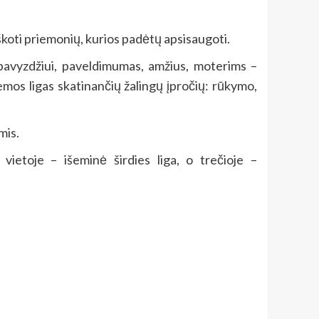
eškoti priemonių, kurios padėtų apsisaugoti.
, pavyzdžiui, paveldimumas, amžius, moterims –
emos ligas skatinančių žalingų įpročių: rūkymo,
mis.
vietoje – išeminė širdies liga, o trečioje –