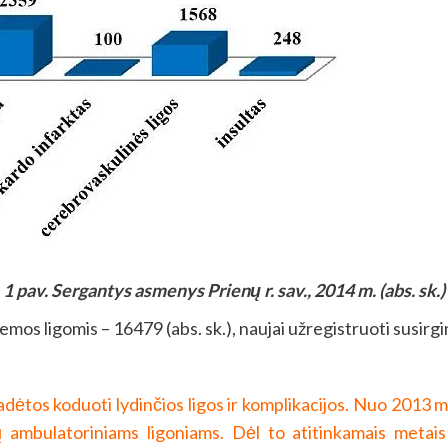
1 pav. Sergantys asmenys Prienų r. sav., 2014 m. (abs. sk.)
mos ligomis – 16479 (abs. sk.), naujai užregistruoti susirgim
adėtos koduoti lydinčios ligos ir komplikacijos. Nuo 2013 
 ambulatoriniams ligoniams. Dėl to atitinkamais metais