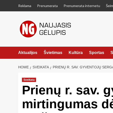
Skip
Reklama
Prenumerata
Prenumerata internetu
Šeim
to
content
Aktualijos
Švietimas
Kultūra
Sportas
S
HOME
SVEIKATA
PRIENŲ R. SAV. GYVENTOJŲ SER
Sveikata
Prienų r. sav.
mirtingumas dė