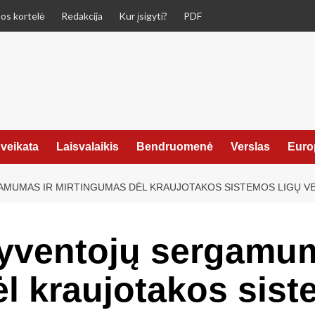
os kortelė
Redakcija
Kur įsigyti?
PDF
veikata
Laisvalaikis
Bendruomenė
Verslas
Euro
GAMUMAS IR MIRTINGUMAS DĖL KRAUJOTAKOS SISTEMOS LIGŲ VE
 gyventojų sergamum
l kraujotakos sist