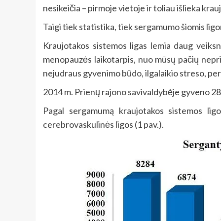
nesikeičia – pirmoje vietoje ir toliau išlieka kra
Taigi tiek statistika, tiek sergamumo šiomis lig
Kraujotakos sistemos ligas lemia daug veiksni
menopauzės laikotarpis, nuo mūsų pačių neprikl
nejudraus gyvenimo būdo, ilgalaikio streso, pe
2014 m. Prienų rajono savivaldybėje gyveno 285
Pagal sergamumą kraujotakos sistemos ligomi
cerebrovaskulinės ligos (1 pav.).