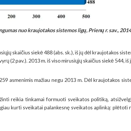
ngumas nuo kraujotakos sistemos ligų, Prienų r. sav., 2014 
siųjų skaičius siekė 488 (abs. sk.), iš jų dėl kraujotakos s
rų (2 pav.). 2013 m. iš viso mirusiųjų skaičius siekė 544, iš
1 259 asmenimis mažiau negu 2013 m. Dėl kraujotakos sis
ti reikia tinkamai formuoti sveikatos politiką, atsižvelgian
ingiau kurti sveikatai palankesnę sveikatos aplinką: plėtot