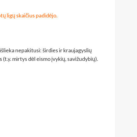
tų ligų skaičius padidėjo.
lieka nepakitusi: širdies ir kraujagyslių
 (t.y. mirtys dėl eismo įvykių, savižudybių).