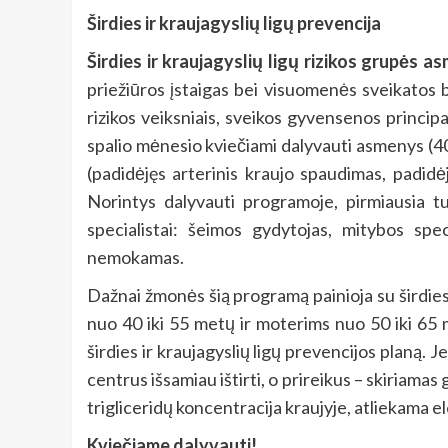
Širdies ir kraujagyslių ligų prevencija
Širdies ir kraujagyslių ligų rizikos grupės 
priežiūros įstaigas bei visuomenės sveikatos 
rizikos veiksniais, sveikos gyvensenos princip
spalio mėnesio kviečiami dalyvauti asmenys (40–
(padidėjęs arterinis kraujo spaudimas, padidėję
Norintys dalyvauti programoje, pirmiausia tu
specialistai: šeimos gydytojas, mitybos spe
nemokamas.
Dažnai žmonės šią programą painioja su širdies 
nuo 40 iki 55 metų ir moterims nuo 50 iki 65 
širdies ir kraujagyslių ligų prevencijos planą. J
centrus išsamiau ištirti, o prireikus – skiriam
trigliceridų koncentracija kraujyje, atliekama e
Kviečiame dalyvauti!