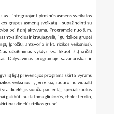
slas – integruojant pirminės asmens sveikatos
zikos grupės asmenų sveikatą – supažindinti su
itybą bei fizinį aktyvumą. Programoje nuo š. m.
ntys širdies ir kraujagyslių ligų rizikos grupei
gų įpročių, antsvorio ir kt. rizikos veiksnius).
ius užsiėmimus vykdys kvalifikuoti šių sričių
stai. Dalyvavimas programoje savanoriškas ir
jagyslių ligų prevencijos programa skirta vyrams
ikos veiksnius ir, jei reikia, sudaro individualų
 yra didelė, jis siunčia pacientą į specializuotus
ai gali būti nustatoma gliukozės, cholesterolio,
kirtinas didelės rizikos grupei.