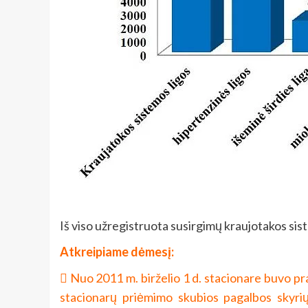
Iš viso užregistruota susirgimų kraujotakos siste
Atkreipiame dėmesį:
 Nuo 2011 m. birželio 1 d. stacionare buvo pr
stacionarų priėmimo skubios pagalbos skyrių