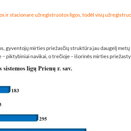
os ir stacionare užregistruotos ligos, todėl visų užregistruo
s, gyventojų mirties priežasčių struktūra jau daugelį metų iš
− piktybiniai navikai, o trečioje – išorinės mirties priežastys