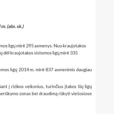
m. (abs. sk.)
istemos ligų mirė 295 asmenys. Nuo kraujotakos
 jų dėl kraujotakos sistemos ligų mirė 335
temos ligų 2014 m. mirė 837 asmenimis daugiau
t į rizikos veiksnius, turinčius įtakos šių ligų
i nerūkymo zonas bei draudimą rūkyti viešosiose