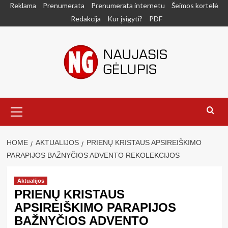
Skip
Reklama
Prenumerata
Prenumerata internetu
Šeimos kortelė
to
Redakcija
Kur įsigyti?
PDF
content
Primary
Menu
HOME
AKTUALIJOS
PRIENŲ KRISTAUS APSIREIŠKIMO
PARAPIJOS BAŽNYČIOS ADVENTO REKOLEKCIJOS
Aktualijos
PRIENŲ KRISTAUS
APSIREIŠKIMO PARAPIJOS
BAŽNYČIOS ADVENTO