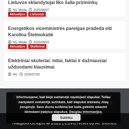
Lietuvos sklandytojai liko šalia prizininkų
NG Media
2026/08/07
Aktualijos
Lietuvoje
Energetikos viceministrės pareigas pradeda eiti
Karolina Štelmokaitė
NG Media
2026/08/03
Aktualijos
Skelbimai
Elektriniai skuteriai: mitai, faktai ir dažniausiai
užduodami klausimai
NG
2026/07/30
Reklama
Prenumerata
Prenumerata internetu
Informuojame, kad šioje svetainėje naudojami slapukai. Toliau
naršydami svetainėje sutinkate, kad slapukai atsirastų Jūsų
Šeimos kortelė
Redakcija
Kur įsigyti?
PDF
įrenginyje. Savo duotą sutikimą bet kada galėsite atšaukti
ištrindami įrašytus slapukus.
Daugiau informacijos.
Sutinku
Naujasis Gėlupis © 2022
|
CoverNews
by AF themes.