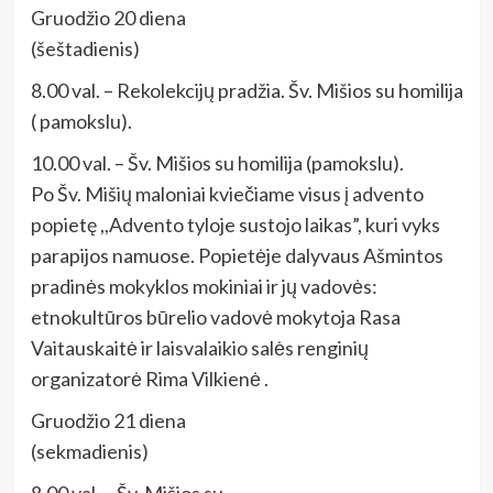
Gruodžio 20 diena
(šeštadienis)
8.00 val. – Rekolekcijų pradžia. Šv. Mišios su homilija
( pamokslu).
10.00 val. – Šv. Mišios su homilija (pamokslu).
Po Šv. Mišių maloniai kviečiame visus į advento
popietę ,,Advento tyloje sustojo laikas”, kuri vyks
parapijos namuose. Popietėje dalyvaus Ašmintos
pradinės mokyklos mokiniai ir jų vadovės:
etnokultūros būrelio vadovė mokytoja Rasa
Vaitauskaitė ir laisvalaikio salės renginių
organizatorė Rima Vilkienė .
Gruodžio 21 diena
(sekmadienis)
8.00 val. – Šv. Mišios su