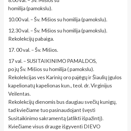
homilija (pamokslu).
10.00 val. – Šv. Mišios su homilija (pamokslu).
12.30 val. – Šv. Mišios su homilija (pamokslu).
Rekolekcijų pabaiga.
17. 00 val. – Šv. Mišios.
17 val. – SUSITAIKINIMO PAMALDOS,
po jų Šv. Mišios su homilija ( pamokslu).
Rekolekcijas ves Karinių oro pajėgų ir Šiaulių įgulos
kapelionatų kapelionas kun., teol. dr. Virginijus
Veilentas.
Rekolekcijų dienomis bus daugiau svečių kunigų,
tad kviečiame tuo pasinaudojant švęsti
Susitaikinimo sakramentą (atlikti išpažintį).
Kviečiame visus drauge išgyventi DIEVO