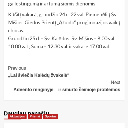
gailestingumą ir artumą šiomis dienomis.
Kūčių vakarą, gruodžio 24 d. 22 val. Piemenėlių Šv.
Mišios. Giedos Prienų „Ąžuolo“ progimnazijos vaikų
choras.
Gruodžio 25 d. – Šv. Kalėdos. Šv. Mišios – 8.00 val.;
10.00 val.; Suma – 12.30 val. ir vakare 17.00 val.
Post
Previous
„Lai šviečia Kalėdų žvakelė“
Navigation
Next
Advento renginyje – ir smurto šeimoje problemos
Daugiau panašių…
Aktualijos
Prienai
Sportas