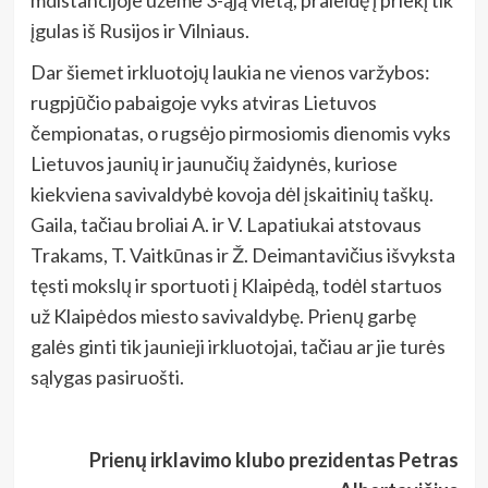
įgulas iš Rusijos ir Vilniaus.
Dar šiemet irkluotojų laukia ne vienos varžybos:
rugpjūčio pabaigoje vyks atviras Lietuvos
čempionatas, o rugsėjo pirmosiomis dienomis vyks
Lietuvos jaunių ir jaunučių žaidynės, kuriose
kiekviena savivaldybė kovoja dėl įskaitinių taškų.
Gaila, tačiau broliai A. ir V. Lapatiukai atstovaus
Trakams, T. Vaitkūnas ir Ž. Deimantavičius išvyksta
tęsti mokslų ir sportuoti į Klaipėdą, todėl startuos
už Klaipėdos miesto savivaldybę. Prienų garbę
galės ginti tik jaunieji irkluotojai, tačiau ar jie turės
sąlygas pasiruošti.
Prienų irklavimo klubo prezidentas Petras