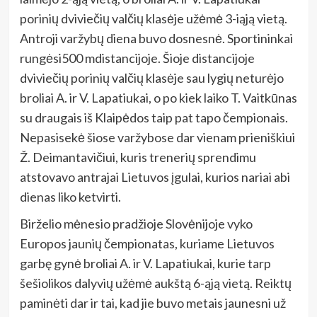
porinių dviviečių valčių klasėje užėmė 3-iąją vietą.
Antroji varžybų diena buvo dosnesnė. Sportininkai
rungėsi500 mdistancijoje. Šioje distancijoje
dviviečių porinių valčių klasėje sau lygių neturėjo
broliai A. ir V. Lapatiukai, o po kiek laiko T. Vaitkūnas
su draugais iš Klaipėdos taip pat tapo čempionais.
Nepasisekė šiose varžybose dar vienam prieniškiui
Ž. Deimantavičiui, kuris trenerių sprendimu
atstovavo antrajai Lietuvos įgulai, kurios nariai abi
dienas liko ketvirti.
Birželio mėnesio pradžioje Slovėnijoje vyko
Europos jaunių čempionatas, kuriame Lietuvos
garbę gynė broliai A. ir V. Lapatiukai, kurie tarp
šešiolikos dalyvių užėmė aukštą 6-ąją vietą. Reiktų
paminėti dar ir tai, kad jie buvo metais jaunesni už