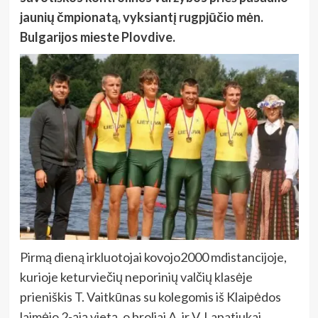
jaunių čmpionatą, vyksiantį rugpjūčio mėn.
Bulgarijos mieste Plovdive.
Pirmą dieną irkluotojai kovojo2000 mdistancijoje,
kurioje keturviečių neporinių valčių klasėje
prieniškis T. Vaitkūnas su kolegomis iš Klaipėdos
laimėjo 2-ąją vietą, o broliai A. ir V. Lapatiukai