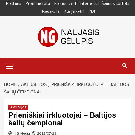
Skip
Reklama
Prenumerata
Prenumerata internetu
Šeimos kortelė
to
Redakcija
Kur įsigyti?
PDF
content
Primary
Menu
HOME
AKTUALIJOS
PRIENIŠKIAI IRKLUOTOJAI – BALTIJOS
ŠALIŲ ČEMPIONAI
Aktualijos
Prieniškiai irkluotojai – Baltijos
šalių čempionai
NG Media
2012/07/23