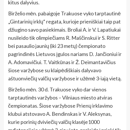
kitus dalyvius.
Birželio mėn. pabaigoje Trakuose vyko tarptautinė
„Gintarinių irklų“ regata, kurioje prieniškiai taip pat
džiugino savo pasiekimais. Broliai A. ir V. Lapatiukai
nusileido tik olimpiečiams R. Maščinskui ir S. Ritter
bei pasaulio jaunių (iki 23 metų) čempionato
pagrindinės Lietuvos įgulos nariams D. Jančioniui ir
A. Adomavičiui. T. Vaitkūnas ir Ž. Deimantavičius
šiose varžybose su klaipėdiškiais dalyvavo
aštuonviečių valčių varžybose ir užėmė 3-iają vietą.
Birželio mėn. 30 d. Trakuose vyko dar vienos
tarptautinės varžybos – Vilniaus miesto atviras
čempionatas. Šiose varžybose Prienų irklavimo
klubui atstovavo A. Bendinskas ir V. Aleksynas,
kurie porinių dviviečių valčių klasėje1000
mdistancijoje užėmė 3-ąją vietą, praleidę į priekį tik