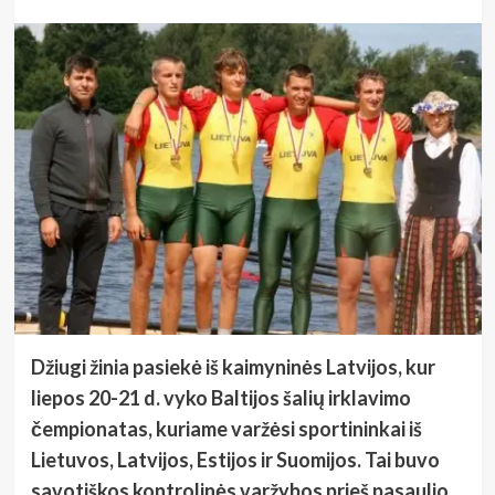
Džiugi žinia pasiekė iš kaimyninės Latvijos, kur
liepos 20-21 d. vyko Baltijos šalių irklavimo
čempionatas, kuriame varžėsi sportininkai iš
Lietuvos, Latvijos, Estijos ir Suomijos. Tai buvo
savotiškos kontrolinės varžybos prieš pasaulio