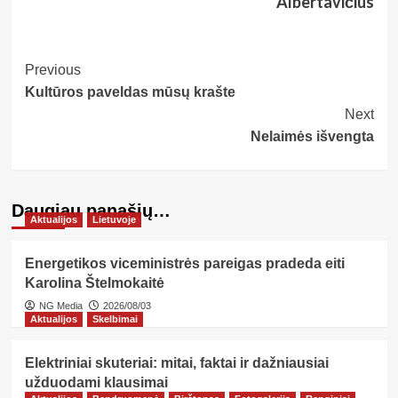
Albertavičius
Post
Previous
Kultūros paveldas mūsų krašte
Navigation
Next
Nelaimės išvengta
Daugiau panašių…
Aktualijos
Lietuvoje
Energetikos viceministrės pareigas pradeda eiti
Karolina Štelmokaitė
NG Media
2026/08/03
Aktualijos
Skelbimai
Elektriniai skuteriai: mitai, faktai ir dažniausiai
užduodami klausimai