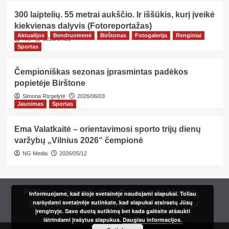
300 laiptelių. 55 metrai aukščio. Ir iššūkis, kurį įveikė
kiekvienas dalyvis (Fotoreportažas)
Aktualijos
Bendruomenė
Birštonas
Fotogalerija
Renginiai
NG
2026/07/21
Sportas
Čempioniškas sezonas įprasmintas padėkos
popietėje Birštone
Simona Rizgelytė
2026/06/03
Jaunimas
Sportas
Ema Valatkaitė – orientavimosi sporto trijų dienų
varžybų „Vilnius 2026“ čempionė
NG Media
2026/05/12
Reklama
Prenumerata
Prenumerata internetu
Informuojame, kad šioje svetainėje naudojami slapukai. Toliau
naršydami svetainėje sutinkate, kad slapukai atsirastų Jūsų
Šeimos kortelė
Redakcija
Kur įsigyti?
PDF
įrenginyje. Savo duotą sutikimą bet kada galėsite atšaukti
ištrindami įrašytus slapukus.
Daugiau informacijos.