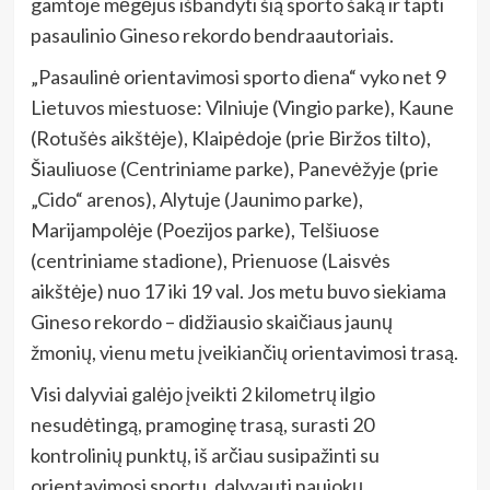
gamtoje mėgėjus išbandyti šią sporto šaką ir tapti
pasaulinio Gineso rekordo bendraautoriais.
„Pasaulinė orientavimosi sporto diena“ vyko net 9
Lietuvos miestuose: Vilniuje (Vingio parke), Kaune
(Rotušės aikštėje), Klaipėdoje (prie Biržos tilto),
Šiauliuose (Centriniame parke), Panevėžyje (prie
„Cido“ arenos), Alytuje (Jaunimo parke),
Marijampolėje (Poezijos parke), Telšiuose
(centriniame stadione), Prienuose (Laisvės
aikštėje) nuo 17 iki 19 val. Jos metu buvo siekiama
Gineso rekordo – didžiausio skaičiaus jaunų
žmonių, vienu metu įveikiančių orientavimosi trasą.
Visi dalyviai galėjo įveikti 2 kilometrų ilgio
nesudėtingą, pramoginę trasą, surasti 20
kontrolinių punktų, iš arčiau susipažinti su
orientavimosi sportu, dalyvauti naujokų