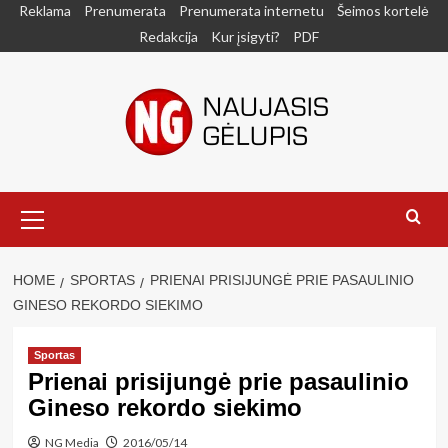
Skip
Reklama
Prenumerata
Prenumerata internetu
Šeimos kortelė
to
Redakcija
Kur įsigyti?
PDF
content
Primary
Menu
HOME
SPORTAS
PRIENAI PRISIJUNGĖ PRIE PASAULINIO
GINESO REKORDO SIEKIMO
Sportas
Prienai prisijungė prie pasaulinio
Gineso rekordo siekimo
NG Media
2016/05/14