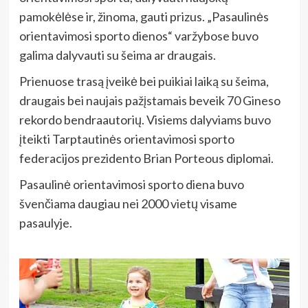
pamokėlėse ir, žinoma, gauti prizus. „Pasaulinės
orientavimosi sporto dienos“ varžybose buvo
galima dalyvauti su šeima ar draugais.
Prienuose trasą įveikė bei puikiai laiką su šeima,
draugais bei naujais pažįstamais beveik 70 Gineso
rekordo bendraautorių. Visiems dalyviams buvo
įteikti Tarptautinės orientavimosi sporto
federacijos prezidento Brian Porteous diplomai.
Pasaulinė orientavimosi sporto diena buvo
švenčiama daugiau nei 2000 vietų visame
pasaulyje.