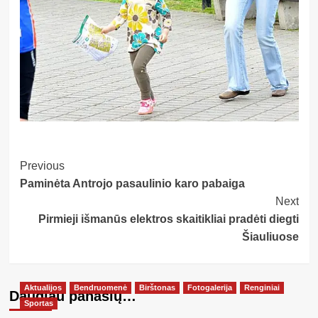
Post
Previous
Paminėta Antrojo pasaulinio karo pabaiga
Navigation
Next
Pirmieji išmanūs elektros skaitikliai pradėti diegti
Šiauliuose
Aktualijos
Bendruomenė
Birštonas
Fotogalerija
Renginiai
Daugiau panašių…
Sportas