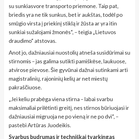
su sunkiasvore transporto priemone. Taip pat,
briedis yra ne tik sunkus, bet ir aukštas, todėl po
smūgio virsta į priekinį stiklą ir žūsta ar yra itin
sunkiai sužalojami žmonės“, – teigia „Lietuvos
draudimo“ atstovas.
Anot jo, dažniausiai nuostolių atneša susidūrimai su
stirnomis – jas galima sutikti pamiškėse, laukuose,
atvirose pievose. Šie gyvūnai dažnai sutinkami arti
magistralinių, rajoninių kelių ar net miestų
pakraščiuose.
„Jei keliu prabėga viena stirna – labai svarbu
maksimaliai prilėtinti greitį, nes stirnos būriuojasi ir
dažniausiai migruoja ne po vieną ir ne po dvi“, –
pastebi Artūras Juodeikis.
Svarbus budrumas ir techniškai tvarkingas