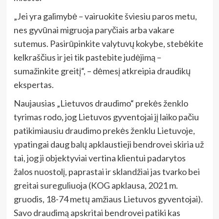
„Jei yra galimybė – vairuokite šviesiu paros metu,
nes gyvūnai migruoja paryčiais arba vakare
sutemus. Pasirūpinkite valytuvų kokybe, stebėkite
kelkraščius ir jei tik pastebite judėjimą –
sumažinkite greitį“, – dėmesį atkreipia draudikų
ekspertas.
Naujausias „Lietuvos draudimo“ prekės ženklo
tyrimas rodo, jog Lietuvos gyventojai jį laiko pačiu
patikimiausiu draudimo prekės ženklu Lietuvoje,
ypatingai daug balų apklaustieji bendrovei skiria už
tai, jog ji objektyviai vertina klientui padarytos
žalos nuostolį, paprastai ir sklandžiai jas tvarko bei
greitai sureguliuoja (KOG apklausa, 2021 m.
gruodis, 18-74 metų amžiaus Lietuvos gyventojai).
Savo draudimą apskritai bendrovei patiki kas