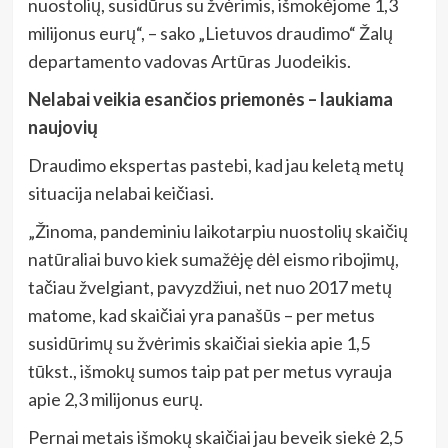
nuostolių, susidūrus su žvėrimis, išmokėjome 1,3
milijonus eurų“, – sako „Lietuvos draudimo“ Žalų
departamento vadovas Artūras Juodeikis.
Nelabai veikia esančios priemonės – laukiama
naujovių
Draudimo ekspertas pastebi, kad jau keletą metų
situacija nelabai keičiasi.
„Žinoma, pandeminiu laikotarpiu nuostolių skaičių
natūraliai buvo kiek sumažėję dėl eismo ribojimų,
tačiau žvelgiant, pavyzdžiui, net nuo 2017 metų
matome, kad skaičiai yra panašūs – per metus
susidūrimų su žvėrimis skaičiai siekia apie 1,5
tūkst., išmokų sumos taip pat per metus vyrauja
apie 2,3 milijonus eurų.
Pernai metais išmokų skaičiai jau beveik siekė 2,5