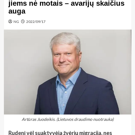
jiems nė motais – avarijų skaičius
auga
NG
2022/09/17
Artūras Juodeikis. (Lietuvos draudimo nuotrauka)
Rudenį vėl suaktyvėja žvėrių migracija, nes