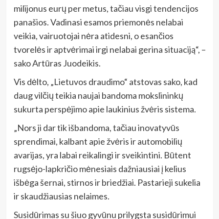
milijonus eurų per metus, tačiau visgi tendencijos
panašios. Vadinasi esamos priemonės nelabai
veikia, vairuotojai nėra atidesni, o esančios
tvorelės ir aptvėrimai irgi nelabai gerina situaciją“, –
sako Artūras Juodeikis.
Vis dėlto, „Lietuvos draudimo“ atstovas sako, kad
daug vilčių teikia naujai bandoma mokslininkų
sukurta perspėjimo apie laukinius žvėris sistema.
„Nors ji dar tik išbandoma, tačiau inovatyvūs
sprendimai, kalbant apie žvėris ir automobilių
avarijas, yra labai reikalingi ir sveikintini. Būtent
rugsėjo-lapkričio mėnesiais dažniausiai į kelius
išbėga šernai, stirnos ir briedžiai. Pastarieji sukelia
ir skaudžiausias nelaimes.
Susidūrimas su šiuo gyvūnu prilygsta susidūrimui