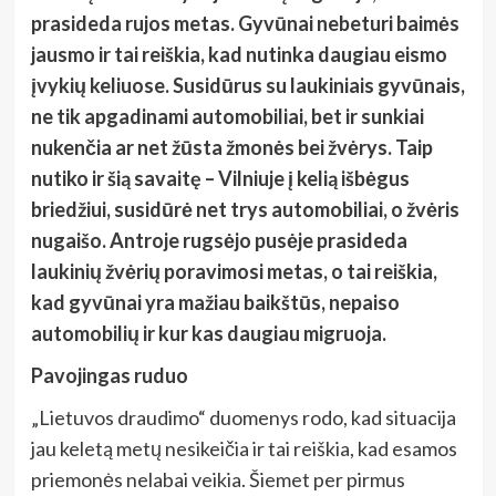
prasideda rujos metas. Gyvūnai nebeturi baimės
jausmo ir tai reiškia, kad nutinka daugiau eismo
įvykių keliuose. Susidūrus su laukiniais gyvūnais,
ne tik apgadinami automobiliai, bet ir sunkiai
nukenčia ar net žūsta žmonės bei žvėrys. Taip
nutiko ir šią savaitę – Vilniuje į kelią išbėgus
briedžiui, susidūrė net trys automobiliai, o žvėris
nugaišo. Antroje rugsėjo pusėje prasideda
laukinių žvėrių poravimosi metas, o tai reiškia,
kad gyvūnai yra mažiau baikštūs, nepaiso
automobilių ir kur kas daugiau migruoja.
Pavojingas ruduo
„Lietuvos draudimo“ duomenys rodo, kad situacija
jau keletą metų nesikeičia ir tai reiškia, kad esamos
priemonės nelabai veikia. Šiemet per pirmus