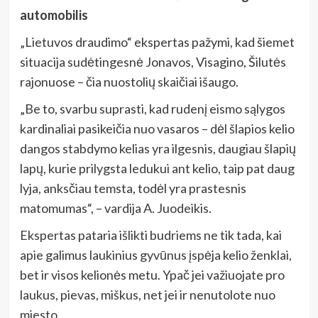
automobilis
„Lietuvos draudimo“ ekspertas pažymi, kad šiemet
situacija sudėtingesnė Jonavos, Visagino, Šilutės
rajonuose – čia nuostolių skaičiai išaugo.
„Be to, svarbu suprasti, kad rudenį eismo sąlygos
kardinaliai pasikeičia nuo vasaros – dėl šlapios kelio
dangos stabdymo kelias yra ilgesnis, daugiau šlapių
lapų, kurie prilygsta ledukui ant kelio, taip pat daug
lyja, anksčiau temsta, todėl yra prastesnis
matomumas“, – vardija A. Juodeikis.
Ekspertas pataria išlikti budriems ne tik tada, kai
apie galimus laukinius gyvūnus įspėja kelio ženklai,
bet ir visos kelionės metu. Ypač jei važiuojate pro
laukus, pievas, miškus, net jei ir nenutolote nuo
miesto.