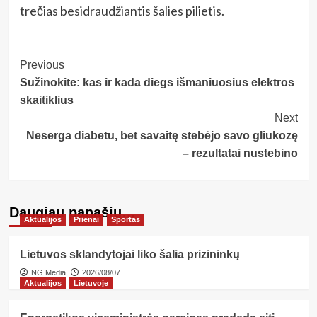
trečias besidraudžiantis šalies pilietis.
Post
Previous
Sužinokite: kas ir kada diegs išmaniuosius elektros
Navigation
skaitiklius
Next
Neserga diabetu, bet savaitę stebėjo savo gliukozę
– rezultatai nustebino
Daugiau panašių…
Aktualijos
Prienai
Sportas
Lietuvos sklandytojai liko šalia prizininkų
NG Media
2026/08/07
Aktualijos
Lietuvoje