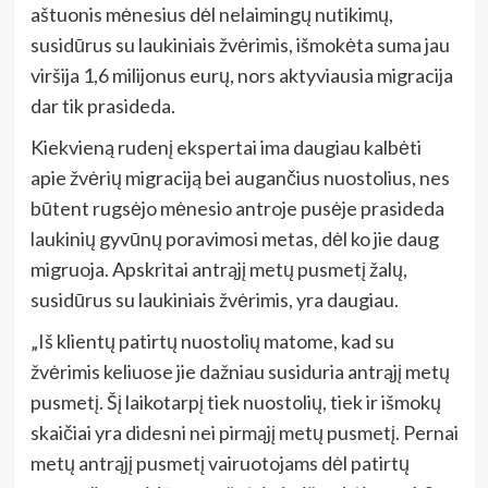
aštuonis mėnesius dėl nelaimingų nutikimų,
susidūrus su laukiniais žvėrimis, išmokėta suma jau
viršija 1,6 milijonus eurų, nors aktyviausia migracija
dar tik prasideda.
Kiekvieną rudenį ekspertai ima daugiau kalbėti
apie žvėrių migraciją bei augančius nuostolius, nes
būtent rugsėjo mėnesio antroje pusėje prasideda
laukinių gyvūnų poravimosi metas, dėl ko jie daug
migruoja. Apskritai antrąjį metų pusmetį žalų,
susidūrus su laukiniais žvėrimis, yra daugiau.
„Iš klientų patirtų nuostolių matome, kad su
žvėrimis keliuose jie dažniau susiduria antrąjį metų
pusmetį. Šį laikotarpį tiek nuostolių, tiek ir išmokų
skaičiai yra didesni nei pirmąjį metų pusmetį. Pernai
metų antrąjį pusmetį vairuotojams dėl patirtų