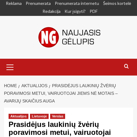
Skip
Reklama
Prenumerata
Prenumerata internetu
Šeimos kortelė
to
Redakcija
Kur įsigyti?
PDF
content
Primary
Menu
HOME
AKTUALIJOS
PRASIDĖJUS LAUKINIŲ ŽVĖRIŲ
PORAVIMOSI METUI, VAIRUOTOJAI JIEMS NĖ MOTAIS –
AVARIJŲ SKAIČIUS AUGA
Aktualijos
Lietuvoje
Verslas
Prasidėjus laukinių žvėrių
poravimosi metui, vairuotojai