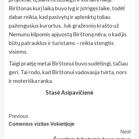
Birštonas kurį laiką buvo lyg ir įstrigęs laike, todėl
dabar reikia, kad pasivytų ir aplenktų toliau
pažengusius kurortus. Juk gražesnio krašto už
Nemuno kilpomis apjuostą Birštoną nėra, o kad jis
būtų patrauklus ir turistams – reikia stengtis
visiems.
Taigi praėję metai Birštonui buvo sudėtingi, tačiau
geri. Tai rodo, kad Birštonui vadovauja tvirta, nors
ir moteriška ranka.
Stasė Asipavičienė
Post
Previous
Comenius vizitas Vokietijoje
Navigation
Next