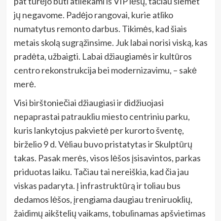
pat turėjo būti atliekami iš VIP lėšų, tačiau šiemet
jų negavome. Padėjo rangovai, kurie atliko
numatytus remonto darbus. Tikimės, kad šiais
metais skolą sugrąžinsime. Juk labai norisi viską, kas
pradėta, užbaigti. Labai džiaugiamės ir kultūros
centro rekonstrukcija bei modernizavimu, – sakė
merė.
Visi birštoniečiai džiaugiasi ir didžiuojasi
nepaprastai patraukliu miesto centriniu parku,
kuris lankytojus pakvietė per kurorto šventę,
birželio 9 d. Vėliau buvo pristatytas ir Skulptūrų
takas. Pasak merės, visos lėšos įsisavintos, parkas
priduotas laiku. Tačiau tai nereiškia, kad čia jau
viskas padaryta. Į infrastruktūrą ir toliau bus
dedamos lėšos, įrengiama daugiau treniruoklių,
žaidimų aikštelių vaikams, tobulinamas apšvietimas