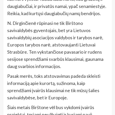
daugiabučiai, ir privatūs namai, ypač senamiestyje.
Reikia, kad kurtųsi daugiabučių namų bendrijos.
N. Dirginčienė rūpinasi ne tik Birštono
savivaldybės gyventojais, bet yra Lietuvos
savivaldybių asociacijos valdybos ir tarybos narė,
Europos tarybos narė, atstovaujanti Lietuvai
Strasbūre. Ten vykstančiose pavasario ir rudens
sesijose sprendžiami svarbūs klausimai, gaunama
daug svarbios informacijos.
Pasak merės, toks atstovavimas padeda skleisti
informaciją apie kurortą, sužinoma, kaip
sprendžiami įvairūs klausimai ne tik mūsų šalies
savivaldybėse, bet ir Europoje.
Šiais metais Birštone vėl bus vykdomi įvairūs
projektai, tęsiami neužbaigti ir kuriami nauji.