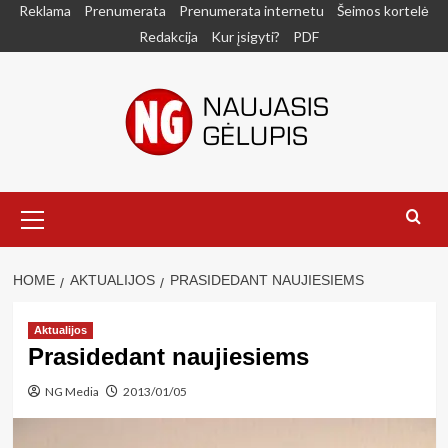
Skip
Reklama
Prenumerata
Prenumerata internetu
Šeimos kortelė
to
Redakcija
Kur įsigyti?
PDF
content
Primary
Menu
HOME
AKTUALIJOS
PRASIDEDANT NAUJIESIEMS
Aktualijos
Prasidedant naujiesiems
NG Media
2013/01/05