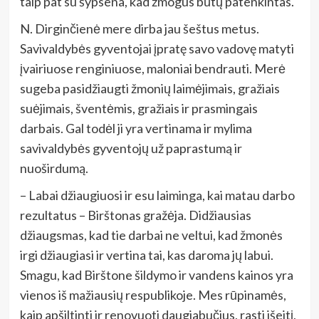
taip pat su šypsena, kad žmogus būtų patenkintas.
N. Dirginčienė mere dirba jau šeštus metus.
Savivaldybės gyventojai įpratę savo vadovę matyti
įvairiuose renginiuose, maloniai bendrauti. Merė
sugeba pasidžiaugti žmonių laimėjimais, gražiais
suėjimais, šventėmis, gražiais ir prasmingais
darbais. Gal todėl ji yra vertinama ir mylima
savivaldybės gyventojų už paprastumą ir
nuoširdumą.
– Labai džiaugiuosi ir esu laiminga, kai matau darbo
rezultatus – Birštonas gražėja. Didžiausias
džiaugsmas, kad tie darbai ne veltui, kad žmonės
irgi džiaugiasi ir vertina tai, kas daroma jų labui.
Smagu, kad Birštone šildymo ir vandens kainos yra
vienos iš mažiausių respublikoje. Mes rūpinamės,
kaip apšiltinti ir renovuoti daugiabučius, rasti išeitį,