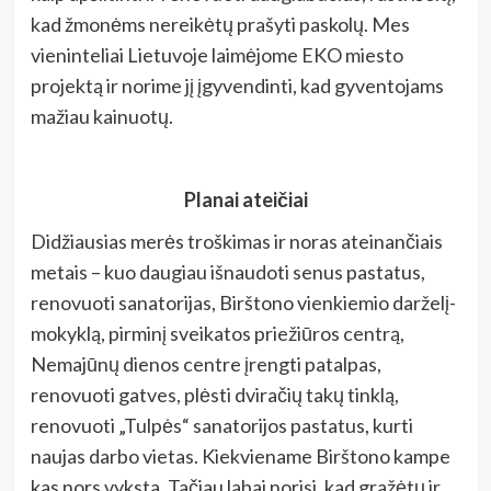
kad žmonėms nereikėtų prašyti paskolų. Mes
vieninteliai Lietuvoje laimėjome EKO miesto
projektą ir norime jį įgyvendinti, kad gyventojams
mažiau kainuotų.
Planai ateičiai
Didžiausias merės troškimas ir noras ateinančiais
metais – kuo daugiau išnaudoti senus pastatus,
renovuoti sanatorijas, Birštono vienkiemio darželį-
mokyklą, pirminį sveikatos priežiūros centrą,
Nemajūnų dienos centre įrengti patalpas,
renovuoti gatves, plėsti dviračių takų tinklą,
renovuoti „Tulpės“ sanatorijos pastatus, kurti
naujas darbo vietas. Kiekviename Birštono kampe
kas nors vyksta. Tačiau labai norisi, kad gražėtų ir