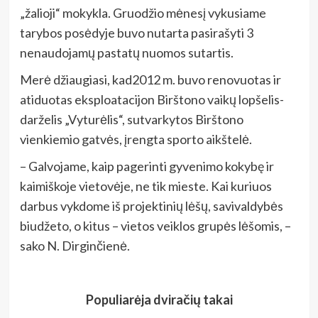
„žalioji“ mokykla. Gruodžio mėnesį vykusiame
tarybos posėdyje buvo nutarta pasirašyti 3
nenaudojamų pastatų nuomos sutartis.
Merė džiaugiasi, kad2012 m. buvo renovuotas ir
atiduotas eksploatacijon Birštono vaikų lopšelis-
darželis „Vyturėlis“, sutvarkytos Birštono
vienkiemio gatvės, įrengta sporto aikštelė.
– Galvojame, kaip pagerinti gyvenimo kokybę ir
kaimiškoje vietovėje, ne tik mieste. Kai kuriuos
darbus vykdome iš projektinių lėšų, savivaldybės
biudžeto, o kitus – vietos veiklos grupės lėšomis, –
sako N. Dirginčienė.
Populiarėja dviračių takai