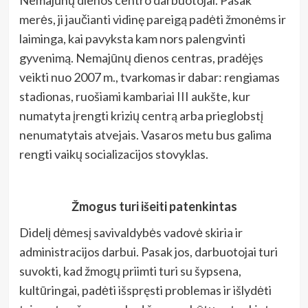
Nemajūnų dienos centro darbuotojai. Pasak
merės, ji jaučianti vidinę pareigą padėti žmonėms ir
laiminga, kai pavyksta kam nors palengvinti
gyvenimą. Nemajūnų dienos centras, pradėjęs
veikti nuo 2007 m., tvarkomas ir dabar: rengiamas
stadionas, ruošiami kambariai III aukšte, kur
numatyta įrengti krizių centrą arba prieglobstį
nenumatytais atvejais. Vasaros metu bus galima
rengti vaikų socializacijos stovyklas.
Žmogus turi išeiti patenkintas
Didelį dėmesį savivaldybės vadovė skiria ir
administracijos darbui. Pasak jos, darbuotojai turi
suvokti, kad žmogų priimti turi su šypsena,
kultūringai, padėti išspręsti problemas ir išlydėti