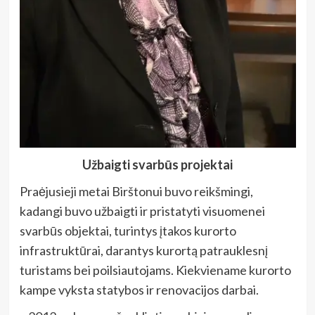
Užbaigti svarbūs projektai
Praėjusieji metai Birštonui buvo reikšmingi,
kadangi buvo užbaigti ir pristatyti visuomenei
svarbūs objektai, turintys įtakos kurorto
infrastruktūrai, darantys kurortą patrauklesnį
turistams bei poilsiautojams. Kiekviename kurorto
kampe vyksta statybos ir renovacijos darbai.