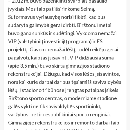
– 2012 m. buvo paženklinti svarbiais pasaulio
įvykiais.Mes taip pat išsirinkome Seimą,
Suformavus vyriausybę norisi tikėti, kad bus
sudaryta galimybė gerai dirbti. Birštonui metai
buvo gana sunkūs ir sudėtingi. Vykdoma nemažai
VIP (valstybinių investicijų programa) ir ES
projektų. Gavom nemažai lėšų, todėl reikėjo gerai
pagalvoti, kaip jas įsisavinti. VIP didžiausia suma
(apie 3,5 mln.) buvo skirta gimnazijos stadiono
rekonstrukcijai. Džiugu, kad visos lėšos įsisavintos,
nors kai kurie darbai dar bus tęsiami iš savivaldybės
lėšų. Į stadiono tribūnose įrengtas patalpas įsikels
Birštono sporto centras, o moderniame stadione
galės vykti ne tik savivaldybės sportininkų
varžybos, bet ir respublikiniai sporto renginiai.
Gimnazijoje rekonstrukcijos ir remonto darbai taip