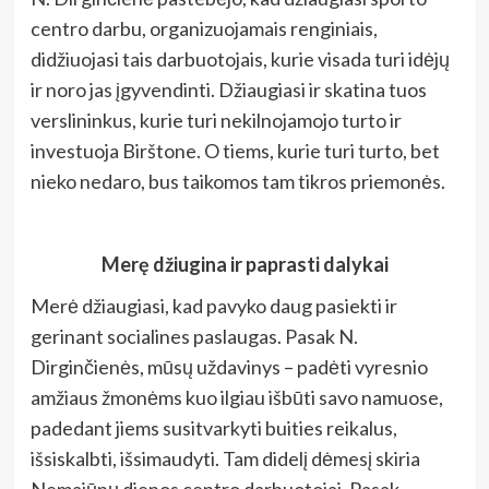
centro darbu, organizuojamais renginiais,
didžiuojasi tais darbuotojais, kurie visada turi idėjų
ir noro jas įgyvendinti. Džiaugiasi ir skatina tuos
verslininkus, kurie turi nekilnojamojo turto ir
investuoja Birštone. O tiems, kurie turi turto, bet
nieko nedaro, bus taikomos tam tikros priemonės.
Merę džiugina ir paprasti dalykai
Merė džiaugiasi, kad pavyko daug pasiekti ir
gerinant socialines paslaugas. Pasak N.
Dirginčienės, mūsų uždavinys – padėti vyresnio
amžiaus žmonėms kuo ilgiau išbūti savo namuose,
padedant jiems susitvarkyti buities reikalus,
išsiskalbti, išsimaudyti. Tam didelį dėmesį skiria