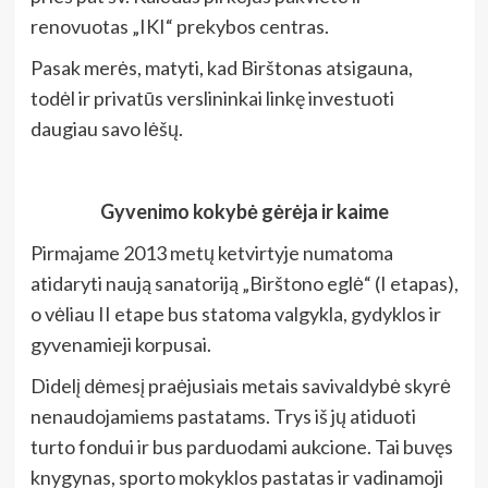
renovuotas „IKI“ prekybos centras.
Pasak merės, matyti, kad Birštonas atsigauna,
todėl ir privatūs verslininkai linkę investuoti
daugiau savo lėšų.
Gyvenimo kokybė gėrėja ir kaime
Pirmajame 2013 metų ketvirtyje numatoma
atidaryti naują sanatoriją „Birštono eglė“ (I etapas),
o vėliau II etape bus statoma valgykla, gydyklos ir
gyvenamieji korpusai.
Didelį dėmesį praėjusiais metais savivaldybė skyrė
nenaudojamiems pastatams. Trys iš jų atiduoti
turto fondui ir bus parduodami aukcione. Tai buvęs
knygynas, sporto mokyklos pastatas ir vadinamoji