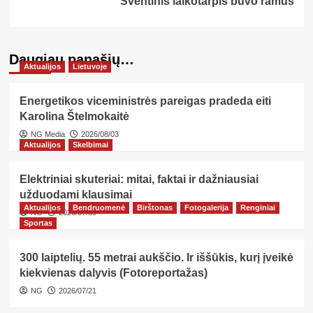
Šventinis laikotarpis buvo ramus
Daugiau panašių…
Aktualijos
Lietuvoje
Energetikos viceministrės pareigas pradeda eiti
Karolina Štelmokaitė
NG Media
2026/08/03
Aktualijos
Skelbimai
Elektriniai skuteriai: mitai, faktai ir dažniausiai
užduodami klausimai
Aktualijos
Bendruomenė
Birštonas
Fotogalerija
Renginiai
NG
2026/07/30
Sportas
300 laiptelių. 55 metrai aukščio. Ir iššūkis, kurį įveikė
kiekvienas dalyvis (Fotoreportažas)
NG
2026/07/21