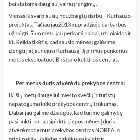
bei statoma daugiau įvairių įrengimų.
Vienas iš svarbiausių neužbaigtų darbų – Kurhauzo
projektas. Tačiau jau2013 m. pradžioje darbai bus
užbaigti. Šiuo metu jau perkami baldai, užuolaidos ir
kt. Reikia tikėtis, kad sausio mėnesį galėsime
įžengti į atjaunėjusį Kurhauzą. Jį pirmus penkerius
metus eksploatuos Birštono kultūros centras.
Per metus duris atvėrė du prekybos centrai
Iki šių metų daugeliui miesto svečių ir turistų
nepatogumų kėlė prekybos centrų trūkumas.
Dabar jau galime džiaugtis, kad turime galimybę
pasirinkti, kur apsipirkti. Liepos mėnesį duris
atvėrė modernus prekybos centras NORFA, o
prieš pat šv. Kalėdas pirkėjus pakvietė ir