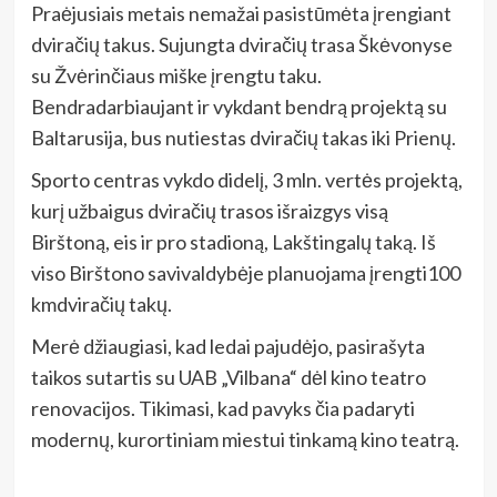
Praėjusiais metais nemažai pasistūmėta įrengiant
dviračių takus. Sujungta dviračių trasa Škėvonyse
su Žvėrinčiaus miške įrengtu taku.
Bendradarbiaujant ir vykdant bendrą projektą su
Baltarusija, bus nutiestas dviračių takas iki Prienų.
Sporto centras vykdo didelį, 3 mln. vertės projektą,
kurį užbaigus dviračių trasos išraizgys visą
Birštoną, eis ir pro stadioną, Lakštingalų taką. Iš
viso Birštono savivaldybėje planuojama įrengti100
kmdviračių takų.
Merė džiaugiasi, kad ledai pajudėjo, pasirašyta
taikos sutartis su UAB „Vilbana“ dėl kino teatro
renovacijos. Tikimasi, kad pavyks čia padaryti
modernų, kurortiniam miestui tinkamą kino teatrą.