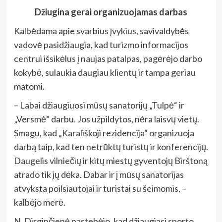
Džiugina gerai organizuojamas darbas
Kalbėdama apie svarbius įvykius, savivaldybės
vadovė pasidžiaugia, kad turizmo informacijos
centrui išsikėlus į naujas patalpas, pagėrėjo darbo
kokybė, sulaukia daugiau klientų ir tampa geriau
matomi.
– Labai džiaugiuosi mūsų sanatorijų „Tulpė“ ir
„Versmė“ darbu. Jos užpildytos, nėra laisvų vietų.
Smagu, kad „Karališkoji rezidencija“ organizuoja
darbą taip, kad ten netrūktų turistų ir konferencijų.
Daugelis vilniečių ir kitų miestų gyventojų Birštoną
atrado tik jų dėka. Dabar ir į mūsų sanatorijas
atvyksta poilsiautojai ir turistai su šeimomis, –
kalbėjo merė.
N. Dirginčienė pastebėjo, kad džiaugiasi sporto