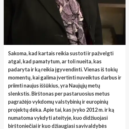
Sakoma, kad kartais reikia sustoti ir pažvelgti
atgal, kad pamatytum, ar toli nueita, kas
padaryta ir ką reikia įgyvendinti.
Vienas iš tokių
momentų, kai galima įvertinti nuveiktus darbus ir
priimti naujus iššūkius, yra Naujųjų metų
slenkstis. Birštonas per pastaruosius metus
pagražėjo vykdomų valstybinių ir europinių
projektų dėka. Apie tai, kas įvyko 2012 m. ir ką
numatoma vykdyti ateityje, kuo didžiuojasi
birštoniečiai ir kuo džiaugiasi savivaldybės