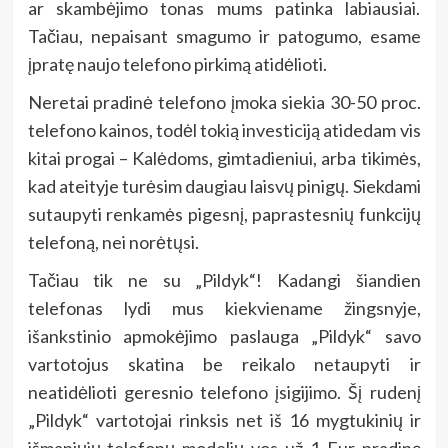
ar skambėjimo tonas mums patinka labiausiai.
Tačiau, nepaisant smagumo ir patogumo, esame
įpratę naujo telefono pirkimą atidėlioti.
Neretai pradinė telefono įmoka siekia 30-50 proc.
telefono kainos, todėl tokią investiciją atidedam vis
kitai progai – Kalėdoms, gimtadieniui, arba tikimės,
kad ateityje turėsim daugiau laisvų pinigų. Siekdami
sutaupyti renkamės pigesnį, paprastesnių funkcijų
telefoną, nei norėtųsi.
Tačiau tik ne su „Pildyk“! Kadangi šiandien
telefonas lydi mus kiekviename žingsnyje,
išankstinio apmokėjimo paslauga „Pildyk“ savo
vartotojus skatina be reikalo netaupyti ir
neatidėlioti geresnio telefono įsigijimo. Šį rudenį
„Pildyk“ vartotojai rinksis net iš 16 mygtukinių ir
išmaniųjų telefonų modelių vos už 1 Eur pradinę