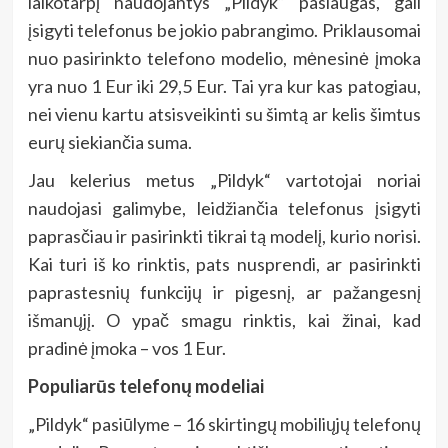
laikotarpį naudojantys „Pildyk“ paslaugas, gali
įsigyti telefonus be jokio pabrangimo. Priklausomai
nuo pasirinkto telefono modelio, mėnesinė įmoka
yra nuo 1 Eur iki 29,5 Eur. Tai yra kur kas patogiau,
nei vienu kartu atsisveikinti su šimtą ar kelis šimtus
eurų siekiančia suma.
Jau kelerius metus „Pildyk“ vartotojai noriai
naudojasi galimybe, leidžiančia telefonus įsigyti
paprasčiau ir pasirinkti tikrai tą modelį, kurio norisi.
Kai turi iš ko rinktis, pats nusprendi, ar pasirinkti
paprastesnių funkcijų ir pigesnį, ar pažangesnį
išmanųjį. O ypač smagu rinktis, kai žinai, kad
pradinė įmoka – vos 1 Eur.
Populiarūs telefonų modeliai
„Pildyk“ pasiūlyme – 16 skirtingų mobiliųjų telefonų