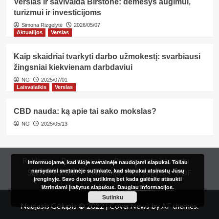
Verslas ir savivalda Birštone: dėmesys augimui,
turizmui ir investicijoms
Simona Rizgelytė
2026/05/07
Aktualijos
Verslas
Kaip skaidriai tvarkyti darbo užmokestį: svarbiausi
žingsniai kiekvienam darbdaviui
NG
2025/07/01
Laisvalaikis
Verslas
CBD nauda: ką apie tai sako mokslas?
NG
2025/05/13
Reklama
Prenumerata
Prenumerata internetu
Informuojame, kad šioje svetainėje naudojami slapukai. Toliau
naršydami svetainėje sutinkate, kad slapukai atsirastų Jūsų
Šeimos kortelė
Redakcija
Kur įsigyti?
PDF
įrenginyje. Savo duotą sutikimą bet kada galėsite atšaukti
ištrindami įrašytus slapukus.
Daugiau informacijos.
Sutinku
Naujasis Gėlupis © 2022
|
CoverNews
by AF themes.