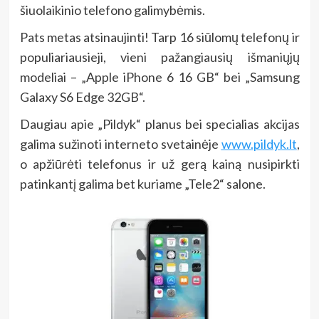
šiuolaikinio telefono galimybėmis.
Pats metas atsinaujinti! Tarp 16 siūlomų telefonų ir
populiariausieji, vieni pažangiausių išmaniųjų
modeliai – „Apple iPhone 6 16 GB“ bei „Samsung
Galaxy S6 Edge 32GB“.
Daugiau apie „Pildyk“ planus bei specialias akcijas
galima sužinoti interneto svetainėje
www.pildyk.lt
,
o apžiūrėti telefonus ir už gerą kainą nusipirkti
patinkantį galima bet kuriame „Tele2“ salone.