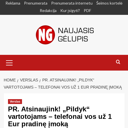
Skip
Reklama
Prenumerata
Prenumerata internetu
Šeimos kortelė
to
Redakcija
Kur įsigyti?
PDF
content
Primary
Menu
HOME
VERSLAS
PR. ATSINAUJINK! „PILDYK“
VARTOTOJAMS – TELEFONAI VOS UŽ 1 EUR PRADINĘ ĮMOKĄ
Verslas
PR. Atsinaujink! „Pildyk“
vartotojams – telefonai vos už 1
Eur pradinę įmoką