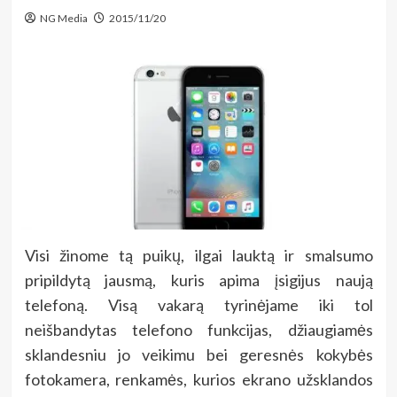
NG Media
2015/11/20
Visi žinome tą puikų, ilgai lauktą ir smalsumo
pripildytą jausmą, kuris apima įsigijus naują
telefoną. Visą vakarą tyrinėjame iki tol
neišbandytas telefono funkcijas, džiaugiamės
sklandesniu jo veikimu bei geresnės kokybės
fotokamera, renkamės, kurios ekrano užsklandos