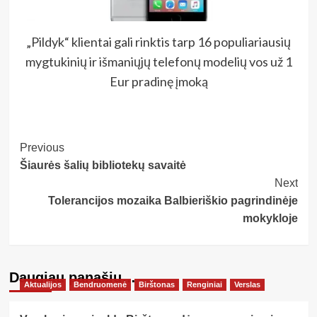
„Pildyk“ klientai gali rinktis tarp 16 populiariausių
mygtukinių ir išmaniųjų telefonų modelių vos už 1
Eur pradinę įmoką
Post
Previous
Šiaurės šalių bibliotekų savaitė
Navigation
Next
Tolerancijos mozaika Balbieriškio pagrindinėje
mokykloje
Daugiau panašių…
Aktualijos
Bendruomenė
Birštonas
Renginiai
Verslas