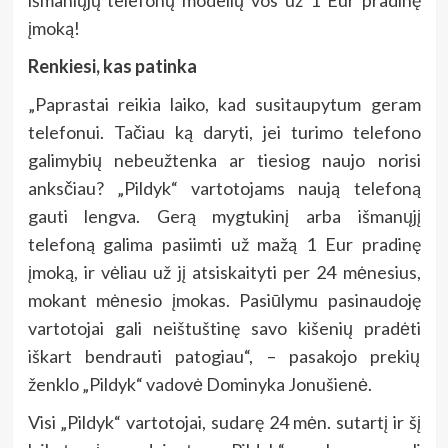
įmoką!
Renkiesi, kas patinka
„Paprastai reikia laiko, kad susitaupytum geram
telefonui. Tačiau ką daryti, jei turimo telefono
galimybių nebeužtenka ar tiesiog naujo norisi
anksčiau? „Pildyk“ vartotojams naują telefoną
gauti lengva. Gerą mygtukinį arba išmanųjį
telefoną galima pasiimti už mažą 1 Eur pradinę
įmoką, ir vėliau už jį atsiskaityti per 24 mėnesius,
mokant mėnesio įmokas. Pasiūlymu pasinaudoję
vartotojai gali neištuštinę savo kišenių pradėti
iškart bendrauti patogiau“, – pasakojo prekių
ženklo „Pildyk“ vadovė Dominyka Jonušienė.
Visi „Pildyk“ vartotojai, sudarę 24 mėn. sutartį ir šį