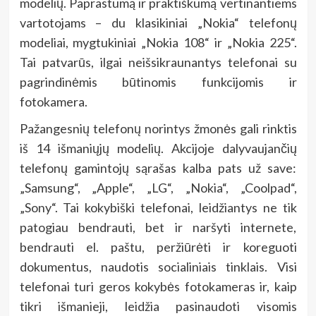
modelių. Paprastumą ir praktiškumą vertinantiems
vartotojams – du klasikiniai „Nokia“ telefonų
modeliai, mygtukiniai „Nokia 108“ ir „Nokia 225“.
Tai patvarūs, ilgai neišsikraunantys telefonai su
pagrindinėmis būtinomis funkcijomis ir
fotokamera.
Pažangesnių telefonų norintys žmonės gali rinktis
iš 14 išmaniųjų modelių. Akcijoje dalyvaujančių
telefonų gamintojų sąrašas kalba pats už save:
„Samsung“, „Apple“, „LG“, „Nokia“, „Coolpad“,
„Sony“. Tai kokybiški telefonai, leidžiantys ne tik
patogiau bendrauti, bet ir naršyti internete,
bendrauti el. paštu, peržiūrėti ir koreguoti
dokumentus, naudotis socialiniais tinklais. Visi
telefonai turi geros kokybės fotokameras ir, kaip
tikri išmanieji, leidžia pasinaudoti visomis