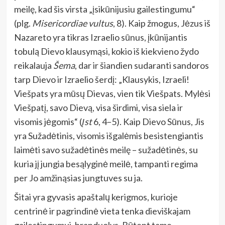
meilę, kad šis virsta „įsikūnijusiu gailestingumu“
(plg.
Misericordiae vultus
, 8). Kaip žmogus, Jėzus iš
Nazareto yra tikras Izraelio sūnus, įkūnijantis
tobulą Dievo klausymąsi, kokio iš kiekvieno žydo
reikalauja
Šema
, dar ir šiandien sudaranti sandoros
tarp Dievo ir Izraelio šerdį: „Klausykis, Izraeli!
Viešpats yra mūsų Dievas, vien tik Viešpats. Mylėsi
Viešpatį, savo Dievą, visa širdimi, visa siela ir
visomis jėgomis“ (
Įst
6, 4–5). Kaip Dievo Sūnus, Jis
yra Sužadėtinis, visomis išgalėmis besistengiantis
laimėti savo sužadėtinės meilę – sužadėtinės, su
kuria jį jungia besąlyginė meilė, tampanti regima
per Jo amžinąsias jungtuves su ja.
Šitai yra gyvasis apaštalų kerigmos, kurioje
centrinė ir pagrindinė vieta tenka dieviškajam
gailestingumui, branduolys. Būtent tame