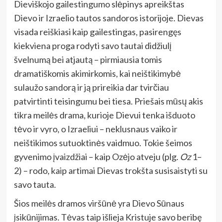
Dieviškojo gailestingumo slėpinys apreikštas
Dievo ir Izraelio tautos sandoros istorijoje. Dievas
visada reiškiasi kaip gailestingas, pasirengęs
kiekviena proga rodyti savo tautai didžiulį
švelnumą bei atjautą – pirmiausia tomis
dramatiškomis akimirkomis, kai neištikimybė
sulaužo sandorą ir ją prireikia dar tvirčiau
patvirtinti teisingumu bei tiesa. Priešais mūsų akis
tikra meilės drama, kurioje Dievui tenka išduoto
tėvo ir vyro, o Izraeliui – neklusnaus vaiko ir
neištikimos sutuoktinės vaidmuo. Tokie šeimos
gyvenimo įvaizdžiai – kaip Ozėjo atveju (plg.
Oz
1–
2) – rodo, kaip artimai Dievas trokšta susisaistyti su
savo tauta.
Šios meilės dramos viršūnė yra Dievo Sūnaus
įsikūnijimas. Tėvas taip išlieja Kristuje savo beribę