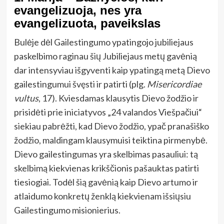
evangelizuoja, nes yra
evangelizuota, paveikslas
Bulėje dėl Gailestingumo ypatingojo jubiliejaus
paskelbimo raginau šių Jubiliejaus metų gavėnią
dar intensyviau išgyventi kaip ypatingą metą Dievo
gailestingumui švęsti ir patirti (plg.
Misericordiae
vultus
, 17). Kviesdamas klausytis Dievo žodžio ir
prisidėti prie iniciatyvos „24 valandos Viešpačiui“
siekiau pabrėžti, kad Dievo žodžio, ypač pranašiško
žodžio, maldingam klausymuisi teiktina pirmenybė.
Dievo gailestingumas yra skelbimas pasauliui: tą
skelbimą kiekvienas krikščionis pašauktas patirti
tiesiogiai. Todėl šią gavėnią kaip Dievo artumo ir
atlaidumo konkretų ženklą kiekvienam išsiųsiu
Gailestingumo misionierius.