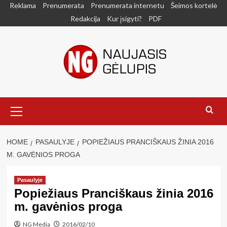
Skip
Reklama
Prenumerata
Prenumerata internetu
Šeimos kortelė
to
Redakcija
Kur įsigyti?
PDF
content
Primary
Menu
HOME
PASAULYJE
POPIEŽIAUS PRANCIŠKAUS ŽINIA 2016
M. GAVĖNIOS PROGA
Pasaulyje
Popiežiaus Pranciškaus žinia 2016
m. gavėnios proga
NG Media
2016/02/10