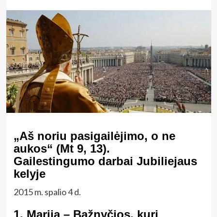
„Aš noriu pasigailėjimo, o ne
aukos“ (Mt 9, 13).
Gailestingumo darbai Jubiliejaus
kelyje
2015 m. spalio 4 d.
1. Marija – Bažnyčios, kuri