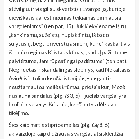
atžvilgiu, ir vis giliau skverbtis į Evangeliją, kurioje
dieviškasis gailestingumas teikiamas pirmiausia
vargdieniams“ (ten pat, 15). Juk kiekviename iš tų
„kankinamų, sužeistų, nuplakdintų, iš bado
sulysusių, bėgti priverstų asmenų kūne“ kaskart vis
iš naujo regimas Kristaus kūnas, „kad Jį pažintume,
palytėtume, Jam rūpestingai padėtume“ (ten pat).
Negirdėtas ir skandalingas slėpinys, kad Nekaltasis
Avinėlis ir toliau kenčia istorijoje, – degantis
neužtarnautos meilės krūmas, priešais kurį Mozė
nusiauna sandalus (plg.
Iš
3, 5) – juolab vargšai yra
broliai ir seserys Kristuje, kenčiantys dėl savo
tikėjimo.
Šios kaip mirtis stiprios meilės (plg.
Gg
8, 6)
akivaizdoje kaip didžiausias vargšas atsiskleidžia