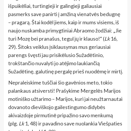
išpuikėliai, turtingieji ir galingieji galiausiai
pasmerks save panirti į amžiną vienatvės bedugnę
– pragarą. Štai kodėl jiems, kaip ir mums visiems, iš
naujo nuskamba primygtiniai Abraomo žodžiai: „Jie
turi Mozę bei pranašus, tegul jų ir klauso!“ (
Lk
16,
29). Šitoks veiklus įsiklausymas mus geriausiai
parengs švęsti jau prisikėlusio Sužadėtinio,
trokštančio nuvalyti jo atėjimo laukiančią
Sužadėtinę, galutinę pergalę prieš nuodėmę ir mirtį.
Nepraleiskime tuščiai šio gavėnios meto, tokio
palankaus atsiversti! Prašykime Mergelės Marijos
motiniško užtarimo – Marijos, kuri jai neužtarnautai
dovanoto dieviškojo gailestingumo didybės
akivaizdoje pirmutinė pripažino savo menkumą
(plg.
Lk
1, 48) ir pavadino save nuolankia Viešpaties