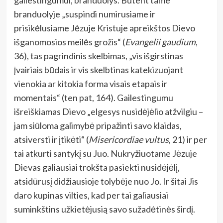
branduolyje „suspindi numirusiame ir
prisikėlusiame Jėzuje Kristuje apreikštos Dievo
išganomosios meilės grožis“ (
Evangelii gaudium
,
36), tas pagrindinis skelbimas, „vis išgirstinas
įvairiais būdais ir vis skelbtinas katekizuojant
vienokia ar kitokia forma visais etapais ir
momentais“ (ten pat, 164). Gailestingumu
išreiškiamas Dievo „elgesys nusidėjėlio atžvilgiu –
jam siūloma galimybė pripažinti savo klaidas,
atsiversti ir įtikėti“ (
Misericordiae vultus
, 21) ir per
tai atkurti santykį su Juo. Nukryžiuotame Jėzuje
Dievas galiausiai trokšta pasiekti nusidėjėlį,
atsidūrusį didžiausioje tolybėje nuo Jo. Ir šitai Jis
daro kupinas vilties, kad per tai galiausiai
suminkštins užkietėjusią savo sužadėtinės širdį.