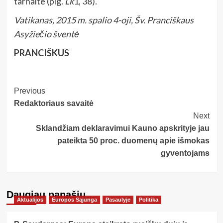
tarnaite (plg.
Lk
1, 38).
Vatikanas, 2015 m. spalio 4-oji, Šv. Pranciškaus
Asyžiečio šventė
PRANCIŠKUS
Post
Previous
Redaktoriaus savaitė
Navigation
Next
Sklandžiam deklaravimui Kauno apskrityje jau
pateikta 50 proc. duomenų apie išmokas
gyventojams
Daugiau panašių…
Aktualijos
Europos Sąjunga
Pasaulyje
Politika