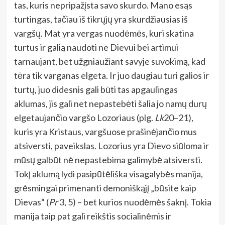
tas, kuris nepripažįsta savo skurdo. Mano esąs
turtingas, tačiau iš tikrųjų yra skurdžiausias iš
vargšų. Mat yra vergas nuodėmės, kuri skatina
turtus ir galią naudoti ne Dievui bei artimui
tarnaujant, bet užgniaužiant savyje suvokimą, kad
tėra tik varganas elgeta. Ir juo daugiau turi galios ir
turtų, juo didesnis gali būti tas apgaulingas
aklumas, jis gali net nepastebėti šalia jo namų durų
elgetaujančio vargšo Lozoriaus (plg.
Lk
20–21),
kuris yra Kristaus, vargšuose prašinėjančio mus
atsiversti, paveikslas. Lozorius yra Dievo siūloma ir
mūsų galbūt nė nepastebima galimybė atsiversti.
Tokį aklumą lydi pasipūtėliška visagalybės manija,
grėsmingai primenanti demoniškąjį „būsite kaip
Dievas“ (
Pr
3, 5) – bet kurios nuodėmės šaknį. Tokia
manija taip pat gali reikštis socialinėmis ir