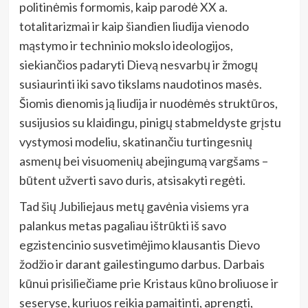
politinėmis formomis, kaip parodė XX a.
totalitarizmai ir kaip šiandien liudija vienodo
mąstymo ir techninio mokslo ideologijos,
siekiančios padaryti Dievą nesvarbų ir žmogų
susiaurinti iki savo tikslams naudotinos masės.
Šiomis dienomis ją liudija ir nuodėmės struktūros,
susijusios su klaidingu, pinigų stabmeldyste grįstu
vystymosi modeliu, skatinančiu turtingesnių
asmenų bei visuomenių abejingumą vargšams –
būtent užverti savo duris, atsisakyti regėti.
Tad šių Jubiliejaus metų gavėnia visiems yra
palankus metas pagaliau ištrūkti iš savo
egzistencinio susvetimėjimo klausantis Dievo
žodžio ir darant gailestingumo darbus. Darbais
kūnui prisiliečiame prie Kristaus kūno broliuose ir
seseryse, kuriuos reikia pamaitinti, aprengti,