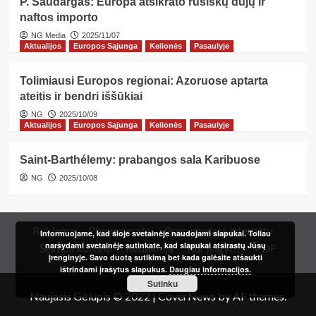
P. Saudargas: Europa atsikrato rusiškų dujų ir
naftos importo
NG Media
2025/11/07
Aktualijos
Europos Sąjunga
Kelionės
Pasaulyje
Tolimiausi Europos regionai: Azoruose aptarta
ateitis ir bendri iššūkiai
NG
2025/10/09
Aktualijos
Europos Sąjunga
Kelionės
Pasaulyje
Saint-Barthélemy: prabangos sala Karibuose
NG
2025/10/08
Reklama
Prenumerata
Prenumerata internetu
Informuojame, kad šioje svetainėje naudojami slapukai. Toliau
naršydami svetainėje sutinkate, kad slapukai atsirastų Jūsų
Šeimos kortelė
Redakcija
Kur įsigyti?
PDF
įrenginyje. Savo duotą sutikimą bet kada galėsite atšaukti
ištrindami įrašytus slapukus.
Daugiau informacijos.
Sutinku
Naujasis Gėlupis © 2022
|
CoverNews
by AF themes.