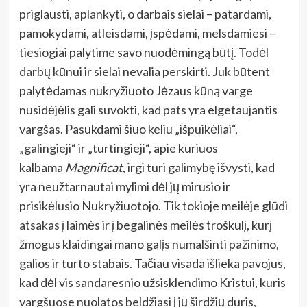
priglausti, aplankyti, o darbais sielai – patardami,
pamokydami, atleisdami, įspėdami, melsdamiesi –
tiesiogiai palytime savo nuodėmingą būtį. Todėl
darbų kūnui ir sielai nevalia perskirti. Juk būtent
palytėdamas nukryžiuoto Jėzaus kūną varge
nusidėjėlis gali suvokti, kad pats yra elgetaujantis
vargšas. Pasukdami šiuo keliu „išpuikėliai“,
„galingieji“ ir „turtingieji“, apie kuriuos
kalbama
Magnificat
, irgi turi galimybę išvysti, kad
yra neužtarnautai mylimi dėl jų mirusio ir
prisikėlusio Nukryžiuotojo. Tik tokioje meilėje glūdi
atsakas į laimės ir į begalinės meilės troškulį, kurį
žmogus klaidingai mano galįs numalšinti pažinimo,
galios ir turto stabais. Tačiau visada išlieka pavojus,
kad dėl vis sandaresnio užsisklendimo Kristui, kuris
vargšuose nuolatos beldžiasi į jų širdžių duris,