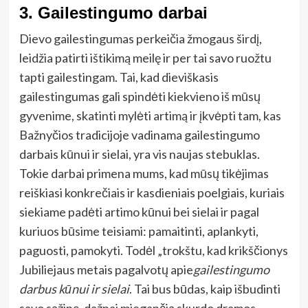
3. Gailestingumo darbai
Dievo gailestingumas perkeičia žmogaus širdį,
leidžia patirti ištikimą meilę ir per tai savo ruožtu
tapti gailestingam. Tai, kad dieviškasis
gailestingumas gali spindėti kiekvieno iš mūsų
gyvenime, skatinti mylėti artimą ir įkvėpti tam, kas
Bažnyčios tradicijoje vadinama gailestingumo
darbais kūnui ir sielai, yra vis naujas stebuklas.
Tokie darbai primena mums, kad mūsų tikėjimas
reiškiasi konkrečiais ir kasdieniais poelgiais, kuriais
siekiame padėti artimo kūnui bei sielai ir pagal
kuriuos būsime teisiami: pamaitinti, aplankyti,
paguosti, pamokyti. Todėl „trokštu, kad krikščionys
Jubiliejaus metais pagalvotų apie
gailestingumo
darbus kūnui ir sielai
. Tai bus būdas, kaip išbudinti
savo sąžinę, dažnai miegančią skurdo dramos