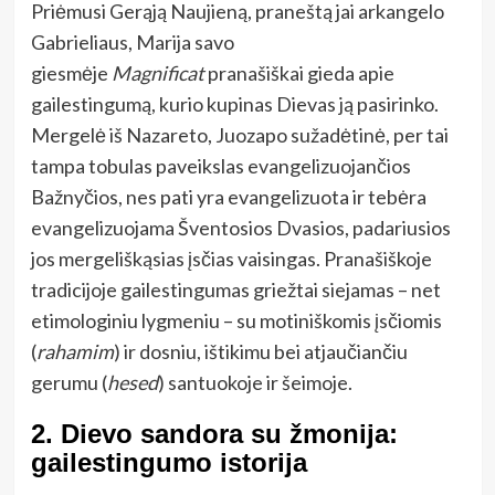
Priėmusi Gerąją Naujieną, praneštą jai arkangelo
Gabrieliaus, Marija savo
giesmėje
Magnificat
pranašiškai gieda apie
gailestingumą, kurio kupinas Dievas ją pasirinko.
Mergelė iš Nazareto, Juozapo sužadėtinė, per tai
tampa tobulas paveikslas evangelizuojančios
Bažnyčios, nes pati yra evangelizuota ir tebėra
evangelizuojama Šventosios Dvasios, padariusios
jos mergeliškąsias įsčias vaisingas. Pranašiškoje
tradicijoje gailestingumas griežtai siejamas – net
etimologiniu lygmeniu – su motiniškomis įsčiomis
(
rahamim
) ir dosniu, ištikimu bei atjaučiančiu
gerumu (
hesed
) santuokoje ir šeimoje.
2. Dievo sandora su žmonija:
gailestingumo istorija