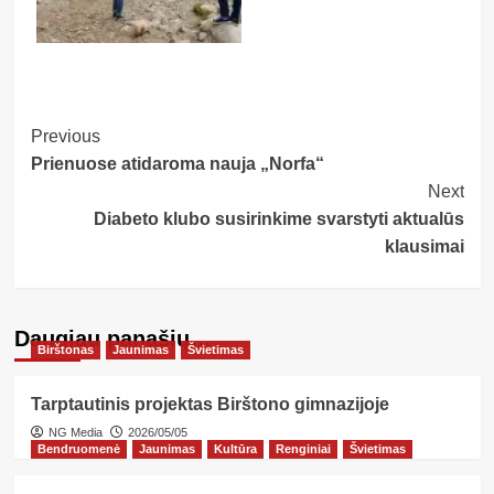
Post
Previous
Prienuose atidaroma nauja „Norfa“
Navigation
Next
Diabeto klubo susirinkime svarstyti aktualūs
klausimai
Daugiau panašių…
Birštonas
Jaunimas
Švietimas
Tarptautinis projektas Birštono gimnazijoje
NG Media
2026/05/05
Bendruomenė
Jaunimas
Kultūra
Renginiai
Švietimas