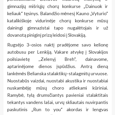
gimnazijų mišriųjų chorų konkurse „Dainuok ir
keliauk“ tęsinys. Balandžio mėnesį Kauno „Vyturio“
katalikiškoje vidurinėje chorų konkurse mūsų
dainingi gimnazistai tapo nugalėtojais ir už
dovanotą piniginį prizą leidosi į Slovakiją.
Rugsėjo 3–osios naktį pradėjome savo kelionę
autobusu per Lenkiją. Vakare atvykę į Slovakijos
poilsiavietę ,,Zelenyj Breh“, dainavome,
aptarinėjome dienos įspūdžius. Antrą dieną
lankėmės Belianska stalaktikų–stalagmitų urvuose.
Nuostabūs vaizdai, nuostabi akustika ir nuostabiai
nuskambėję mūsų choro atliekami kūriniai.
Ramybė, tylą drumsčiantys pavieniai stalaktitais
tekantys vandens lašai, urvų skliautais nuvirpantis
paskutinis „Run to you“ akordas ir lengvas