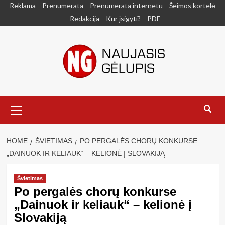
Skip
Reklama
Prenumerata
Prenumerata internetu
Šeimos kortelė
to
Redakcija
Kur įsigyti?
PDF
content
Primary
Menu
HOME
ŠVIETIMAS
PO PERGALĖS CHORŲ KONKURSE
„DAINUOK IR KELIAUK“ – KELIONĖ Į SLOVAKIJĄ
Švietimas
Po pergalės chorų konkurse
„Dainuok ir keliauk“ – kelionė į
Slovakiją