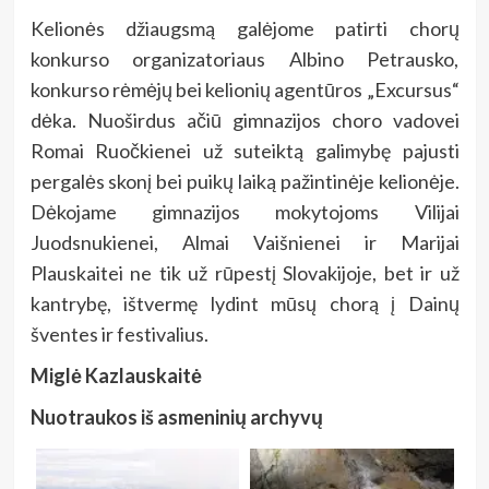
Kelionės džiaugsmą galėjome patirti chorų
konkurso organizatoriaus Albino Petrausko,
konkurso rėmėjų bei kelionių agentūros „Excursus“
dėka. Nuoširdus ačiū gimnazijos choro vadovei
Romai Ruočkienei už suteiktą galimybę pajusti
pergalės skonį bei puikų laiką pažintinėje kelionėje.
Dėkojame gimnazijos mokytojoms Vilijai
Juodsnukienei, Almai Vaišnienei ir Marijai
Plauskaitei ne tik už rūpestį Slovakijoje, bet ir už
kantrybę, ištvermę lydint mūsų chorą į Dainų
šventes ir festivalius.
Miglė Kazlauskaitė
Nuotraukos iš asmeninių archyvų