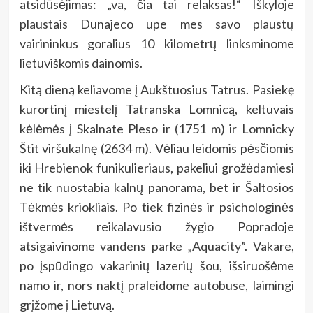
atsidūsėjimas: „va, čia tai relaksas!“ Iškyloje
plaustais Dunajeco upe mes savo plaustų
vairininkus goralius 10 kilometrų linksminome
lietuviškomis dainomis.
Kitą dieną keliavome į Aukštuosius Tatrus. Pasiekę
kurortinį miestelį Tatranska Lomnicą, keltuvais
kėlėmės į Skalnate Pleso ir (1751 m) ir Lomnicky
Štit viršukalnę (2634 m). Vėliau leidomis pėsčiomis
iki Hrebienok funikulieriaus, pakeliui grožėdamiesi
ne tik nuostabia kalnų panorama, bet ir Šaltosios
Tėkmės kriokliais. Po tiek fizinės ir psichologinės
ištvermės reikalavusio žygio Popradoje
atsigaivinome vandens parke „Aquacity”. Vakare,
po įspūdingo vakarinių lazerių šou, išsiruošėme
namo ir, nors naktį praleidome autobuse, laimingi
grįžome į Lietuvą.