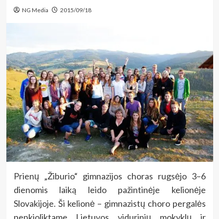
NG Media
2015/09/18
Prienų „Žiburio“ gimnazijos choras rugsėjo 3–6
dienomis laiką leido pažintinėje kelionėje
Slovakijoje. Ši kelionė – gimnazistų choro pergalės
penkioliktame Lietuvos vidurinių mokyklų ir