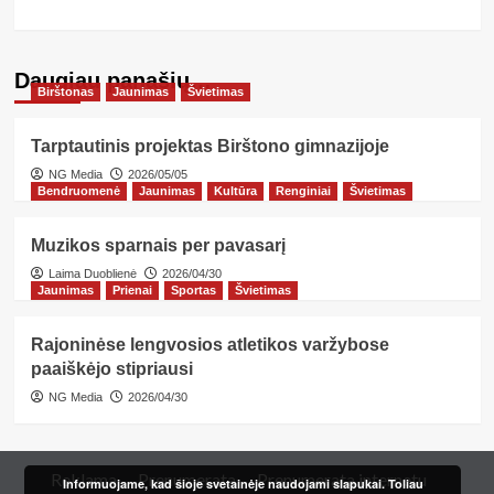
Daugiau panašių…
Birštonas
Jaunimas
Švietimas
Tarptautinis projektas Birštono gimnazijoje
NG Media
2026/05/05
Bendruomenė
Jaunimas
Kultūra
Renginiai
Švietimas
Muzikos sparnais per pavasarį
Laima Duoblienė
2026/04/30
Jaunimas
Prienai
Sportas
Švietimas
Rajoninėse lengvosios atletikos varžybose
paaiškėjo stipriausi
NG Media
2026/04/30
Reklama
Prenumerata
Prenumerata internetu
Informuojame, kad šioje svetainėje naudojami slapukai. Toliau