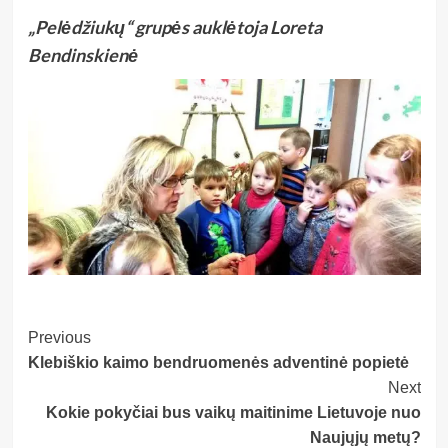
„Pelėdžiukų“ grupės auklėtoja Loreta
Bendinskienė
Post
Previous
Klebiškio kaimo bendruomenės adventinė popietė
Navigation
Next
Kokie pokyčiai bus vaikų maitinime Lietuvoje nuo
Naujųjų metų?