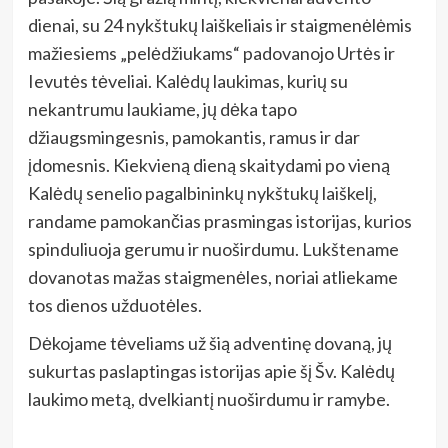
dienai, su 24 nykštukų laiškeliais ir staigmenėlėmis
mažiesiems „pelėdžiukams“ padovanojo Urtės ir
Ievutės tėveliai. Kalėdų laukimas, kurių su
nekantrumu laukiame, jų dėka tapo
džiaugsmingesnis, pamokantis, ramus ir dar
įdomesnis. Kiekvieną dieną skaitydami po vieną
Kalėdų senelio pagalbininkų nykštukų laiškelį,
randame pamokančias prasmingas istorijas, kurios
spinduliuoja gerumu ir nuoširdumu. Lukštename
dovanotas mažas staigmenėles, noriai atliekame
tos dienos užduotėles.
Dėkojame tėveliams už šią adventinę dovaną, jų
sukurtas paslaptingas istorijas apie šį Šv. Kalėdų
laukimo metą, dvelkiantį nuoširdumu ir ramybe.