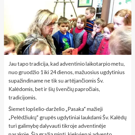
Jau tapo tradicija, kad adventinio laikotarpio metu,
nuo gruodžio 1 iki 24 dienos, mažuosius ugdytinius
supažindiname ne tik su artėjančiomis Šv.
Kalėdomis, bet ir šių švenčių papročiais,
tradicijomis.
Šiemet lopšelio-darželio „Pasaka“ mažieji
„Pelėdžiukų“ grupės ugdytiniai laukdami Šv. Kalėdų
turi galimybę dalyvauti tikroje adventinėje
pasakoje. Šią gražią mintį, kiekvienai advento