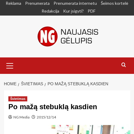
Skip
Reklama
Prenumerata
Prenumerata internetu
Šeimos kortelė
to
Redakcija
Kur įsigyti?
PDF
content
Primary
Menu
HOME
ŠVIETIMAS
PO MAŽĄ STEBUKLĄ KASDIEN
Švietimas
Po mažą stebuklą kasdien
NG Media
2015/12/14