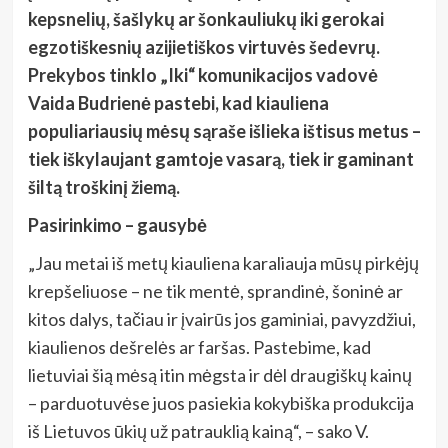
kepsnelių, šašlykų ar šonkauliukų iki gerokai
egzotiškesnių azijietiškos virtuvės šedevrų.
Prekybos tinklo „Iki“ komunikacijos vadovė
Vaida Budrienė pastebi, kad kiauliena
populiariausių mėsų sąraše išlieka ištisus metus –
tiek iškylaujant gamtoje vasarą, tiek ir gaminant
šiltą troškinį žiemą.
Pasirinkimo – gausybė
„Jau metai iš metų kiauliena karaliauja mūsų pirkėjų
krepšeliuose – ne tik mentė, sprandinė, šoninė ar
kitos dalys, tačiau ir įvairūs jos gaminiai, pavyzdžiui,
kiaulienos dešrelės ar faršas. Pastebime, kad
lietuviai šią mėsą itin mėgsta ir dėl draugiškų kainų
– parduotuvėse juos pasiekia kokybiška produkcija
iš Lietuvos ūkių už patrauklią kainą“, – sako V.