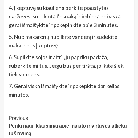
4. Į keptuvę su kiauliena berkite pjaustytas
daržoves, smulkintą česnaką ir imbierą bei viską
gerai išmaišykite ir pakepinkite apie 3 minutes.
5. Nuo makaronų nupilkite vandenį ir sudėkite
makaronus į keptuvę.
6. Supilkite sojos ir aitriųjų paprikų padažą,
suberkite miltus. Jeigu bus per tiršta, įpilkite šiek
tiek vandens.
7. Gerai viską išmaišykite ir pakepkite dar kelias
minutes.
Post
Previous
Penki nauji klausimai apie maisto ir virtuvės atliekų
Navigation
rūšiavimą