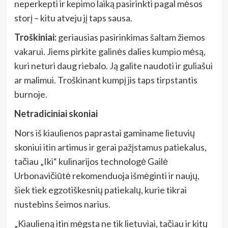
neperkepti ir kepimo laiką pasirinkti pagal mėsos
storį – kitu atveju jį taps sausa.
Troškiniai:
geriausias pasirinkimas šaltam žiemos
vakarui. Jiems pirkite galinės dalies kumpio mėsą,
kuri neturi daug riebalo. Ją galite naudoti ir guliašui
ar malimui. Troškinant kumpį jis taps tirpstantis
burnoje.
Netradiciniai skoniai
Nors iš kiaulienos paprastai gaminame lietuvių
skoniui itin artimus ir gerai pažįstamus patiekalus,
tačiau „Iki“ kulinarijos technologė Gailė
Urbonavičiūtė rekomenduoja išmėginti ir naujų,
šiek tiek egzotiškesnių patiekalų, kurie tikrai
nustebins šeimos narius.
„Kiaulieną itin mėgsta ne tik lietuviai, tačiau ir kitų