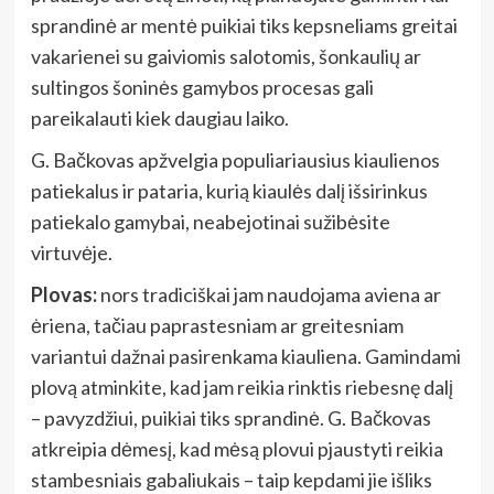
sprandinė ar mentė puikiai tiks kepsneliams greitai
vakarienei su gaiviomis salotomis, šonkaulių ar
sultingos šoninės gamybos procesas gali
pareikalauti kiek daugiau laiko.
G. Bačkovas apžvelgia populiariausius kiaulienos
patiekalus ir pataria, kurią kiaulės dalį išsirinkus
patiekalo gamybai, neabejotinai sužibėsite
virtuvėje.
Plovas:
nors tradiciškai jam naudojama aviena ar
ėriena, tačiau paprastesniam ar greitesniam
variantui dažnai pasirenkama kiauliena. Gamindami
plovą atminkite, kad jam reikia rinktis riebesnę dalį
– pavyzdžiui, puikiai tiks sprandinė. G. Bačkovas
atkreipia dėmesį, kad mėsą plovui pjaustyti reikia
stambesniais gabaliukais – taip kepdami jie išliks