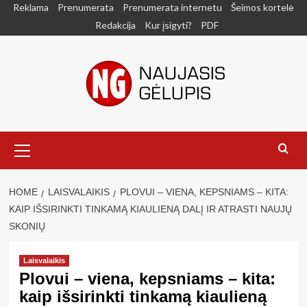
Skip
Reklama
Prenumerata
Prenumerata internetu
Šeimos kortelė
to
Redakcija
Kur įsigyti?
PDF
content
Primary
Menu
HOME
LAISVALAIKIS
PLOVUI – VIENA, KEPSNIAMS – KITA:
KAIP IŠSIRINKTI TINKAMĄ KIAULIENĄ DALĮ IR ATRASTI NAUJŲ
SKONIŲ
Laisvalaikis
Plovui – viena, kepsniams – kita:
kaip išsirinkti tinkamą kiaulieną