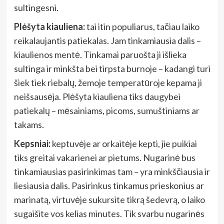
sultingesni.
Plėšyta kiauliena:
tai itin populiarus, tačiau laiko
reikalaujantis patiekalas. Jam tinkamiausia dalis –
kiaulienos mentė. Tinkamai paruošta ji išlieka
sultinga ir minkšta bei tirpsta burnoje – kadangi turi
šiek tiek riebalų, žemoje temperatūroje kepama ji
neišsausėja. Plėšyta kiauliena tiks daugybei
patiekalų – mėsainiams, picoms, sumuštiniams ar
takams.
Kepsniai:
keptuvėje ar orkaitėje kepti, jie puikiai
tiks greitai vakarienei ar pietums. Nugarinė bus
tinkamiausias pasirinkimas tam – yra minkščiausia ir
liesiausia dalis. Pasirinkus tinkamus prieskonius ar
marinatą, virtuvėje sukursite tikrą šedevrą, o laiko
sugaišite vos kelias minutes. Tik svarbu nugarinės