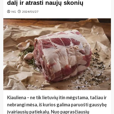
dalį ir atrasti naujų skonių
NG
2024/01/27
Kiauliena – ne tik lietuvių itin mėgstama, tačiau ir
nebrangi mėsa, iš kurios galima paruošti gausybę
įvairiausių patiekalų. Nuo paprasčiausių