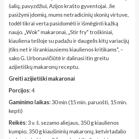
šalių, pavyzdžiui, Azijos krašto gyventojai. Jie
pasižymi įdomių, mums netradicinių skonių virtuve,
todėl tikrai verta pasidomėti ir išmėginti kažką
naujo. „Wok“ makaronai, „Stir fry“ troškiniai,
kiauliena tešloje su padažu ir daugelis kitų variacijų
įtiks net ir išrankiausiems kiaulienos kritikams“, –
sako G. Urbonavičiūtė ir dalinasi itin greitu
azijietiškų makaronų receptu.
Greiti azijietiški makaronai
Porcijos:
4
Gaminimo laikas:
30 min (15 min. paruošti, 15 min.
kepti)
Reikės:
3 v. š. sezamo aliejaus, 350 g kiaulienos
kumpio, 350 g kiaušininių makaronų, ketvirtadalio