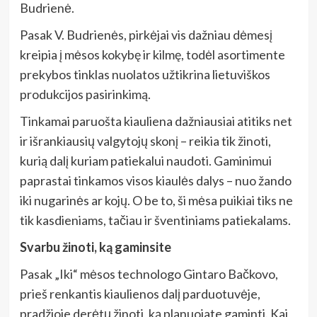
Budrienė.
Pasak V. Budrienės, pirkėjai vis dažniau dėmesį
kreipia į mėsos kokybę ir kilmę, todėl asortimente
prekybos tinklas nuolatos užtikrina lietuviškos
produkcijos pasirinkimą.
Tinkamai paruošta kiauliena dažniausiai atitiks net
ir išrankiausių valgytojų skonį – reikia tik žinoti,
kurią dalį kuriam patiekalui naudoti. Gaminimui
paprastai tinkamos visos kiaulės dalys – nuo žando
iki nugarinės ar kojų. O be to, ši mėsa puikiai tiks ne
tik kasdieniams, tačiau ir šventiniams patiekalams.
Svarbu žinoti, ką gaminsite
Pasak „Iki“ mėsos technologo Gintaro Bačkovo,
prieš renkantis kiaulienos dalį parduotuvėje,
pradžioje derėtų žinoti, ką planuojate gaminti. Kai