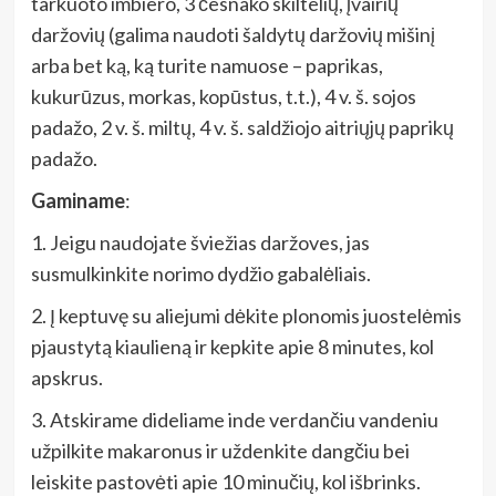
tarkuoto imbiero, 3 česnako skiltelių, įvairių
daržovių (galima naudoti šaldytų daržovių mišinį
arba bet ką, ką turite namuose – paprikas,
kukurūzus, morkas, kopūstus, t.t.), 4 v. š. sojos
padažo, 2 v. š. miltų, 4 v. š. saldžiojo aitriųjų paprikų
padažo.
Gaminame
:
1. Jeigu naudojate šviežias daržoves, jas
susmulkinkite norimo dydžio gabalėliais.
2. Į keptuvę su aliejumi dėkite plonomis juostelėmis
pjaustytą kiaulieną ir kepkite apie 8 minutes, kol
apskrus.
3. Atskirame dideliame inde verdančiu vandeniu
užpilkite makaronus ir uždenkite dangčiu bei
leiskite pastovėti apie 10 minučių, kol išbrinks.