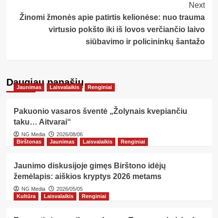
Next
Žinomi žmonės apie patirtis kelionėse: nuo trauma
virtusio pokšto iki iš lovos verčiančio laivo
siūbavimo ir policininkų šantažo
Daugiau panašių…
Jaunimas
Laisvalaikis
Renginiai
Pakuonio vasaros šventė „Žolynais kvepiančiu
taku… Aitvarai“
NG Media
2026/08/06
Birštonas
Jaunimas
Laisvalaikis
Renginiai
Jaunimo diskusijoje gimęs Birštono idėjų
žemėlapis: aiškios kryptys 2026 metams
NG Media
2026/05/05
Kultūra
Laisvalaikis
Renginiai