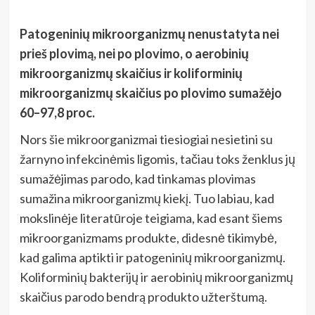
Patogeninių mikroorganizmų nenustatyta nei
prieš plovimą, nei po plovimo, o aerobinių
mikroorganizmų skaičius ir koliforminių
mikroorganizmų skaičius po plovimo sumažėjo
60–97,8 proc.
Nors šie mikroorganizmai tiesiogiai nesietini su
žarnyno infekcinėmis ligomis, tačiau toks ženklus jų
sumažėjimas parodo, kad tinkamas plovimas
sumažina mikroorganizmų kiekį. Tuo labiau, kad
mokslinėje literatūroje teigiama, kad esant šiems
mikroorganizmams produkte, didesnė tikimybė,
kad galima aptikti ir patogeninių mikroorganizmų.
Koliforminių bakterijų ir aerobinių mikroorganizmų
skaičius parodo bendrą produkto užterštumą.