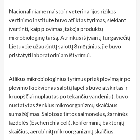
Nacionaliniame maisto ir veterinarijos rizikos
vertinimo institute buvo atliktas tyrimas, siekiant
įvertinti, kaip plovimas įtakoja produktų
mikrobiologinę taršą. Atrinkus iš įvairių turgaviečių
Lietuvoje užaugintų salotų 8 mėginius, jie buvo
pristatyti laboratoriniam ištyrimui.
Atlikus mikrobiologinius tyrimus prieš plovimą ir po
plovimo (kiekvienas salotų lapelis buvo atskirtas ir
kruopščiai nuplautas po tekančiu vandeniu), buvo
nustatytas ženklus mikroorganizmų skaičiaus
sumažėjimas. Salotose tirtos salmonelės, žarninės
lazdelės (Escherichia coli), koliforminių bakterijų
skaičius, aerobinių mikroorganizmų skaičius.