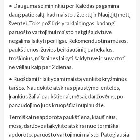
• Dauguma šeimininkių per Kalėdas pagamina
daug patiekalų, kad maisto užtektų ir Naujųjų metų
šventei. Toks požiūris yra klaidingas, kadangi
paruošto vartojimui maisto netgi šaldytuve
negalima laikyti per ilgai. Rekomenduotina mėsos,
paukštienos, žuvies bei kiaušinių patiekalus,
troškinius, mišraines laikyti šaldytuve ir suvartoti
ne vėliau kaip per 2 dienas.
• Ruošdami ir laikydami maistą venkite kryžminės
taršos. Naudokite atskiras pjaustymo lenteles,
įrankius žaliai paukštienai, mėsai, daržovėms, po
panaudojimo juos kruopščiai nuplaukite.
Termiškai neapdorotą paukštieną, kiaušinius,
mėsą, daržoves laikykite atskirai nuo termiškai
apdoroto, paruošto vartojimui maisto. Patogiausia