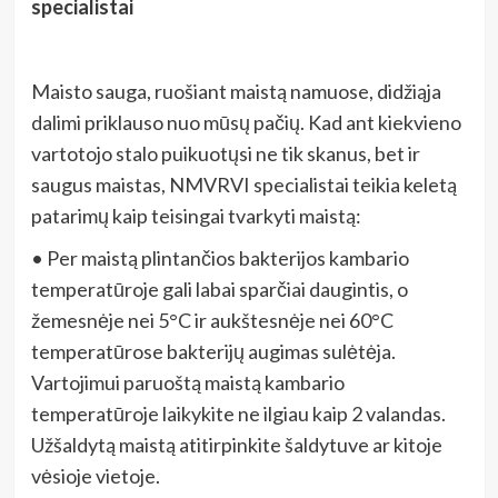
specialistai
Maisto sauga, ruošiant maistą namuose, didžiąja
dalimi priklauso nuo mūsų pačių. Kad ant kiekvieno
vartotojo stalo puikuotųsi ne tik skanus, bet ir
saugus maistas, NMVRVI specialistai teikia keletą
patarimų kaip teisingai tvarkyti maistą:
• Per maistą plintančios bakterijos kambario
temperatūroje gali labai sparčiai daugintis, o
žemesnėje nei 5°C ir aukštesnėje nei 60°C
temperatūrose bakterijų augimas sulėtėja.
Vartojimui paruoštą maistą kambario
temperatūroje laikykite ne ilgiau kaip 2 valandas.
Užšaldytą maistą atitirpinkite šaldytuve ar kitoje
vėsioje vietoje.