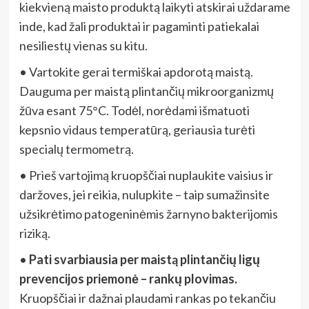
kiekvieną maisto produktą laikyti atskirai uždarame
inde, kad žali produktai ir pagaminti patiekalai
nesiliestų vienas su kitu.
• Vartokite gerai termiškai apdorotą maistą.
Dauguma per maistą plintančių mikroorganizmų
žūva esant 75°C. Todėl, norėdami išmatuoti
kepsnio vidaus temperatūrą, geriausia turėti
specialų termometrą.
• Prieš vartojimą kruopščiai nuplaukite vaisius ir
daržoves, jei reikia, nulupkite – taip sumažinsite
užsikrėtimo patogeninėmis žarnyno bakterijomis
riziką.
•
Pati svarbiausia per maistą plintančių ligų
prevencijos priemonė – rankų plovimas.
Kruopščiai ir dažnai plaudami rankas po tekančiu