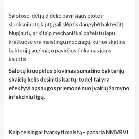
Salotose, dėl jų didelio paviršiaus ploto ir
sluoksniuotų lapų, gali slėptis daugybė bakterijų.
Nupjautų ar kitaip mechaniškai pažeistų lapų
kraštuose yra maistingų medžiagų, kurios skatina
bakterijų augimą, o paviršius tinkamas joms
kauptis.
Salotų kruopštus plovimas sumažino bakterijų
skaičių kelis dešimtis kartų, todėl tai yra
efektyvi apsaugos priemonė nuo įvairių žarnyno
infekcinių ligų.
Kaip teisingai tvarkyti maistą – pataria
NMVRVI