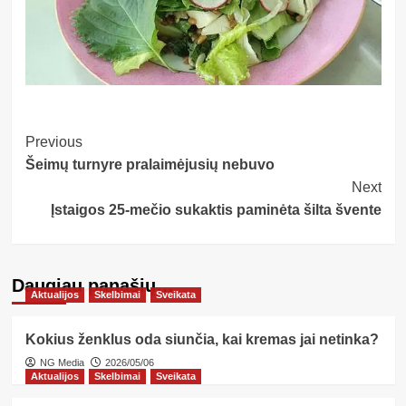
Post
Previous
Šeimų turnyre pralaimėjusių nebuvo
Navigation
Next
Įstaigos 25-mečio sukaktis paminėta šilta švente
Daugiau panašių…
Aktualijos
Skelbimai
Sveikata
Kokius ženklus oda siunčia, kai kremas jai netinka?
NG Media
2026/05/06
Aktualijos
Skelbimai
Sveikata