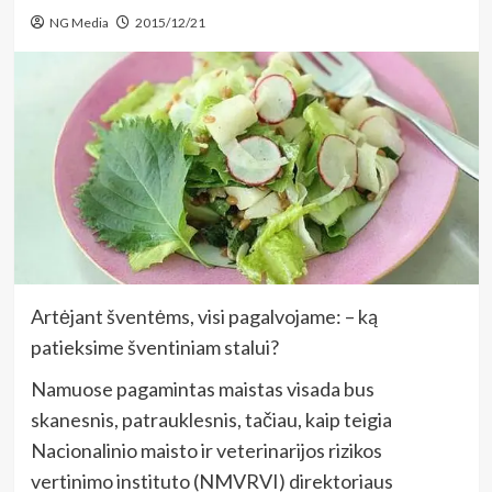
NG Media
2015/12/21
Artėjant šventėms, visi pagalvojame: – ką
patieksime šventiniam stalui?
Namuose pagamintas maistas visada bus
skanesnis, patrauklesnis, tačiau, kaip teigia
Nacionalinio maisto ir veterinarijos rizikos
vertinimo instituto (NMVRVI) direktoriaus