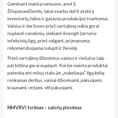
Gaminant maistą namuose, anot S.
Ščeponavičienės, labai svarbu skirti atskirą
inventorių žalios ir gatavos produkcijos tvarkymui.
Vaisius ir daržoves prieš vartojimą reikia gerai
nuplauti vandeniu, siekiant išvengti žarnyno
infekcinių ligų, prieš valgant, jei įmanoma,
rekomenduojama nulupti ir žievelę.
Prieš vartojimą džiovintus vaisius ir riešutus taip
pat būtina gerai nuplauti. Kol šie maisto produktai
patenka ant mūsų stalo, jie „nukeliauja“ ilgą kelią:
renkamas derlius, vaisiai džiovinami, pakuojami,
kraunami, vežami, vėl pakuojami.
NMVRVI tyrimas – salotų plovimas