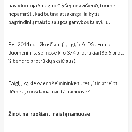
pavaduotoja Snieguolė Ščeponavičienė, turime
nepamiršti, kad būtina atsakingai laikytis
pagrindinių maisto saugos gamybos taisyklių.
Per 2014 m. Užkrečiamųjų ligų ir AIDS centro
duomenimis, šeimose kilo 374 protrūkiai (85,5 proc.
iš bendro protrūkių skaičiaus).
Taigi, į ką kiekviena šeimininkė turėtų itin atreipti
dėmesį, ruošdama maistą namuose?
Žinotina, ruošiant maistą namuose