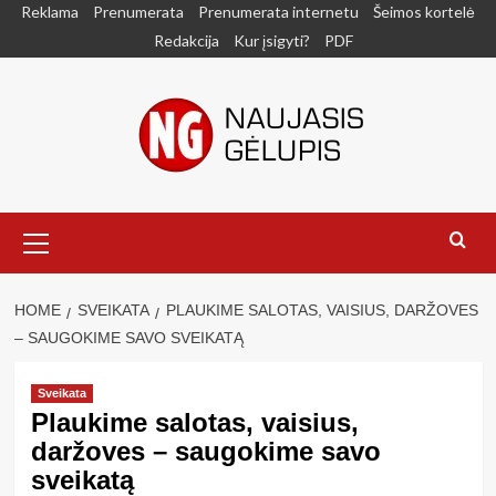
Skip
Reklama
Prenumerata
Prenumerata internetu
Šeimos kortelė
to
Redakcija
Kur įsigyti?
PDF
content
Primary
Menu
HOME
SVEIKATA
PLAUKIME SALOTAS, VAISIUS, DARŽOVES
– SAUGOKIME SAVO SVEIKATĄ
Sveikata
Plaukime salotas, vaisius,
daržoves – saugokime savo
sveikatą