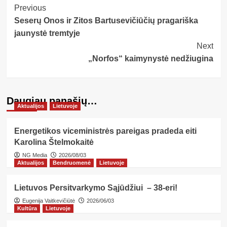
Post
Previous
Seserų Onos ir Zitos Bartusevičiūčių pragariška
Navigation
jaunystė tremtyje
Next
„Norfos“ kaimynystė nedžiugina
Daugiau panašių…
Aktualijos
Lietuvoje
Energetikos viceministrės pareigas pradeda eiti
Karolina Štelmokaitė
NG Media
2026/08/03
Aktualijos
Bendruomenė
Lietuvoje
Lietuvos Persitvarkymo Sąjūdžiui – 38-eri!
Eugenija Vaitkevičiūtė
2026/06/03
Kultūra
Lietuvoje