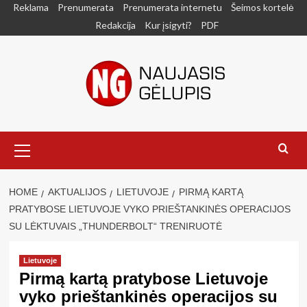
Skip
Reklama
Prenumerata
Prenumerata internetu
Šeimos kortelė
to
Redakcija
Kur įsigyti?
PDF
content
Primary
Menu
HOME
AKTUALIJOS
LIETUVOJE
PIRMĄ KARTĄ
PRATYBOSE LIETUVOJE VYKO PRIEŠTANKINĖS OPERACIJOS
SU LĖKTUVAIS „THUNDERBOLT“ TRENIRUOTĖ
Lietuvoje
Pirmą kartą pratybose Lietuvoje
vyko prieštankinės operacijos su