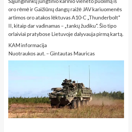
Sąjungininkų jungtinio karinio vieneto puolimą iš
oro rėmė ir Gaižiūnų dangų raižė JAV kariuomenės
artimos oro atakos lėktuvas A10-C „Thunderbolt”
II, kitaip dar vadinamas – „tankų žudiku”. Šio tipo
orlaiviai pratybose Lietuvoje dalyvauja pirmą kartą.
KAM informacija
Nuotraukos aut. – Gintautas Mauricas