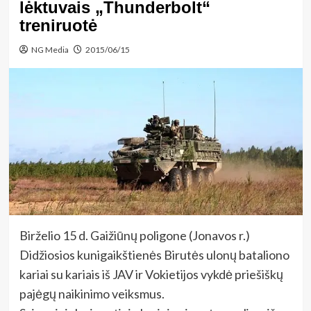
lėktuvais „Thunderbolt“
treniruotė
NG Media
2015/06/15
Birželio 15 d. Gaižiūnų poligone (Jonavos r.)
Didžiosios kunigaikštienės Birutės ulonų bataliono
kariai su kariais iš JAV ir Vokietijos vykdė priešiškų
pajėgų naikinimo veiksmus.