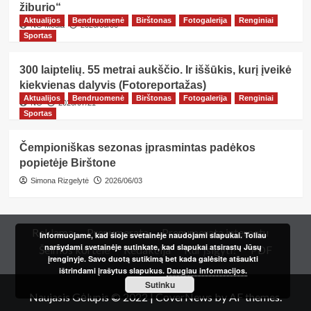
žiburio“
Aktualijos
Bendruomenė
Birštonas
Fotogalerija
Renginiai
NG Media
2026/08/06
Sportas
300 laiptelių. 55 metrai aukščio. Ir iššūkis, kurį įveikė
kiekvienas dalyvis (Fotoreportažas)
Aktualijos
Bendruomenė
Birštonas
Fotogalerija
Renginiai
NG
2026/07/21
Sportas
Čempioniškas sezonas įprasmintas padėkos
popietėje Birštone
Simona Rizgelytė
2026/06/03
Reklama
Prenumerata
Prenumerata internetu
Informuojame, kad šioje svetainėje naudojami slapukai. Toliau
naršydami svetainėje sutinkate, kad slapukai atsirastų Jūsų
Šeimos kortelė
Redakcija
Kur įsigyti?
PDF
įrenginyje. Savo duotą sutikimą bet kada galėsite atšaukti
ištrindami įrašytus slapukus.
Daugiau informacijos.
Sutinku
Naujasis Gėlupis © 2022
|
CoverNews
by AF themes.