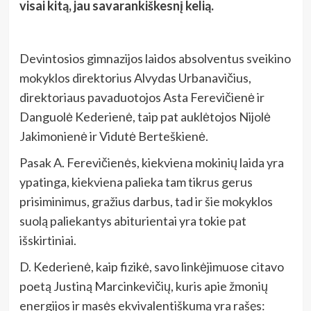
visai kitą, jau savarankiškesnį kelią.
Devintosios gimnazijos laidos absolventus sveikino
mokyklos direktorius Alvydas Urbanavičius,
direktoriaus pavaduotojos Asta Ferevičienė ir
Danguolė Kederienė, taip pat auklėtojos Nijolė
Jakimonienė ir Vidutė Berteškienė.
Pasak A. Ferevičienės, kiekviena mokinių laida yra
ypatinga, kiekviena palieka tam tikrus gerus
prisiminimus, gražius darbus, tad ir šie mokyklos
suolą paliekantys abiturientai yra tokie pat
išskirtiniai.
D. Kederienė, kaip fizikė, savo linkėjimuose citavo
poetą Justiną Marcinkevičių, kuris apie žmonių
energijos ir masės ekvivalentiškumą yra rašęs: