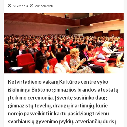
NG Media
2015/07/20
Ketvirtadienio vakarą Kultūros centre vyko
iškilminga Birštono gimnazijos brandos atestatų
įteikimo ceremonija. Į šventę susirinko daug
gimnazistų tėvelių, draugų ir artimųjų, kurie
norėjo pasveikinti ir kartu pasidžiaugti vienu
svarbiausių gyvenimo įvykių, atveriančių duris į