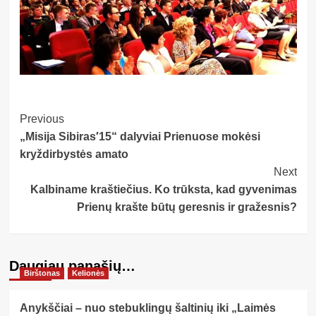
Post
Previous
„Misija Sibiras′15“ dalyviai Prienuose mokėsi
Navigation
kryždirbystės amato
Next
Kalbiname kraštiečius. Ko trūksta, kad gyvenimas
Prienų krašte būtų geresnis ir gražesnis?
Daugiau panašių…
Birštonas
Kelionės
Anykščiai – nuo stebuklingų šaltinių iki „Laimės