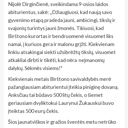
Nijolė Dirginčienė, sveikindama 9-osios laidos
abiturientus, sakė: „Džiaugiuosi, kad naują savo
gyvenimo etapą pradeda jauni, ambicingi, tikslų ir
svajonių turintys jauni žmonės. Tikiuosi, kad
Birštono kurortas ir bendruomenė visuomet liks
namai, į kuriuos gera ir malonu grįžti. Kiekvienam
linkiu atsakingai siekti užsibrėžtų tikslų, visuomet
atkakliai dirbti ir tikėti, kad nėra neįmanomų
dalykų. Sėkmės visiems!“
Kiekvienais metais Birštono savivaldybės merė
pažangiausiam abiturientui įteikia piniginę dovaną.
Anksčiau tai būdavo 500 litų čekis, o šiemet
geriausiam dvyliktokui Laurynui Žukauskui buvo
įteiktas 500 eurų čekis.
Šios jaunatviškos ir gražios šventės metu netrūko