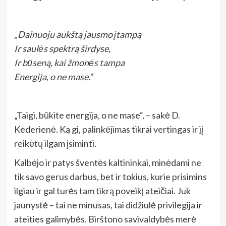
„Dainuoju aukštą jausmo įtampą
Ir saulės spektrą širdyse,
Ir būseną, kai žmonės tampa
Energija, o ne mase.“
„Taigi, būkite energija, o ne mase“, – sakė D.
Kederienė. Ką gi, palinkėjimas tikrai vertingas ir jį
reikėtų ilgam įsiminti.
Kalbėjo ir patys šventės kaltininkai, minėdami ne
tik savo gerus darbus, bet ir tokius, kurie prisimins
ilgiau ir gal turės tam tikrą poveikį ateičiai. Juk
jaunystė – tai ne minusas, tai didžiulė privilegija ir
ateities galimybės. Birštono savivaldybės merė