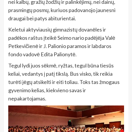
nei kalbų, gražių žodžių ir palinkėjimų, nei dainų,
prasmingų posmų, kuriuos padovanojo jaunesni
draugai bei patys abiturientai.
Keletui aktyviausių gimnazistų dovanėles ir
padėkos raštus įteikė Seimo nario padėjėja Valė
Petkevičienė ir J. Palionio paramos ir labdaros
fondo vadovė Edita Palionytė.
Tegul lydi juos sėkmė, ryžtas, tegul būna tiesūs
keliai, vedantys į patį tikslą. Bus visko, tik reikia
turėti jėgų atsikelti ir eiti toliau. Toks tas žmogaus
gyvenimo kelias, kiekvieno savas ir
nepakartojamas.