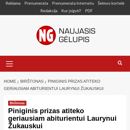
Skip
Reklama
Prenumerata
Prenumerata internetu
Šeimos kortelė
to
Redakcija
Kur įsigyti?
PDF
content
Primary
Menu
HOME
BIRŠTONAS
PINIGINIS PRIZAS ATITEKO
GERIAUSIAM ABITURIENTUI LAURYNUI ŽUKAUSKUI
Birštonas
Piniginis prizas atiteko
geriausiam abiturientui Laurynui
Žukauskui