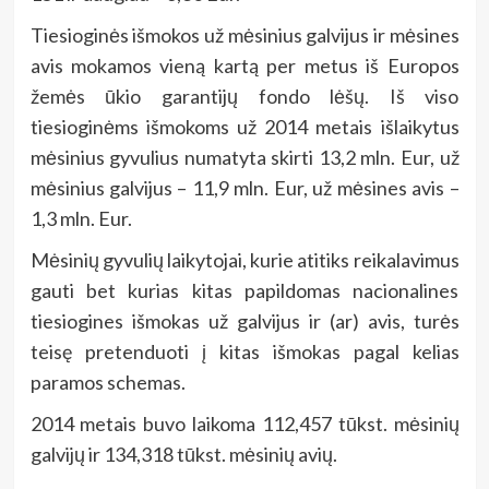
Tiesioginės išmokos už mėsinius galvijus ir mėsines
avis mokamos vieną kartą per metus iš Europos
žemės ūkio garantijų fondo lėšų. Iš viso
tiesioginėms išmokoms už 2014 metais išlaikytus
mėsinius gyvulius numatyta skirti 13,2 mln. Eur, už
mėsinius galvijus – 11,9 mln. Eur, už mėsines avis –
1,3 mln. Eur.
Mėsinių gyvulių laikytojai, kurie atitiks reikalavimus
gauti bet kurias kitas papildomas nacionalines
tiesiogines išmokas už galvijus ir (ar) avis, turės
teisę pretenduoti į kitas išmokas pagal kelias
paramos schemas.
2014 metais buvo laikoma 112,457 tūkst. mėsinių
galvijų ir 134,318 tūkst. mėsinių avių.