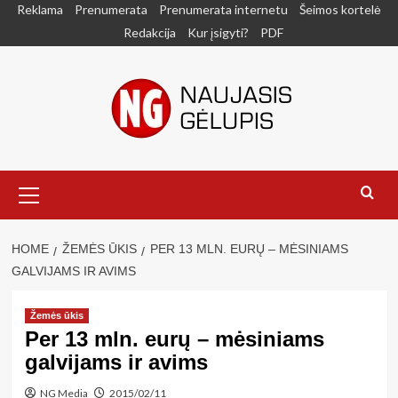
Skip
Reklama
Prenumerata
Prenumerata internetu
Šeimos kortelė
to
Redakcija
Kur įsigyti?
PDF
content
Primary
Menu
HOME
ŽEMĖS ŪKIS
PER 13 MLN. EURŲ – MĖSINIAMS
GALVIJAMS IR AVIMS
Žemės ūkis
Per 13 mln. eurų – mėsiniams
galvijams ir avims
NG Media
2015/02/11