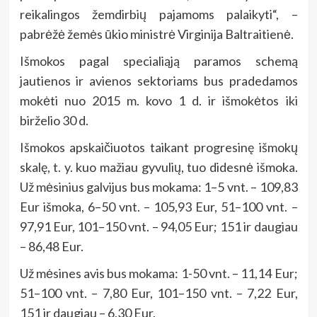
reikalingos žemdirbių pajamoms palaikyti“, –
pabrėžė žemės ūkio ministrė Virginija Baltraitienė.
Išmokos pagal specialiąją paramos schemą
jautienos ir avienos sektoriams bus pradedamos
mokėti nuo 2015 m. kovo 1 d. ir išmokėtos iki
birželio 30 d.
Išmokos apskaičiuotos taikant progresinę išmokų
skalę, t. y. kuo mažiau gyvulių, tuo didesnė išmoka.
Už mėsinius galvijus bus mokama: 1–5 vnt. – 109,83
Eur išmoka, 6–50 vnt. – 105,93 Eur, 51–100 vnt. –
97,91 Eur, 101–150 vnt. – 94,05 Eur; 151 ir daugiau
– 86,48 Eur.
Už mėsines avis bus mokama: 1-50 vnt. – 11,14 Eur;
51–100 vnt. – 7,80 Eur, 101–150 vnt. – 7,22 Eur,
151 ir daugiau – 6,30 Eur.