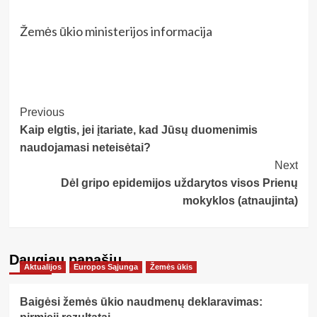
Žemės ūkio ministerijos informacija
Post
Previous
Kaip elgtis, jei įtariate, kad Jūsų duomenimis
Navigation
naudojamasi neteisėtai?
Next
Dėl gripo epidemijos uždarytos visos Prienų
mokyklos (atnaujinta)
Daugiau panašių…
Aktualijos
Europos Sąjunga
Žemės ūkis
Baigėsi žemės ūkio naudmenų deklaravimas: