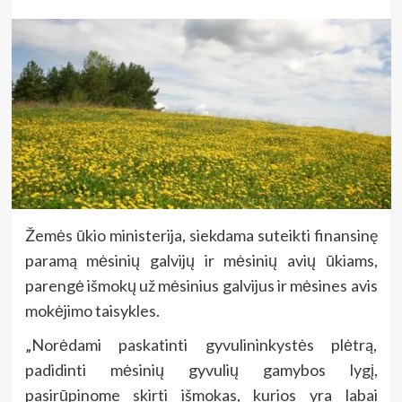
Žemės ūkio ministerija, siekdama suteikti finansinę
paramą mėsinių galvijų ir mėsinių avių ūkiams,
parengė išmokų už mėsinius galvijus ir mėsines avis
mokėjimo taisykles.
„Norėdami paskatinti gyvulininkystės plėtrą,
padidinti mėsinių gyvulių gamybos lygį,
pasirūpinome skirti išmokas, kurios yra labai