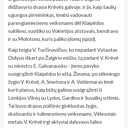
didžiavyrio dvasia Krėvės galvoje, ir jis, kaip šaulių
sąjungos pirmininkas, ėmėsi vadovauti
parengiamiesiems veiksmams dėl Klaipėdos
sukilimo, susitiko su Vokietijos atstovais, bendravo
ir su Molotovu, kuris paliko įdomų įspūdį.
Kaip teigia V. Turčinavičius, ko nepadarė Vytautas
Didysis iškart po Žalgirio mūšio, tą padarė V. Krėvė
su ministru E. Galvanausku – jiems pavyko
susigrąžinti Klaipėdos kraštą. Žinoma, po sėkmingo
žygio V. Krėvė, A. Smetona ir A. Voldemaras ėmė
kurti planus, kaip būtų galima susigrąžinti iš
Lenkijos Vilnių su Lydos, Gardino ir Suvalkų sritimis.
Tai buvo drąsus politinis ginkluotas žygis,
skatinantis ir tolimesniems veiksmams. Vėlesniais
metais V. Krėvė irgi aktyviai dalyvavo šalies