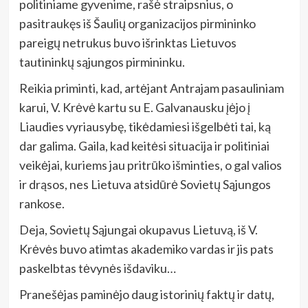
politiniame gyvenime, rašė straipsnius, o
pasitraukęs iš Šaulių organizacijos pirmininko
pareigų netrukus buvo išrinktas Lietuvos
tautininkų sąjungos pirmininku.
Reikia priminti, kad, artėjant Antrajam pasauliniam
karui, V. Krėvė kartu su E. Galvanausku įėjo į
Liaudies vyriausybę, tikėdamiesi išgelbėti tai, ką
dar galima. Gaila, kad keitėsi situacija ir politiniai
veikėjai, kuriems jau pritrūko išminties, o gal valios
ir drąsos, nes Lietuva atsidūrė Sovietų Sąjungos
rankose.
Deja, Sovietų Sąjungai okupavus Lietuvą, iš V.
Krėvės buvo atimtas akademiko vardas ir jis pats
paskelbtas tėvynės išdaviku…
Pranešėjas paminėjo daug istorinių faktų ir datų,