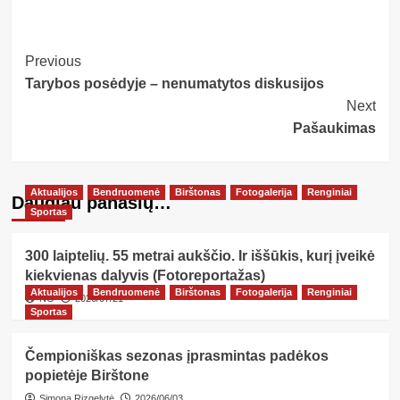
Post
Previous
Tarybos posėdyje – nenumatytos diskusijos
Navigation
Next
Pašaukimas
Aktualijos
Bendruomenė
Birštonas
Fotogalerija
Renginiai
Daugiau panašių…
Sportas
300 laiptelių. 55 metrai aukščio. Ir iššūkis, kurį įveikė
kiekvienas dalyvis (Fotoreportažas)
Aktualijos
Bendruomenė
Birštonas
Fotogalerija
Renginiai
NG
2026/07/21
Sportas
Čempioniškas sezonas įprasmintas padėkos
popietėje Birštone
Simona Rizgelytė
2026/06/03