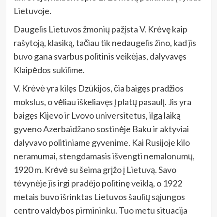
Lietuvoje.
Daugelis Lietuvos žmonių pažįsta V. Krėvę kaip
rašytoją, klasiką, tačiau tik nedaugelis žino, kad jis
buvo gana svarbus politinis veikėjas, dalyvavęs
Klaipėdos sukilime.
V. Krėvė yra kilęs Dzūkijos, čia baigęs pradžios
mokslus, o vėliau iškeliavęs į platų pasaulį. Jis yra
baigęs Kijevo ir Lvovo universitetus, ilgą laiką
gyveno Azerbaidžano sostinėje Baku ir aktyviai
dalyvavo politiniame gyvenime. Kai Rusijoje kilo
neramumai, stengdamasis išvengti nemalonumų,
1920 m. Krėvė su šeima grįžo į Lietuvą. Savo
tėvynėje jis irgi pradėjo politinę veiklą, o 1922
metais buvo išrinktas Lietuvos šaulių sąjungos
centro valdybos pirmininku. Tuo metu situacija