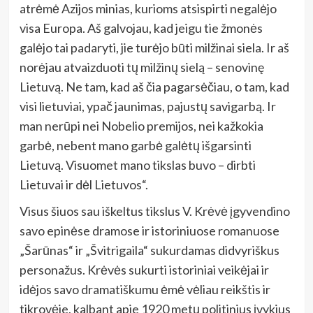
atrėmė Azijos minias, kurioms atsispirti negalėjo
visa Europa. Aš galvojau, kad jeigu tie žmonės
galėjo tai padaryti, jie turėjo būti milžinai siela. Ir aš
norėjau atvaizduoti tų milžinų sielą – senovinę
Lietuvą. Ne tam, kad aš čia pagarsėčiau, o tam, kad
visi lietuviai, ypač jaunimas, pajustų savigarbą. Ir
man nerūpi nei Nobelio premijos, nei kažkokia
garbė, nebent mano garbė galėtų išgarsinti
Lietuvą. Visuomet mano tikslas buvo – dirbti
Lietuvai ir dėl Lietuvos“.
Visus šiuos sau iškeltus tikslus V. Krėvė įgyvendino
savo epinėse dramose ir istoriniuose romanuose
„Šarūnas“ ir „Švitrigaila“ sukurdamas didvyriškus
personažus. Krėvės sukurti istoriniai veikėjai ir
idėjos savo dramatiškumu ėmė vėliau reikštis ir
tikrovėje, kalbant apie 1920 metų politinius įvykius