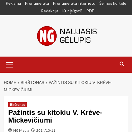
Skip
Reklama
Prenumerata
Prenumerata internetu
Šeimos kortelė
to
Redakcija
Kur įsigyti?
PDF
content
Primary
Menu
HOME
BIRŠTONAS
PAŽINTIS SU KITOKIU V. KRĖVE-
MICKEVIČIUMI
Birštonas
Pažintis su kitokiu V. Krėve-
Mickevičiumi
NG Media
2014/10/11