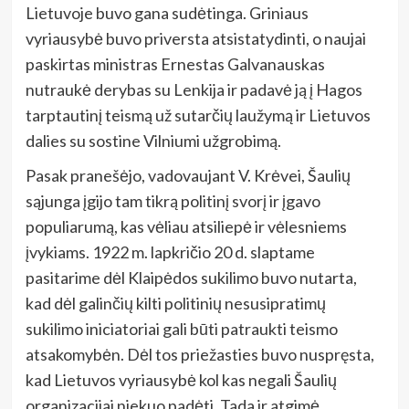
Lietuvoje buvo gana sudėtinga. Griniaus
vyriausybė buvo priversta atsistatydinti, o naujai
paskirtas ministras Ernestas Galvanauskas
nutraukė derybas su Lenkija ir padavė ją į Hagos
tarptautinį teismą už sutarčių laužymą ir Lietuvos
dalies su sostine Vilniumi užgrobimą.
Pasak pranešėjo, vadovaujant V. Krėvei, Šaulių
sąjunga įgijo tam tikrą politinį svorį ir įgavo
populiarumą, kas vėliau atsiliepė ir vėlesniems
įvykiams. 1922 m. lapkričio 20 d. slaptame
pasitarime dėl Klaipėdos sukilimo buvo nutarta,
kad dėl galinčių kilti politinių nesusipratimų
sukilimo iniciatoriai gali būti patraukti teismo
atsakomybėn. Dėl tos priežasties buvo nuspręsta,
kad Lietuvos vyriausybė kol kas negali Šaulių
organizacijai niekuo padėti. Tada ir atgimė