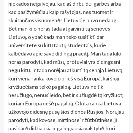
niekados negalvojau, kad aš dirbu dėl garbės arba
kad pasižymėčiau kaip rašytojas, nes tuomet ir
skaitančios visuomenės Lietuvoje buvo nedaug.
Bet man kilo noras tada atgaivinti tą senovės
Lietuvą, o ypač kada man teko susitikti dar
universitete su kitų tautų studentais, kurie
kalbėdavo apie savo didingą praeitį. Man tada kilo
noras parodyti, kad mūsų protėviai yra didingesni
negu kitų. Ir tada norėjau atkurti tą senąją Lietuvą,
kuri viena ranka kovojo prieš visą Europą, kai šioji
kryžiuočiams teikė pagalbą. Lietuva ne tik
nesužlugo, nenusileido, bet ir sužlugdė tą kryžiuotį,
kuriam Europa nešė pagalbą. O kita ranka Lietuva
užkovojo didesnę pusę šios dienos Rusijos. Norėjau
parodyti, kad kovose, mirtinose ir žūtbūtinėse, ji
pasidarė didžiausia ir galingiausia valstybė, kuri