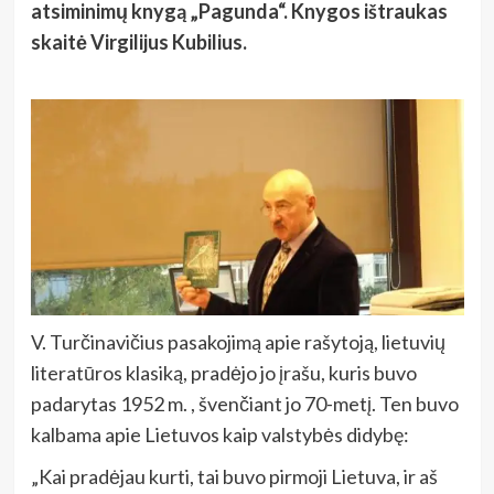
atsiminimų knygą „Pagunda“. Knygos ištraukas
skaitė Virgilijus Kubilius.
V. Turčinavičius pasakojimą apie rašytoją, lietuvių
literatūros klasiką, pradėjo jo įrašu, kuris buvo
padarytas 1952 m. , švenčiant jo 70-metį. Ten buvo
kalbama apie Lietuvos kaip valstybės didybę:
„Kai pradėjau kurti, tai buvo pirmoji Lietuva, ir aš