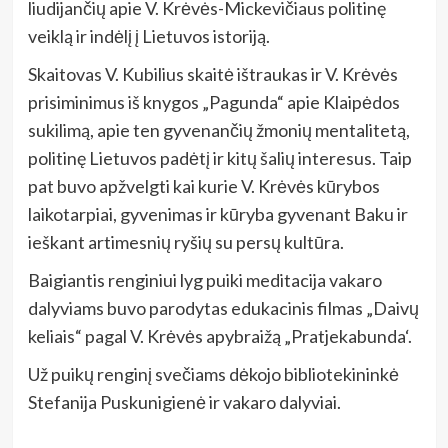
liudijančių apie V. Krėvės-Mickevičiaus politinę
veiklą ir indėlį į Lietuvos istoriją.
Skaitovas V. Kubilius skaitė ištraukas ir V. Krėvės
prisiminimus iš knygos „Pagunda“ apie Klaipėdos
sukilimą, apie ten gyvenančių žmonių mentalitetą,
politinę Lietuvos padėtį ir kitų šalių interesus. Taip
pat buvo apžvelgti kai kurie V. Krėvės kūrybos
laikotarpiai, gyvenimas ir kūryba gyvenant Baku ir
ieškant artimesnių ryšių su persų kultūra.
Baigiantis renginiui lyg puiki meditacija vakaro
dalyviams buvo parodytas edukacinis filmas „Daivų
keliais“ pagal V. Krėvės apybraižą „Pratjekabunda‘.
Už puikų renginį svečiams dėkojo bibliotekininkė
Stefanija Puskunigienė ir vakaro dalyviai.