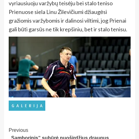
vyriausiuoju varžybų teisėju bei stalo teniso
Prienuose siela Linu Žilevičiumi džiaugėsi
gražiomis varžybomis ir dalinosi viltimi, jog Prienai
gali būti garsūs ne tik krepšiniu, bet ir stalo tenisu.
Post
Previous
„Samborinis“ subūrė nuoširdžius draugus