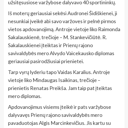
užsitęsusiose varžybose dalyvavo 40 sportininkų.
Iš moterų geriausiai sekėsi Audronei Šidiškienei, ji
nesunkiai įveikė abi savo varžoves ir pelnė pirmos
vietos apdovanojimą. Antroje vietoje liko Raimonda
Sakalauskienė, trečioje – M. Stankevičiūtė. R.
Sakalauskienei įteiktas ir Prienų rajono
savivaldybės mero Alvydo Vaicekausko diplomas
geriausiai pasirodžiusiai prienietei.
Tarp vyrų lyderiu tapo Vaidas Karalius. Antroje
vietoje liko Mindaugas Isaikinas, trečioje –
prienietis Renatas Preikša. Jam taip pat įteiktas
mero diplomas.
Apdovanojimus visiems įteikė ir pats varžybose
dalyvavęs Prienų rajono savivaldybės mero
pavaduotojas Algis Marcinkevičius. Jis kartu su