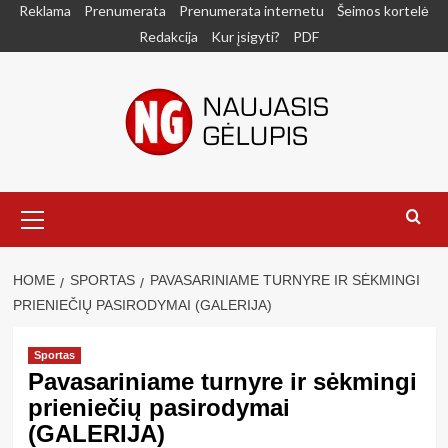
Skip
Reklama
Prenumerata
Prenumerata internetu
Šeimos kortelė
to
Redakcija
Kur įsigyti?
PDF
content
Primary
Menu
HOME
SPORTAS
PAVASARINIAME TURNYRE IR SĖKMINGI
PRIENIEČIŲ PASIRODYMAI (GALERIJA)
Sportas
Pavasariniame turnyre ir sėkmingi
prieniečių pasirodymai
(GALERIJA)