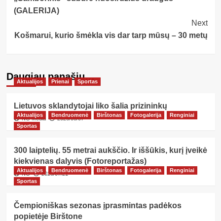
Navigation
(GALERIJA)
Next
Košmarui, kurio šmėkla vis dar tarp mūsų – 30 metų
Daugiau panašių…
Aktualijos
Prienai
Sportas
Lietuvos sklandytojai liko šalia prizininkų
Aktualijos
Bendruomenė
Birštonas
Fotogalerija
Renginiai
NG Media
2026/08/07
Sportas
300 laiptelių. 55 metrai aukščio. Ir iššūkis, kurį įveikė
kiekvienas dalyvis (Fotoreportažas)
Aktualijos
Bendruomenė
Birštonas
Fotogalerija
Renginiai
NG
2026/07/21
Sportas
Čempioniškas sezonas įprasmintas padėkos
popietėje Birštone