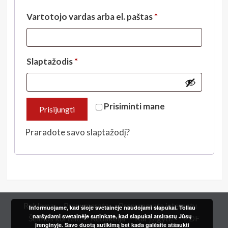
Privalomas
Vartotojo vardas arba el. paštas
*
Privalomas
Slaptažodis
*
Prisiminti mane
Prisijungti
Praradote savo slaptažodį?
Reklama
Prenumerata
Prenumerata internetu
Informuojame, kad šioje svetainėje naudojami slapukai. Toliau
naršydami svetainėje sutinkate, kad slapukai atsirastų Jūsų
Šeimos kortelė
Redakcija
Kur įsigyti?
PDF
įrenginyje. Savo duotą sutikimą bet kada galėsite atšaukti