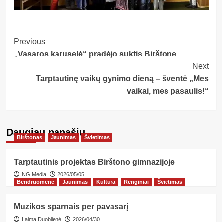
Post
Previous
„Vasaros karuselė“ pradėjo suktis Birštone
Navigation
Next
Tarptautinę vaikų gynimo dieną – šventė „Mes
vaikai, mes pasaulis!“
Daugiau panašių…
Birštonas
Jaunimas
Švietimas
Tarptautinis projektas Birštono gimnazijoje
NG Media
2026/05/05
Bendruomenė
Jaunimas
Kultūra
Renginiai
Švietimas
Muzikos sparnais per pavasarį
Laima Duoblienė
2026/04/30