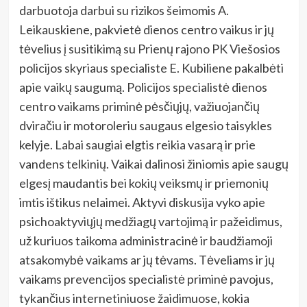
darbuotoja darbui su rizikos šeimomis A.
Leikauskiene, pakvietė dienos centro vaikus ir jų
tėvelius į susitikimą su Prienų rajono PK Viešosios
policijos skyriaus specialiste E. Kubiliene pakalbėti
apie vaikų saugumą. Policijos specialistė dienos
centro vaikams priminė pėsčiųjų, važiuojančių
dviračiu ir motoroleriu saugaus elgesio taisykles
kelyje. Labai saugiai elgtis reikia vasarą ir prie
vandens telkinių. Vaikai dalinosi žiniomis apie saugų
elgesį maudantis bei kokių veiksmų ir priemonių
imtis ištikus nelaimei. Aktyvi diskusija vyko apie
psichoaktyviųjų medžiagų vartojimą ir pažeidimus,
už kuriuos taikoma administracinė ir baudžiamoji
atsakomybė vaikams ar jų tėvams. Tėveliams ir jų
vaikams prevencijos specialistė priminė pavojus,
tykančius internetiniuose žaidimuose, kokia