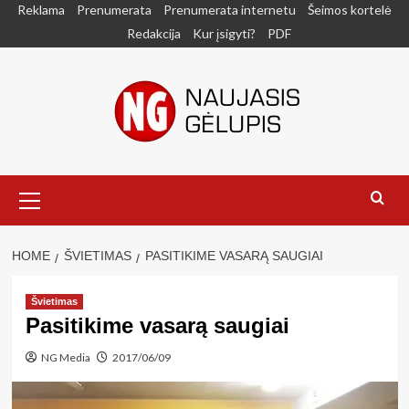
Skip
Reklama
Prenumerata
Prenumerata internetu
Šeimos kortelė
to
Redakcija
Kur įsigyti?
PDF
content
Primary
Menu
HOME
ŠVIETIMAS
PASITIKIME VASARĄ SAUGIAI
Švietimas
Pasitikime vasarą saugiai
NG Media
2017/06/09