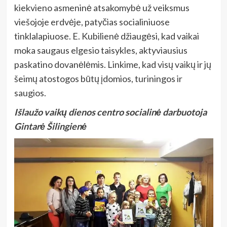
kiekvieno asmeninė atsakomybė už veiksmus
viešojoje erdvėje, patyčias socialiniuose
tinklalapiuose. E. Kubilienė džiaugėsi, kad vaikai
moka saugaus elgesio taisykles, aktyviausius
paskatino
dovanėlėmis. Linkime, kad visų vaikų ir jų
šeimų atostogos būtų įdomios, turiningos ir
saugios.
Išlaužo vaikų dienos centro socialinė darbuotoja
Gintarė Šilingienė