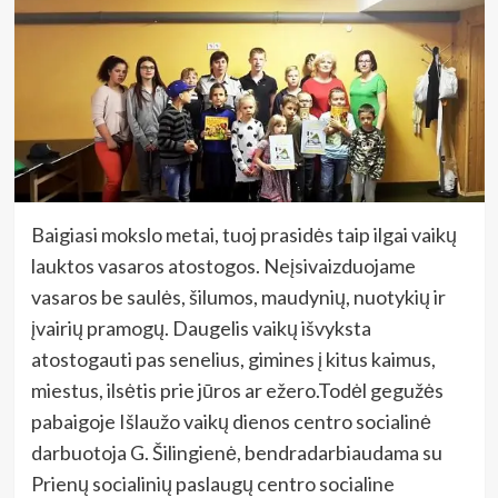
Baigiasi mokslo metai, tuoj prasidės taip ilgai vaikų
lauktos vasaros atostogos. Neįsivaizduojame
vasaros be saulės, šilumos, maudynių, nuotykių ir
įvairių pramogų. Daugelis vaikų išvyksta
atostogauti pas senelius, gimines į kitus kaimus,
miestus, ilsėtis prie jūros ar ežero.Todėl gegužės
pabaigoje Išlaužo vaikų dienos centro socialinė
darbuotoja G. Šilingienė, bendradarbiaudama su
Prienų socialinių paslaugų centro socialine