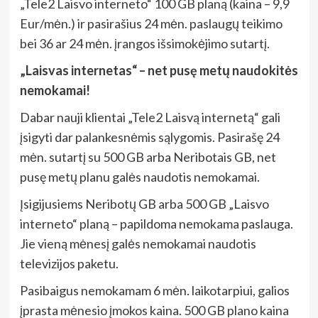
„Tele2 Laisvo interneto“ 100 GB planą (kaina – 9,9
Eur/mėn.) ir pasirašius 24 mėn. paslaugų teikimo
bei 36 ar 24 mėn. įrangos išsimokėjimo sutartį.
„Laisvas internetas“ – net pusę metų naudokitės
nemokamai!
Dabar nauji klientai „Tele2 Laisvą internetą“ gali
įsigyti dar palankesnėmis sąlygomis. Pasirašę 24
mėn. sutartį su 500 GB arba Neribotais GB, net
pusę metų planu galės naudotis nemokamai.
Įsigijusiems Neribotų GB arba 500 GB „Laisvo
interneto“ planą – papildoma nemokama paslauga.
Jie vieną mėnesį galės nemokamai naudotis
televizijos paketu.
Pasibaigus nemokamam 6 mėn. laikotarpiui, galios
įprasta mėnesio įmokos kaina. 500 GB plano kaina