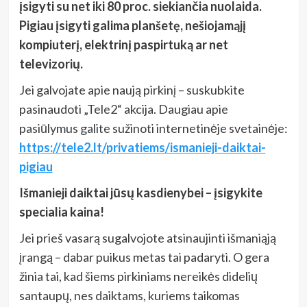
įsigyti su net iki 80 proc. siekiančia nuolaida.
Pigiau įsigyti galima planšetę, nešiojamąjį
kompiuterį, elektrinį paspirtuką ar net
televizorių.
Jei galvojate apie naują pirkinį – suskubkite
pasinaudoti „Tele2“ akcija. Daugiau apie
pasiūlymus galite sužinoti internetinėje svetainėje:
https://tele2.lt/privatiems/ismanieji-daiktai-
pigiau
Išmanieji daiktai jūsų kasdienybei – įsigykite
specialia kaina!
Jei prieš vasarą sugalvojote atsinaujinti išmaniąją
įrangą – dabar puikus metas tai padaryti. O gera
žinia tai, kad šiems pirkiniams nereikės didelių
santaupų, nes daiktams, kuriems taikomas