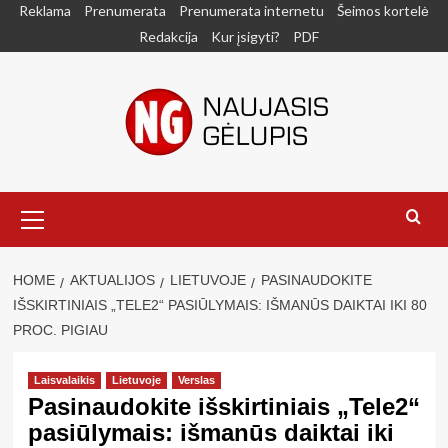
Skip
Reklama
Prenumerata
Prenumerata internetu
Šeimos kortelė
to
Redakcija
Kur įsigyti?
PDF
content
Primary
Menu
HOME
AKTUALIJOS
LIETUVOJE
PASINAUDOKITE
IŠSKIRTINIAIS „TELE2“ PASIŪLYMAIS: IŠMANŪS DAIKTAI IKI 80
PROC. PIGIAU
Laisvalaikis
Lietuvoje
Verslas
Pasinaudokite išskirtiniais „Tele2“
pasiūlymais: išmanūs daiktai iki