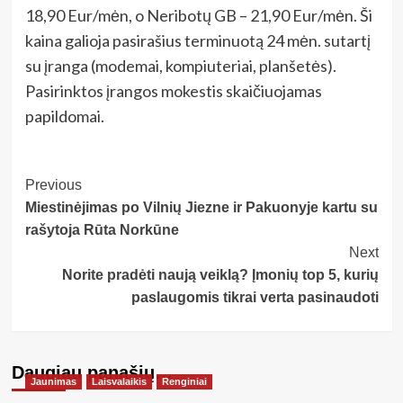
18,90 Eur/mėn, o Neribotų GB – 21,90 Eur/mėn. Ši
kaina galioja pasirašius terminuotą 24 mėn. sutartį
su įranga (modemai, kompiuteriai, planšetės).
Pasirinktos įrangos mokestis skaičiuojamas
papildomai.
Post
Previous
Miestinėjimas po Vilnių Jiezne ir Pakuonyje kartu su
Navigation
rašytoja Rūta Norkūne
Next
Norite pradėti naują veiklą? Įmonių top 5, kurių
paslaugomis tikrai verta pasinaudoti
Daugiau panašių…
Jaunimas
Laisvalaikis
Renginiai