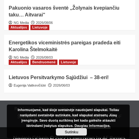
Pakuonio vasaros šventė „Žolynais kvepiančiu
taku… Aitvarai“
NG Media
2026/08/06
Aktualijos
Lietuvoje
Energetikos viceministrės pareigas pradeda eiti
Karolina Štelmokaitė
NG Media
2026/08/03
Aktualijos
Bendruomenė
Lietuvoje
Lietuvos Persitvarkymo Sąjūdžiui – 38-eri!
Eugenija Vaitkevičiūtė
2026/06/03
Reklama
Prenumerata
Prenumerata internetu
Informuojame, kad šioje svetainėje naudojami slapukai. Toliau
naršydami svetainėje sutinkate, kad slapukai atsirastų Jūsų
Šeimos kortelė
Redakcija
Kur įsigyti?
PDF
įrenginyje. Savo duotą sutikimą bet kada galėsite atšaukti
ištrindami įrašytus slapukus.
Daugiau informacijos.
Sutinku
Naujasis Gėlupis © 2022
|
CoverNews
by AF themes.