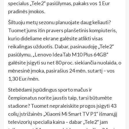
specialus „Tele2“ pasiūlymas, pakaks vos 1 Eur
pradinės įmokos.
Šiltuoju metų sezonu planuojate daug keliauti?
Tuomet jums itin pravers planšetinis kompiuteris,
kurio dideliame ekrane galėsite atlikti visas
reikalingas užduotis. Dabar, pasinaudoję „Tele2“
pasiūlymu, „Lenovo IdeaTab M10 Plus 64GB“
galėsite įsigyti su net 80 proc. siekiančia nuolaida, o
mėnesinė įmoka, pasirašius 24 mėn. sutartį – vos
1,30 Eur/mėn.
Stebėdami įspūdingus sporto mačus ir
čempionatus norite jaustis taip, tarsi būtumėte
stadione? Tuomet nepraleiskite progos įsigyti 43
colių įstrižainės „Xiaomi Mi Smart TV P1“ išmanųjį
televizorių specialia kaina – dabar „Tele2“ jam