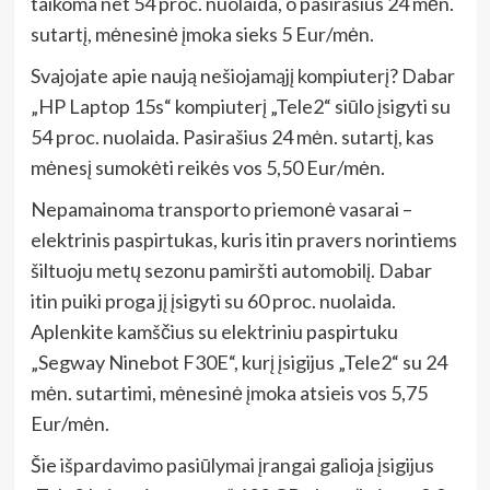
taikoma net 54 proc. nuolaida, o pasirašius 24 mėn.
sutartį, mėnesinė įmoka sieks 5 Eur/mėn.
Svajojate apie naują nešiojamąjį kompiuterį? Dabar
„HP Laptop 15s“ kompiuterį „Tele2“ siūlo įsigyti su
54 proc. nuolaida. Pasirašius 24 mėn. sutartį, kas
mėnesį sumokėti reikės vos 5,50 Eur/mėn.
Nepamainoma transporto priemonė vasarai –
elektrinis paspirtukas, kuris itin pravers norintiems
šiltuoju metų sezonu pamiršti automobilį. Dabar
itin puiki proga jį įsigyti su 60 proc. nuolaida.
Aplenkite kamščius su elektriniu paspirtuku
„Segway Ninebot F30E“, kurį įsigijus „Tele2“ su 24
mėn. sutartimi, mėnesinė įmoka atsieis vos 5,75
Eur/mėn.
Šie išpardavimo pasiūlymai įrangai galioja įsigijus