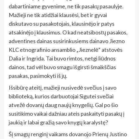
dabartiniame gyvenime, ne tik pasakų pasaulyje.
Mažieji ne tik atidžiai klausėsi, bet ir gyvai
diskutavo su pasakotojais, klausinėjo ir patys
atsakinėjo į klausimus. O kad neatsibostų pasakos,
adventines dainas susirinkusiems dainavo Jiezno
KLC etnografinio ansamblio „Jieznelė“ atstovės
Dalia ir Ingrida. Tai buvo rimtos, netgi liūdnos
dainos, tad vėl buvo smagu išgirsti šmaikščias
pasakas, pasimokyti iš jų.
Išsibūrę ateitį, mažieji nusivedė svečius į savo
biblioteką, kurios darbuotojai Sigutei svečiai
atvežė dovanų daug naujų knygelių. Gal po šio
susitikimo vaikai dažniau ateis paskaityti pasakų į
jaukią ir labai gražią savo knygų karalystę?
Šį smagų renginį vaikams dovanojo Prienų Justino