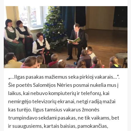
„…Ilgas pasakas mažiemus seka pirkioj vakarais…“.
Šie poetės Salomėjos Nėries posmai nukelia mus į
laikus, kai nebuvo kompiuterių ir telefonų, kai
nemirgėjo televizorių ekranai, netgi radiją mažai
kas turėjo. Ilgus tamsius vakarus žmonės
trumpindavo sekdami pasakas, ne tik vaikams, bet
ir suaugusiems, kartais baisias, pamokančias,