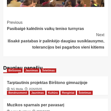
Post
Previous
Pasibaigė kalėdinis vaikų teniso turnyras
Navigation
Next
Išsakė pastabas ir palinkėjo daugiau susiklausymo,
tolerancijos bei pagarbos vieni kitiems
Daugiau panašių…
Birštonas
Jaunimas
Švietimas
Tarptautinis projektas Birštono gimnazijoje
NG Media
2026/05/05
Bendruomenė
Jaunimas
Kultūra
Renginiai
Švietimas
Muzikos sparnais per pavasarį