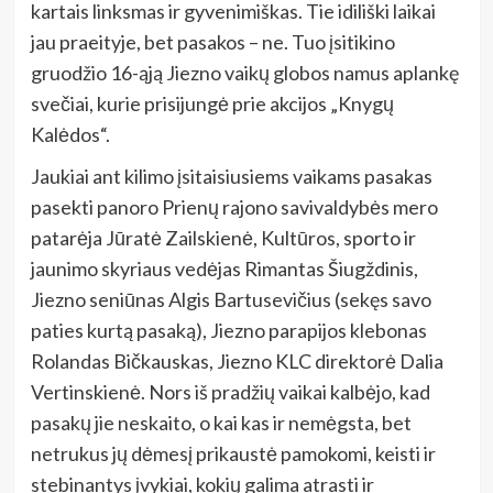
kartais linksmas ir gyvenimiškas. Tie idiliški laikai
jau praeityje, bet pasakos – ne. Tuo įsitikino
gruodžio 16-ąją Jiezno vaikų globos namus aplankę
svečiai, kurie prisijungė prie akcijos „Knygų
Kalėdos“.
Jaukiai ant kilimo įsitaisiusiems vaikams pasakas
pasekti panoro Prienų rajono savivaldybės mero
patarėja Jūratė Zailskienė, Kultūros, sporto ir
jaunimo skyriaus vedėjas Rimantas Šiugždinis,
Jiezno seniūnas Algis Bartusevičius (sekęs savo
paties kurtą pasaką), Jiezno parapijos klebonas
Rolandas Bičkauskas, Jiezno KLC direktorė Dalia
Vertinskienė. Nors iš pradžių vaikai kalbėjo, kad
pasakų jie neskaito, o kai kas ir nemėgsta, bet
netrukus jų dėmesį prikaustė pamokomi, keisti ir
stebinantys įvykiai, kokių galima atrasti ir