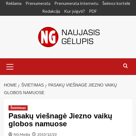
Skip
Reklama
Prenumerata
Prenumerata internetu
Šeimos kortelė
to
Redakcija
Kur įsigyti?
PDF
content
Primary
Menu
HOME
ŠVIETIMAS
PASAKŲ VIEŠNAGĖ JIEZNO VAIKŲ
GLOBOS NAMUOSE
Švietimas
Pasakų viešnagė Jiezno vaikų
globos namuose
NG Media
2015/12/23