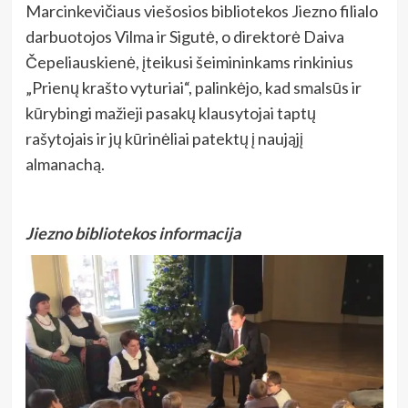
Marcinkevičiaus viešosios bibliotekos Jiezno filialo
darbuotojos Vilma ir Sigutė, o direktorė Daiva
Čepeliauskienė, įteikusi šeimininkams
rinkinius
„Prienų krašto vyturiai“, palinkėjo, kad smalsūs ir
kūrybingi mažieji pasakų klausytojai taptų
rašytojais ir jų kūrinėliai patektų į naująjį
almanachą.
Jiezno bibliotekos informacija