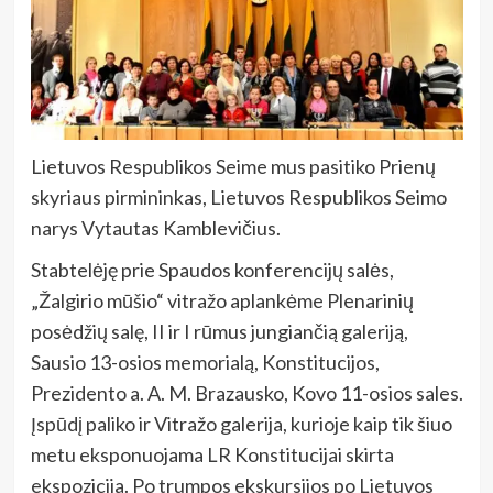
Lietuvos Respublikos Seime mus pasitiko Prienų
skyriaus pirmininkas, Lietuvos Respublikos Seimo
narys Vytautas Kamblevičius.
Stabtelėję prie Spaudos konferencijų salės,
„Žalgirio mūšio“ vitražo aplankėme Plenarinių
posėdžių salę, II ir I rūmus jungiančią galeriją,
Sausio 13-osios memorialą, Konstitucijos,
Prezidento a. A. M. Brazausko, Kovo 11-osios sales.
Įspūdį paliko ir Vitražo galerija, kurioje kaip tik šiuo
metu eksponuojama LR Konstitucijai skirta
ekspozicija. Po trumpos ekskursijos po Lietuvos