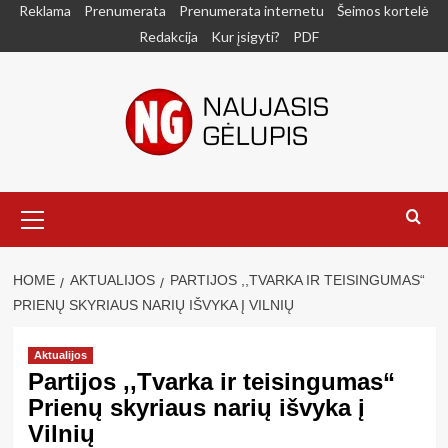
Skip
Reklama
Prenumerata
Prenumerata internetu
Šeimos kortelė
to
Redakcija
Kur įsigyti?
PDF
content
Primary
Menu
HOME
AKTUALIJOS
PARTIJOS ,,TVARKA IR TEISINGUMAS“
PRIENŲ SKYRIAUS NARIŲ IŠVYKA Į VILNIŲ
Aktualijos
Partijos ,,Tvarka ir teisingumas“
Prienų skyriaus narių išvyka į
Vilnių