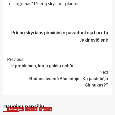
teisingumas“ Prienų skyriaus planus.
Prienų skyriaus pirmininko pavaduotoja Loreta
Jakinevičienė
Post
Previous
…ir problemos, kurių galėtų nebūti
Navigation
Next
Rudens šventė Ašmintoje „Ką pastebėjo
Girinukas?​”
Daugiau panašių…
Aktualijos
Prienai
Sportas