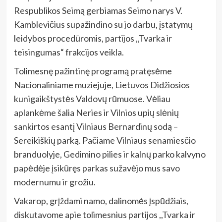
Respublikos Seimą gerbiamas Seimo narys V.
Kamblevičius supažindino su jo darbu, įstatymų
leidybos procedūromis, partijos ,,Tvarka ir
teisingumas“ frakcijos veikla.
Tolimesnę pažintinę programą pratęsėme
Nacionaliniame muziejuje, Lietuvos Didžiosios
kunigaikštystės Valdovų rūmuose. Vėliau
aplankėme šalia Neries ir Vilnios upių slėnių
sankirtos esantį Vilniaus Bernardinų sodą –
Sereikiškių parką. Pačiame Vilniaus senamiesčio
branduolyje, Gedimino pilies ir kalnų parko kalvyno
papėdėje įsikūręs parkas sužavėjo mus savo
modernumu ir grožiu.
Vakarop, grįždami namo, dalinomės įspūdžiais,
diskutavome apie tolimesnius partijos ,,Tvarka ir