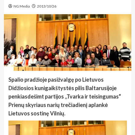
NG Media
2013/10/26
Spalio pradžioje pasižvalgę po Lietuvos
Didžiosios kunigaikštystės pilis Baltarusijoje
penkiasdešimt partijos ,,Tvarka ir teisingumas“
Prienų skyriaus narių trečiadienį aplankė
Lietuvos sostinę Vilnių.