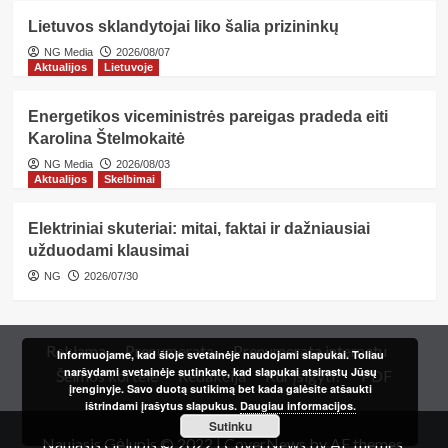
Lietuvos sklandytojai liko šalia prizininkų
NG Media
2026/08/07
Aktualijos
Lietuvoje
Energetikos viceministrės pareigas pradeda eiti
Karolina Štelmokaitė
NG Media
2026/08/03
Aktualijos
Skelbimai
Elektriniai skuteriai: mitai, faktai ir dažniausiai
užduodami klausimai
NG
2026/07/30
Reklama
Prenumerata
Prenumerata internetu
Informuojame, kad šioje svetainėje naudojami slapukai. Toliau
naršydami svetainėje sutinkate, kad slapukai atsirastų Jūsų
Šeimos kortelė
Redakcija
Kur įsigyti?
PDF
įrenginyje. Savo duotą sutikimą bet kada galėsite atšaukti
ištrindami įrašytus slapukus.
Daugiau informacijos.
Sutinku
Naujasis Gėlupis © 2022
|
CoverNews
by AF themes.