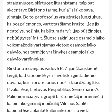
straipsniuose, skirtuose lituanistams, taip pat
akcentavo Birštono tarmę, kurią jis laikė sava,
gimtąja. Be to, profesorius yra užrašęs jungtukus,
kalbos priemones, vartotas šiame krašte: „jep jis
neatejys, nežinia, ką būtum dary“; „jap būt žinojęs,
nebūč gyręs“ ir t. t. Šiuose sakiniuose esamojo laiko
veiksmažodis vartojamas vietoje esamojo laiko
dalyvio, nes tarmėje yra išnykęs esamojo laiko
dalyvio vardininkas.
Birštono muziejaus vadovė R. Zajančkauskienė
teigė, kad ši popietė yra savotiška gimtadienio
dovana, kuria profesorius nuoširdžiai džiaugtųsi.
Išvakarėse, Lietuvos Respublikos Seimo nario A.
Palionio iniciatyva, grupė birštoniečių ir prieniečių
kalbininko giminių ir bičiulių Vilniaus Saulės
kapinaitėse aplankė kalbininko poilsio vietą.