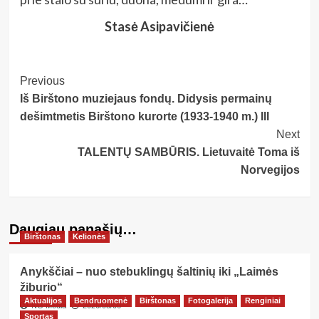
Stasė Asipavičienė
Post
Previous
Iš Birštono muziejaus fondų. Didysis permainų
Navigation
dešimtmetis Birštono kurorte (1933-1940 m.) III
Next
TALENTŲ SAMBŪRIS. Lietuvaitė Toma iš
Norvegijos
Daugiau panašių…
Birštonas
Kelionės
Anykščiai – nuo stebuklingų šaltinių iki „Laimės
žiburio“
Aktualijos
Bendruomenė
Birštonas
Fotogalerija
Renginiai
NG Media
2026/08/06
Sportas