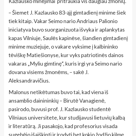
Kazlausko minėjimai pritraukia vis daugiau žmonių.
– Šiemet J. Kazlausko 83-ąjį gimtadienį minime šiek
tiek kitaip. Vakar Seimo nario Andriaus Palionio
iniciatyva buvo suorganizuota išvyka ir aplankytas
kapas Vilniuje, Saulės kapinėse, šiandien gimtadienį
minime muziejuje, o vakare vyksime į kalbininko
tėviškę Matiešionyse, kur vyks patriotinės dainos
vakaras „Myliu gimtinę“, kuris irgi yra Seimo nario
dovana visiems žmonėms, – sakė J.
Aleksandravičius.
Malonus netikėtumas buvo tai, kad viena iš
ansamblio dainininkių – Birutė Vanagienė,
pasirodo, buvusi prof. J. Kazlausko studentė
Vilniaus universitete, kur studijavusi lietuvių kalbą
ir literatūrą. Ji pasakojo, kad profesorius visada
sugebėjo išaiškinti ir įrodyti bet kokio žodžio kilmę