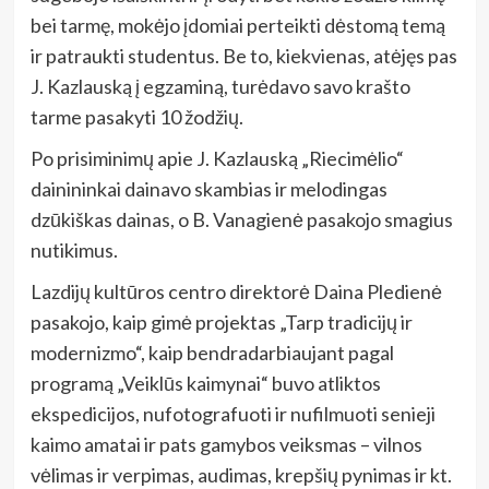
bei tarmę, mokėjo įdomiai perteikti dėstomą temą
ir patraukti studentus. Be to, kiekvienas, atėjęs pas
J. Kazlauską į egzaminą, turėdavo savo krašto
tarme pasakyti 10 žodžių.
Po prisiminimų apie J. Kazlauską „Riecimėlio“
dainininkai dainavo skambias ir melodingas
dzūkiškas dainas, o B. Vanagienė pasakojo smagius
nutikimus.
Lazdijų kultūros centro direktorė Daina Pledienė
pasakojo, kaip gimė projektas „Tarp tradicijų ir
modernizmo“, kaip bendradarbiaujant pagal
programą „Veiklūs kaimynai“ buvo atliktos
ekspedicijos, nufotografuoti ir nufilmuoti senieji
kaimo amatai ir pats gamybos veiksmas – vilnos
vėlimas ir verpimas, audimas, krepšių pynimas ir kt.