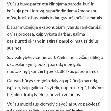
Vėliau buvo parengta kilnojama paroda, kuri ir
keliauja per Lietuvą, supažindindama žmones su
mūsų krašto buvusiais ir dar gyvuojančiais amatais.
Dabar muziejuje eksponuojami įvairūs rankdarbiai,
o visą procesą, kaip vyksta darbas, galima
pasižiūrėti ekrane ir išgirsti pasakojimą užsidėjus
ausines.
Savivaldybės vicemeras J. Aleksandravičius dėkojo
už apsilankymą, puikią parodą ir be galo
nuotaikingą koncertą bei dzūkiškus paporinimus.
Gausus būrys renginio dalyvių apžiūrėjo parodą,
išgirdo, kaip galima iš vytelių nupinti krepšį bulvėms
be jokių dratų (vielos), nuvelti veltinius.
Vėliau muziejaus kiemelyje svečiai buvo pakviesti
prie stalo su sūriu, duona, medumi ir gira…