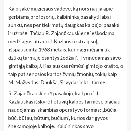
Kaip sakė muziejaus vadovė, ką nors nauja apie
gerbiamą profesorių, kalbininką pasakyti labai
sunku, nes per tiek metų daug kas kalbėjo, pasakė
ir užrašė. Tačiau R. Zajančkauskienė ieškodama
medžiagos atrado J. Kazlausko straipsnį,
išspausdintą 1968 metais, kur nagrinėjami tik
dzūkų tarmėje esantys žodžiai“. Tyrinėdamas savo
gimtąją kalbą J. Kazlauskas rėmėsi gimtojo krašto, o
taip pat senosios kartos žymių žmonių, tokių kaip
M. Mažvydas, Daukša, Sirvydas ir kt., tarme.
R. Zajančkauskienė pasakojo, kad prof. J.
Kazlauskas išskyrė lietuvių kalbos tarmėse plačiau
naudojamas, skambias operatyvo formas: „būčia,
būč, būtau, būtum, bučium“, kurios dar gyvos
šnekamojoje kalboje. Kalbininkas savo