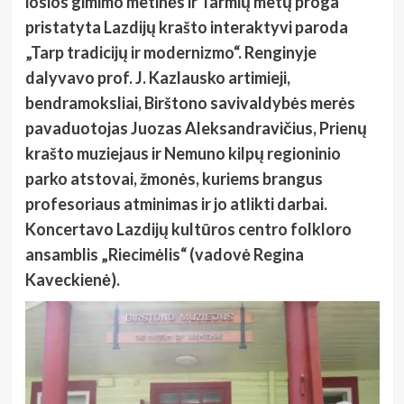
iosios gimimo metinės ir Tarmių metų proga
pristatyta Lazdijų krašto interaktyvi paroda
„Tarp tradicijų ir modernizmo“. Renginyje
dalyvavo prof. J. Kazlausko artimieji,
bendramoksliai, Birštono savivaldybės merės
pavaduotojas Juozas Aleksandravičius, Prienų
krašto muziejaus ir Nemuno kilpų regioninio
parko atstovai, žmonės, kuriems brangus
profesoriaus atminimas ir jo atlikti darbai.
Koncertavo Lazdijų kultūros centro folkloro
ansamblis „Riecimėlis“ (vadovė Regina
Kaveckienė).