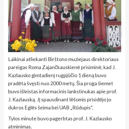
Laikinai atliekanti Birštono muziejaus direktoriaus
pareigas Roma Zajančkauskienė prisiminė, kad J.
Kazlausko gimtadienį rugpjūčio 1 dieną buvo
pradėta švęsti nuo 2000 metų. Šia proga šiemet
buvo išleistas informacinis lankstinukas apie prof.
J. Kazlauską. Jį spausdinant lėšomis prisidėjo jo
dukros Eglės šeima bei UAB „Rūdupis“.
Tylos minute buvo pagerbtas prof. J. Kazlausko
atminimas.