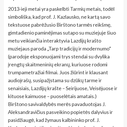
2013-ieji metai yra paskelbti Tarmių metais, todėl
simboliška, kad prof. J. Kazlausko, ne kartą savo
tekstuose pabrėžusio Birštono tarmės reikšmę,
gimtadienio paminėjimas sutapo su muziejuje šiuo
metu veikiančia interaktyvia Lazdijų krašto
muziejaus paroda „Tarp tradicijų ir modernumo“
(parodoje eksponuojami trys stendai su dvylika
įrengtų skaitmeninių ekranų, kuriuose rodomi
trumpametražiai filmai. Juos žiūrint ir klausant
audioįrašų, susipažįstama su dzūkų tarme ir
senaisiais, Lazdijų krašte – Seirijuose, Veisėjuose ir
kituose kaimuose – puoselėtais amatais.)
Birštono savivaldybės merės pavaduotojas J.
Aleksandravičius pasveikino popietės dalyvius ir
pasidžiaugė, kad žymaus kalbininko prof. J.