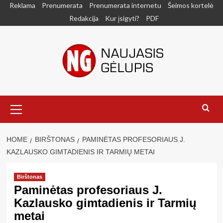
Skip
Reklama
Prenumerata
Prenumerata internetu
Šeimos kortelė
to
Redakcija
Kur įsigyti?
PDF
content
Primary
Menu
HOME
BIRŠTONAS
PAMINĖTAS PROFESORIAUS J.
KAZLAUSKO GIMTADIENIS IR TARMIŲ METAI
Birštonas
Paminėtas profesoriaus J.
Kazlausko gimtadienis ir Tarmių
metai