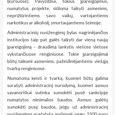
(kursuose). Pavyzdžiui, tokius įpareigojimus,
numatytus projekte, siūloma taikyti asmenims,
neprižiūrintiems savo vaikų, vartojantiems
narkotikus ar alkoholį, smurtaujantiems šeimoje.
Administracinių nusižengimų bylas nagrinėjančios
institucijos taip pat galės taikyti dar vieną naują
įpareigojimą – draudimą lankytis viešose vietose
vykstančiuose renginiuose. Tokie įpareigojimai
būtų taikomi asmenims, pažeidinėjantiems viešąją
tvarką renginiuose.
Numatoma keisti ir tvarką, kuomet būtų galima
surašyti administracinį nurodymą, kuomet asmuo
savanoriškai sutinka sumokėti pusė sankcijoje
numatytos minimalios baudos. Asmuo galėtų
sumokėti pusę baudos, jeigu už administracinį
nusižengimą nustatyta mažesnė negu 1500 eurų