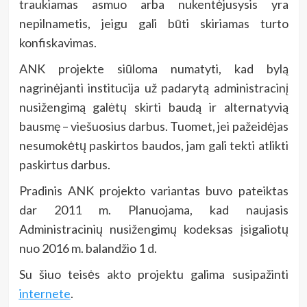
traukiamas asmuo arba nukentėjusysis yra
nepilnametis, jeigu gali būti skiriamas turto
konfiskavimas.
ANK projekte siūloma numatyti, kad bylą
nagrinėjanti institucija už padarytą administracinį
nusižengimą galėtų skirti baudą ir alternatyvią
bausmę – viešuosius darbus. Tuomet, jei pažeidėjas
nesumokėtų paskirtos baudos, jam gali tekti atlikti
paskirtus darbus.
Pradinis ANK projekto variantas buvo pateiktas
dar 2011 m. Planuojama, kad naujasis
Administracinių nusižengimų kodeksas įsigaliotų
nuo 2016 m. balandžio 1 d.
Su šiuo teisės akto projektu galima susipažinti
internete
.