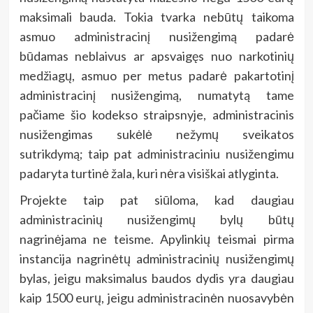
maksimali bauda. Tokia tvarka nebūtų taikoma
asmuo administracinį nusižengimą padarė
būdamas neblaivus ar apsvaigęs nuo narkotinių
medžiagų, asmuo per metus padarė pakartotinį
administracinį nusižengimą, numatytą tame
pačiame šio kodekso straipsnyje, administracinis
nusižengimas sukėlė nežymų sveikatos
sutrikdymą; taip pat administraciniu nusižengimu
padaryta turtinė žala, kuri nėra visiškai atlyginta.
Projekte taip pat siūloma, kad daugiau
administracinių nusižengimų bylų būtų
nagrinėjama ne teisme. Apylinkių teismai pirma
instancija nagrinėtų administracinių nusižengimų
bylas, jeigu maksimalus baudos dydis yra daugiau
kaip 1500 eurų, jeigu administracinėn nuosavybėn