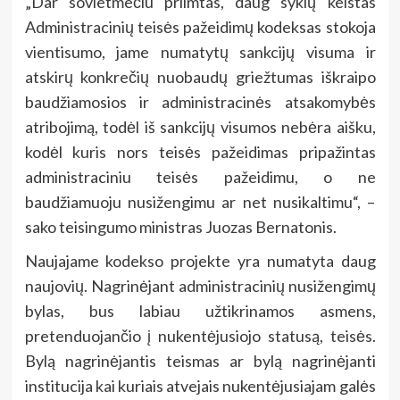
„Dar sovietmečiu priimtas, daug sykių keistas
Administracinių teisės pažeidimų kodeksas stokoja
vientisumo, jame numatytų sankcijų visuma ir
atskirų konkrečių nuobaudų griežtumas iškraipo
baudžiamosios ir administracinės atsakomybės
atribojimą, todėl iš sankcijų visumos nebėra aišku,
kodėl kuris nors teisės pažeidimas pripažintas
administraciniu teisės pažeidimu, o ne
baudžiamuoju nusižengimu ar net nusikaltimu“, –
sako teisingumo ministras Juozas Bernatonis.
Naujajame kodekso projekte yra numatyta daug
naujovių. Nagrinėjant administracinių nusižengimų
bylas, bus labiau užtikrinamos asmens,
pretenduojančio į nukentėjusiojo statusą, teisės.
Bylą nagrinėjantis teismas ar bylą nagrinėjanti
institucija kai kuriais atvejais nukentėjusiajam galės