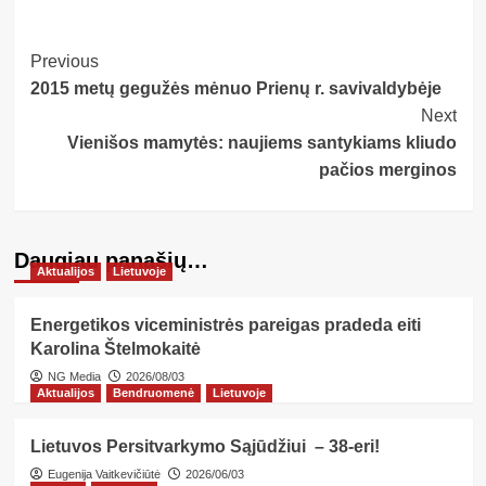
Post
Previous
2015 metų gegužės mėnuo Prienų r. savivaldybėje
Navigation
Next
Vienišos mamytės: naujiems santykiams kliudo
pačios merginos
Daugiau panašių…
Aktualijos
Lietuvoje
Energetikos viceministrės pareigas pradeda eiti
Karolina Štelmokaitė
NG Media
2026/08/03
Aktualijos
Bendruomenė
Lietuvoje
Lietuvos Persitvarkymo Sąjūdžiui – 38-eri!
Eugenija Vaitkevičiūtė
2026/06/03