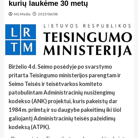
kurių laukėme 30 metų
NG Media
2015/06/08
Birželio 4 d. Seimo posėdyje po svarstymo
pritarta Teisingumo ministerijos parengtam ir
Seimo Teisės ir teisėtvarkos komiteto
patobulintam Administracinių nusižengimų
kodekso (ANK) projektui, kuris pakeistų dar
1984 m. priimtą ir su daugybe pakeitimų iki šiol
galiojantį Administracinių teisės pažeidimų
kodeksą (ATPK).