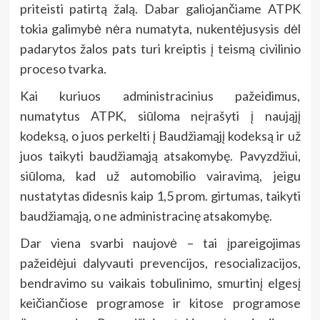
priteisti patirtą žalą. Dabar galiojančiame ATPK
tokia galimybė nėra numatyta, nukentėjusysis dėl
padarytos žalos pats turi kreiptis į teismą civilinio
proceso tvarka.
Kai kuriuos administracinius pažeidimus,
numatytus ATPK, siūloma neįrašyti į naująjį
kodeksą, o juos perkelti į Baudžiamąjį kodeksą ir už
juos taikyti baudžiamąją atsakomybę. Pavyzdžiui,
siūloma, kad už automobilio vairavimą, jeigu
nustatytas didesnis kaip 1,5 prom. girtumas, taikyti
baudžiamąją, o ne administracinę atsakomybę.
Dar viena svarbi naujovė – tai įpareigojimas
pažeidėjui dalyvauti prevencijos, resocializacijos,
bendravimo su vaikais tobulinimo, smurtinį elgesį
keičiančiose programose ir kitose programose