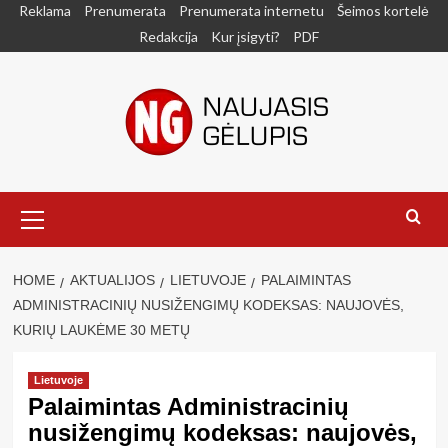
Skip
Reklama
Prenumerata
Prenumerata internetu
Šeimos kortelė
to
Redakcija
Kur įsigyti?
PDF
content
Primary
Menu
HOME
AKTUALIJOS
LIETUVOJE
PALAIMINTAS
ADMINISTRACINIŲ NUSIŽENGIMŲ KODEKSAS: NAUJOVĖS,
KURIŲ LAUKĖME 30 METŲ
Lietuvoje
Palaimintas Administracinių
nusižengimų kodeksas: naujovės,