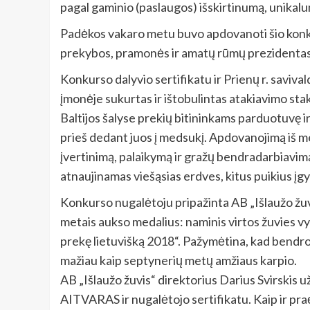
pagal gaminio (paslaugos) išskirtinumą, unika
Padėkos vakaro metu buvo apdovanoti šio konkur
prekybos, pramonės ir amatų rūmų prezidentas
Konkurso dalyvio sertifikatu ir Prienų r. sav
įmonėje sukurtas ir ištobulintas atakiavimo sta
Baltijos šalyse prekių bitininkams parduotuvę 
prieš dedant juos į medsukį. Apdovanojimą iš m
įvertinimą, palaikymą ir gražų bendradarbiavimą.
atnaujinamas viešąsias erdves, kitus puikius į
Konkurso nugalėtoju pripažinta AB „Išlaužo žuvis
metais aukso medalius: naminis virtos žuvies vyn
prekę lietuvišką 2018“. Pažymėtina, kad bendrovė
mažiau kaip septynerių metų amžiaus karpio.
AB „Išlaužo žuvis“ direktorius Darius Svirskis u
AITVARAS ir nugalėtojo sertifikatu. Kaip ir pra