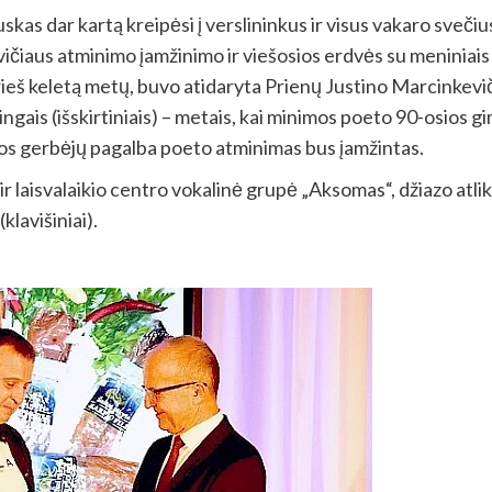
skas dar kartą kreipėsi į verslininkus ir visus vakaro svečiu
ičiaus atminimo įamžinimo ir viešosios erdvės su meniniais
eš keletą metų, buvo atidaryta Prienų Justino Marcinkevičia
tingais (išskirtiniais) – metais, kai minimos poeto 90-osios 
bos gerbėjų pagalba poeto atminimas bus įamžintas.
r laisvalaikio centro vokalinė grupė „Aksomas“, džiazo atli
lavišiniai).