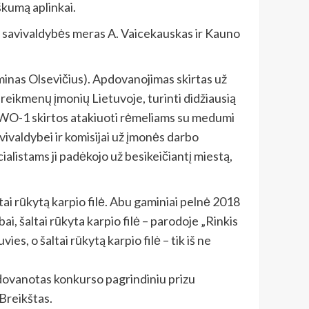
škumą aplinkai.
. savivaldybės meras A. Vaicekauskas ir Kauno
inas Olsevičius). Apdovanojimas skirtas už
reikmenų įmonių Lietuvoje, turinti didžiausią
 AWO-1 skirtos atakiuoti rėmeliams su medumi
ivaldybei ir komisijai už įmonės darbo
alistams ji padėkojo už besikeičiantį miestą,
tai rūkytą karpio filė. Abu gaminiai pelnė 2018
i, šaltai rūkyta karpio filė – parodoje „Rinkis
s, o šaltai rūkytą karpio filė – tik iš ne
 apdovanotas konkurso pagrindiniu prizu
 Breikštas.