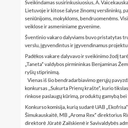
Sveikindamas susirinkusiuosius, A. Vaicekauskas
Lietuvoje ir kitose šalyse žinomų verslininkų, p
seniūnijoms, mokykloms, bendruomenėms. Visie
veiklose ir asmeniniame gyvenime.
Šventinio vakaro dalyviams buvo pristatytas t
verslu, įgyvendintus ir įgyvendinamus projekt
Padėkos vakare dalyvavo ir sveikinimo žodį t
„Taneta“ valdybos pirmininkas Benjaminas Žemait
ryšių stiprinimą.
Vienas iš šio bendradarbiavimo gerųjų pavyzdž
konkursas ,,Sukurta Prienų krašte“, kurio tikslas
rinkose paslaugų kūrimą, produktų gamybą bei va
Konkurso komisija, kurią sudarė UAB „Ekofrisa“
Šimukauskaitė, MB „Aroma Rex“ direktorius Rim
direktorė Jūratė Zailskienė ir Savivaldybės adm