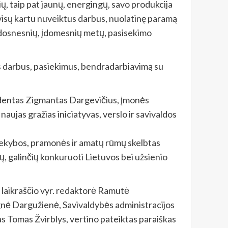
ų, taip pat jaunų, energingų, savo produkcija
i visų kartu nuveiktus darbus, nuolatinę paramą
dosnesnių, įdomesnių metų, pasisekimo
s darbus, pasiekimus, bendradarbiavimą su
identas Zigmantas Dargevičius, įmonės
ujas gražias iniciatyvas, verslo ir savivaldos
prekybos, pramonės ir amatų rūmų skelbtas
nių, galinčių konkuruoti Lietuvos bei užsienio
 laikraščio vyr. redaktorė Ramutė
gnė Dargužienė, Savivaldybės administracijos
as Tomas Žvirblys, vertino pateiktas paraiškas