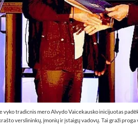
tre vyko tradicnis mero Alvydo Vaicekausko inicijuotas padėk
što verslininkų, įmonių ir įstaigų vadovų. Tai graži proga