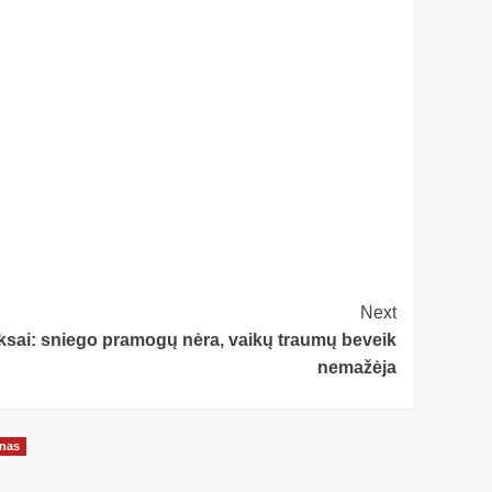
Next
ksai: sniego pramogų nėra, vaikų traumų beveik
nemažėja
onas