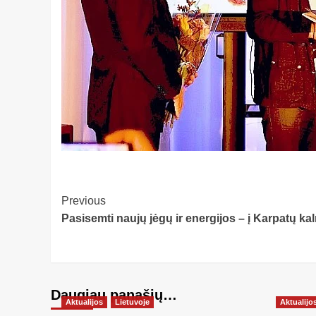
Post
Previous
Pasisemti naujų jėgų ir energijos – į Karpatų ka
Navigation
Daugiau panašių…
Aktualijos
Lietuvoje
Aktualijo