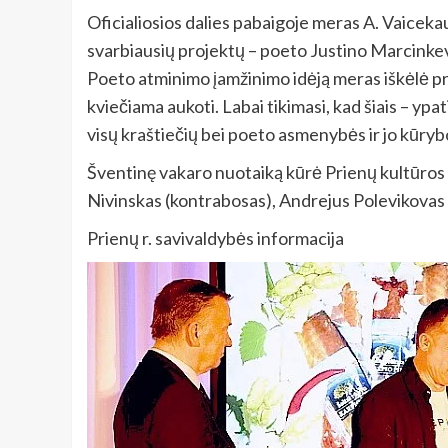
Oficialiosios dalies pabaigoje meras A. Vaicekau
svarbiausių projektų – poeto Justino Marcinkev
Poeto atminimo įamžinimo idėją meras iškėlė pri
kviečiama aukoti. Labai tikimasi, kad šiais – ypa
visų kraštiečių bei poeto asmenybės ir jo kūry
Šventinę vakaro nuotaiką kūrė Prienų kultūros i
Nivinskas (kontrabosas), Andrejus Polevikovas (k
Prienų r. savivaldybės informacija