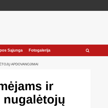
pos Sąjunga
Fotogalerija
ĖTOJŲ APDOVANOJIMAI
mėjams ir
 nugalėtojų