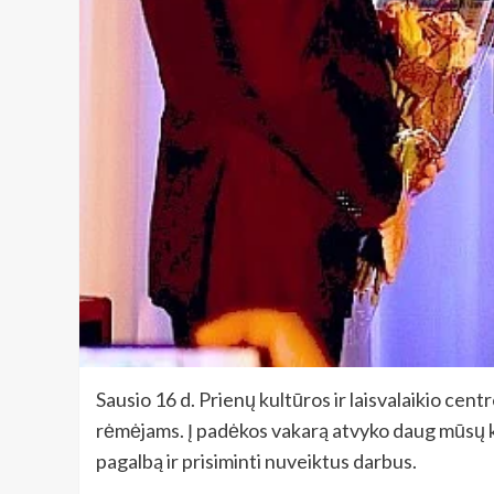
Sausio 16 d. Prienų kultūros ir laisvalaikio cen
rėmėjams. Į padėkos vakarą atvyko daug mūsų kra
pagalbą ir prisiminti nuveiktus darbus.