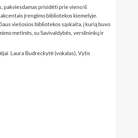
s, pakviesdamas prisidėti prie vieno iš
 akcentais įrengimo bibliotekos kiemelyje.
us viešosios bibliotekos sąskaita, į kurią buvo
gimimo metinės, su Savivaldybės, verslininkų ir
kėjai Laura Budreckytė (vokalas), Vytis