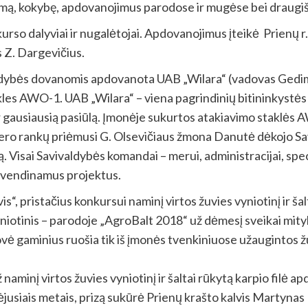
lumą, kokybę, apdovanojimus parodose ir mugėse bei draugi
so dalyviai ir nugalėtojai. Apdovanojimus įteikė Prienų r
 Z. Dargevičius.
ivaldybės dovanomis apdovanota UAB „Wilara“ (vadovas Gedim
kles AWO-1. UAB „Wilara“ – viena pagrindinių bitininkystės 
ir gausiausią pasiūlą. Įmonėje sukurtos atakiavimo staklės
ero rankų priėmusi G. Olsevičiaus žmona Danutė dėkojo Sav
 Visai Savivaldybės komandai – merui, administracijai, speci
gyvendinamus projektus.
“, pristačius konkursui naminį virtos žuvies vyniotinį ir šal
iotinis – parodoje „AgroBalt 2018“ už dėmesį sveikai mityba
 gaminius ruošia tik iš įmonės tvenkiniuose užaugintos žuvie
ž naminį virtos žuvies vyniotinį ir šaltai rūkytą karpio filė
ėjusiais metais, prizą sukūrė Prienų krašto kalvis Martynas