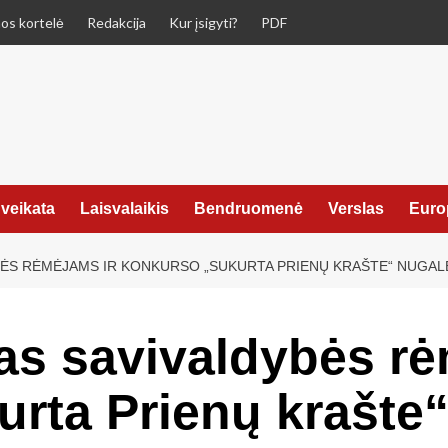
os kortelė
Redakcija
Kur įsigyti?
PDF
veikata
Laisvalaikis
Bendruomenė
Verslas
Euro
BĖS RĖMĖJAMS IR KONKURSO „SUKURTA PRIENŲ KRAŠTE“ NUGAL
s savivaldybės rė
rta Prienų krašte“