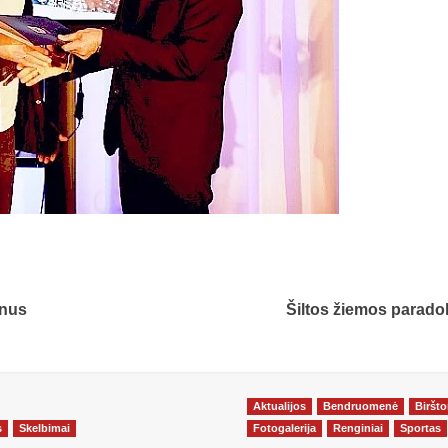
lnus
Šiltos žiemos parado
Aktualijos
Bendruomenė
Biršt
s
Skelbimai
Fotogalerija
Renginiai
Sportas