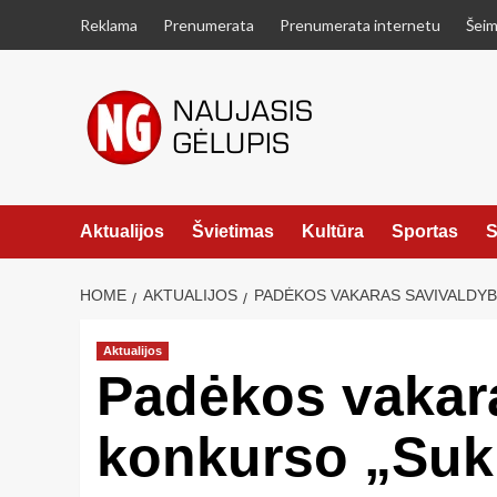
Skip
Reklama
Prenumerata
Prenumerata internetu
Šeim
to
content
Aktualijos
Švietimas
Kultūra
Sportas
S
HOME
AKTUALIJOS
PADĖKOS VAKARAS SAVIVALDY
Aktualijos
Padėkos vakara
konkurso „Suku