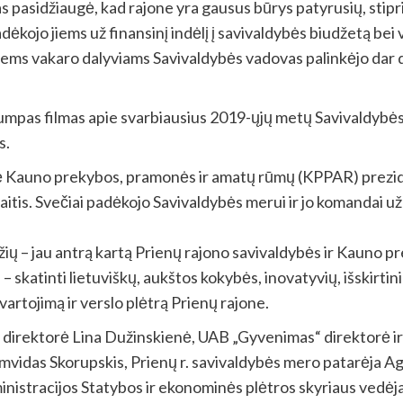
 pasidžiaugė, kad rajone yra gausus būrys patyrusių, stipri
adėkojo jiems už finansinį indėlį į savivaldybės biudžetą be
ms vakaro dalyviams Savivaldybės vadovas palinkėjo dar 
rumpas filmas apie svarbiausius 2019-ųjų metų Savivaldybė
us.
arė Kauno prekybos, pramonės ir amatų rūmų (KPPAR) prez
is. Svečiai padėkojo Savivaldybės merui ir jo komandai už na
ių – jau antrą kartą Prienų rajono savivaldybės ir Kauno 
 – skatinti lietuviškų, aukštos kokybės, inovatyvių, išskirti
rtojimą ir verslo plėtrą Prienų rajone.
 direktorė Lina Dužinskienė, UAB „Gyvenimas“ direktorė ir
vidas Skorupskis, Prienų r. savivaldybės mero patarėja A
inistracijos Statybos ir ekonominės plėtros skyriaus vedėj