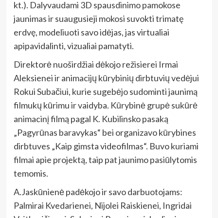
kt.). Dalyvaudami
3D spausdinimo pamokose
jaunimas ir suaugusieji mokosi suvokti trimatę
erdvę,
modeliuoti savo idėjas, jas virtualiai
apipavidalinti, vizualiai pamatyti.
Direktorė nuoširdžiai dėkojo režisierei Irmai
Aleksienei ir animacijų kūrybinių dirbtuvių vedėjui
Rokui Subačiui, kurie sugebėjo sudominti jaunimą
filmukų kūrimu ir vaidyba. Kūrybinė grupė sukūrė
animacinį filmą pagal K. Kubilinsko pasaką
„Pagyrūnas baravykas“ bei organizavo kūrybines
dirbtuves „Kaip gimsta videofilmas“. Buvo kuriami
filmai apie projektą, taip pat jaunimo pasiūlytomis
temomis.
A.Jaskūnienė padėkojo ir savo darbuotojams:
Palmirai Kvedarienei, Nijolei Raiskienei, Ingridai