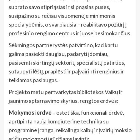
suprato savo stipriąsias ir silpnąsias puses,
susipažino su rečiau visuomenėje minimomis
specialybėmis, o svarbiausia – reabilitavo požiūrį į
profesinio rengimo centrus ir juose besimokančius.
Sėkmingos partnerystės patvirtino, kad kartu
galima pasiekti daugiau, padaryti įdomiau,
pasisemti skirtingų sektorių specialistų patirties,
sutaupyti lėšų, praplėsti ir paįvairinti renginius ir
teikiamas paslaugas.
Projekto metu pertvarkytas bibliotekos Vaikų ir
jaunimo aptarnavimo skyrius, rengtos erdvės:
Mokymosi erdvė
– estetiška, funkcionali erdvė,
aprūpinta nauja kompiuterine technika su
programine įranga, reikalinga kalbų ir įvairių mokslo
sričių mokymosi įgūdžiams lavinti;