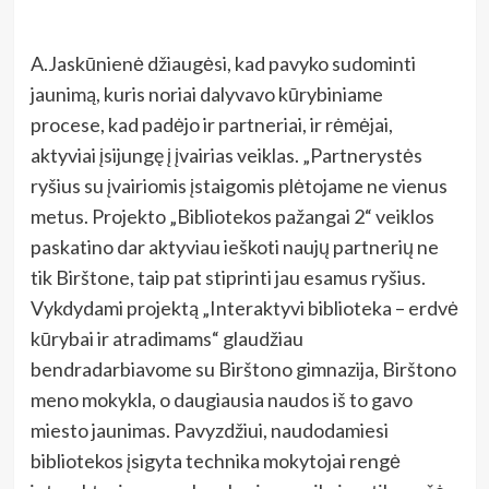
A.Jaskūnienė džiaugėsi, kad pavyko sudominti
jaunimą, kuris noriai dalyvavo kūrybiniame
procese, kad padėjo ir partneriai, ir rėmėjai,
aktyviai įsijungę į įvairias veiklas. „Partnerystės
ryšius su įvairiomis įstaigomis plėtojame ne vienus
metus. Projekto „Bibliotekos pažangai 2“ veiklos
paskatino dar aktyviau ieškoti naujų partnerių ne
tik Birštone, taip pat stiprinti jau esamus ryšius.
Vykdydami projektą
„Interaktyvi biblioteka – erdvė
kūrybai ir atradimams“
glaudžiau
bendradarbiavome su Birštono gimnazija, Birštono
meno mokykla, o
daugiausia naudos iš to gavo
miesto jaunimas. Pavyzdžiui, naudodamiesi
bibliotekos įsigyta technika mokytojai rengė