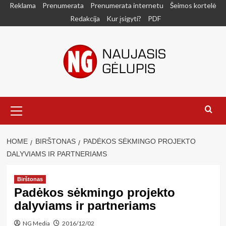
Skip
Reklama
Prenumerata
Prenumerata internetu
Šeimos kortelė
to
Redakcija
Kur įsigyti?
PDF
content
Primary
Menu
HOME
BIRŠTONAS
PADĖKOS SĖKMINGO PROJEKTO
DALYVIAMS IR PARTNERIAMS
Birštonas
Padėkos sėkmingo projekto
dalyviams ir partneriams
NG Media
2016/12/02