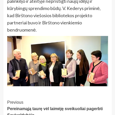
palinkėjo ir ateityje nepristigti naujų idėjų ir
kūrybingų sprendimo būdų. V. Kederys priminė,
kad Birštono viešosios bibliotekos projekto
partneriai buvo ir Birštono vienkiemio
bendruomenė.
Post
Previous
Pereinamąją taurę vėl laimėję sveikuoliai pagerbti
Navigation