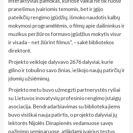
interaktyvias pamokas, kuriose vaikai ne tik ruošė
pranešimus įvairiomis temomis, bet ir įgijo
pateikčių rengimo įgūdžių, išmoko naudotis kalbų
mokymosi programėlėmis, o
filmų apie dailininkus ir
muzikus peržiūros formavo įgūdžius mokytis visur
ir visada – net žiūrint filmus“, – sakė bibliotekos
direktorė.
Projekto veikloje dalyvavo 2676 dalyviai, kurie
gilino ir tobulino savo žinias, ieškojo naujų patirčių ir
įdomių užsiėmimų.
Projekto metu buvo užmegzti partnerystės ryšiai
su Lietuvos inovatyvių profesinio rengimo įstaigų
asociacija. Bendradarbiavimas su biblioteka jiems
buvo visiškai nauja patirtis, o projekto dalyviai jų
lektorės Nijolės Dinapienės vedamuose savęs
pažinimo seminaruose, atlikdami įvairius testus,