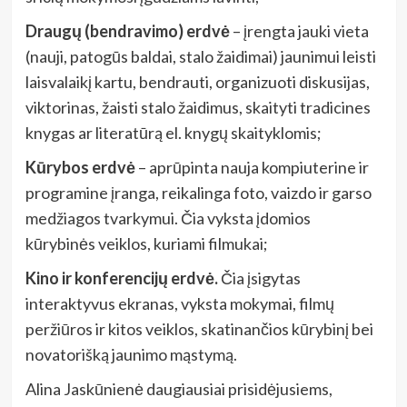
Draugų (bendravimo) erdvė
– įrengta jauki vieta
(nauji, patogūs baldai, stalo žaidimai) jaunimui leisti
laisvalaikį kartu, bendrauti, organizuoti diskusijas,
viktorinas, žaisti stalo žaidimus, skaityti tradicines
knygas ar literatūrą el. knygų skaityklomis;
Kūrybos erdvė
– aprūpinta nauja kompiuterine ir
programine įranga, reikalinga foto, vaizdo ir garso
medžiagos tvarkymui. Čia vyksta įdomios
kūrybinės veiklos, kuriami filmukai;
Kino ir konferencijų erdvė.
Čia įsigytas
interaktyvus ekranas, vyksta mokymai, filmų
peržiūros ir kitos veiklos, skatinančios kūrybinį bei
novatorišką jaunimo mąstymą.
Alina Jaskūnienė
daugiausiai prisidėjusiems,