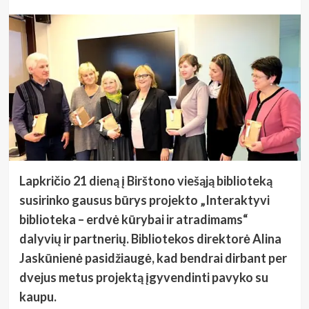
Lapkričio 21 dieną į Birštono viešąją biblioteką
susirinko gausus būrys projekto „Interaktyvi
biblioteka – erdvė kūrybai ir atradimams“
dalyvių ir partnerių. Bibliotekos direktorė Alina
Jaskūnienė pasidžiaugė, kad bendrai dirbant per
dvejus metus projektą įgyvendinti pavyko su
kaupu.