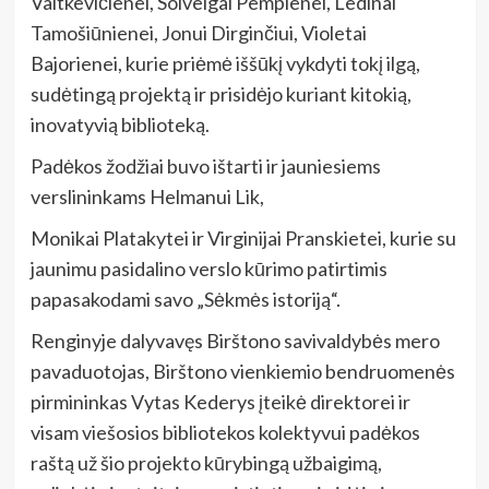
Vaitkevičienei, Solveigai Pempienei, Ledinai
Tamošiūnienei, Jonui Dirginčiui, Violetai
Bajorienei, kurie priėmė iššūkį vykdyti tokį ilgą,
sudėtingą projektą ir prisidėjo kuriant kitokią,
inovatyvią biblioteką.
Padėkos žodžiai buvo ištarti ir jauniesiems
verslininkams Helmanui Lik,
Monikai Platakytei ir Virginijai Pranskietei, kurie su
jaunimu pasidalino verslo kūrimo patirtimis
papasakodami savo „Sėkmės istoriją“.
Renginyje dalyvavęs Birštono savivaldybės mero
pavaduotojas, Birštono vienkiemio bendruomenės
pirmininkas Vytas Kederys įteikė direktorei ir
visam viešosios bibliotekos kolektyvui padėkos
raštą už šio projekto kūrybingą užbaigimą,