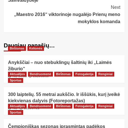
Savivaldybėje
Next
„Maestro 2016“ viktorinoje nugalėjo Prienų meno
mokyklos komanda
Daugiau panašių…
Birštonas
Kelionės
Anykščiai – nuo stebuklingų šaltinių iki „Laimės
žiburio“
Aktualijos
Bendruomenė
Birštonas
Fotogalerija
Renginiai
NG Media
2026/08/06
Sportas
300 laiptelių. 55 metrai aukščio. Ir iššūkis, kurį įveikė
kiekvienas dalyvis (Fotoreportažas)
Aktualijos
Bendruomenė
Birštonas
Fotogalerija
Renginiai
NG
2026/07/21
Sportas
Čempioniškas sezonas įprasmintas padėkos