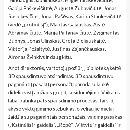
Gabija Paškevičiūtė, Augustė Zubavičiūtė, Jonas
Rasiukevičius, Jonas Pačėsas, Karina Stankevičiūtė
(vedė „protmūšį“), Mantas Gajauskas, Aistė
Abramavičiūtė, Marija Paltanavičiūtė, Žygimantas
Bubnys, Jonas Ulinskas, Greta Bieliauskaitė,
Viktorija Požaitytė, Justinas Zajančkauskas,
Aironas Žvinklys ir daug kitų.
Anot direktorės,
vartotojų požiūrį į biblioteką keitė
3D spausdintuvo atsiradimas. 3D spausdintuvu
pagamintų pasakų personažų paroda sulaukė
didelio visų amžiaus grupių susidomėjimo. Vaikams
labai patinka pats spausdinimo procesas, tarsi jų
akyse vyktų gimimo stebuklas, o vėliau jie mielai
žaidžia su pagamintais personažais, vaidina pasakas
(„Katinėlis ir gaidelis“, „Ropė“, „Vištytė ir gaidelis“ ir