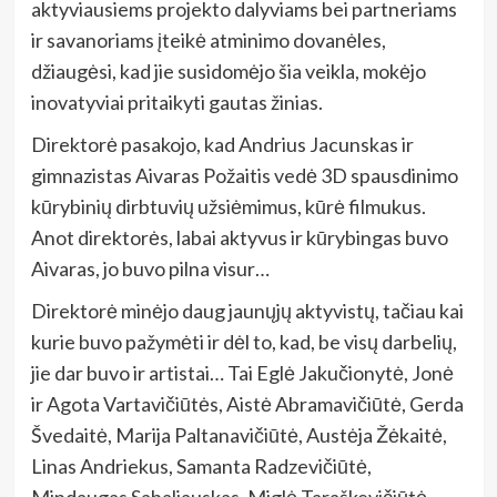
aktyviausiems projekto dalyviams bei partneriams
ir savanoriams įteikė atminimo dovanėles,
džiaugėsi, kad jie susidomėjo šia veikla, mokėjo
inovatyviai pritaikyti gautas žinias.
Direktorė pasakojo, kad Andrius Jacunskas ir
gimnazistas Aivaras Požaitis vedė 3D spausdinimo
kūrybinių dirbtuvių užsiėmimus, kūrė filmukus.
Anot direktorės, labai aktyvus ir kūrybingas buvo
Aivaras, jo buvo pilna visur…
Direktorė minėjo daug jaunųjų aktyvistų, tačiau kai
kurie buvo pažymėti ir dėl to, kad, be visų darbelių,
jie dar buvo ir artistai… Tai Eglė Jakučionytė, Jonė
ir Agota Vartavičiūtės, Aistė Abramavičiūtė, Gerda
Švedaitė, Marija Paltanavičiūtė, Austėja Žėkaitė,
Linas Andriekus, Samanta Radzevičiūtė,
Mindaugas Sabaliauskas, Miglė Taraškevičiūtė,