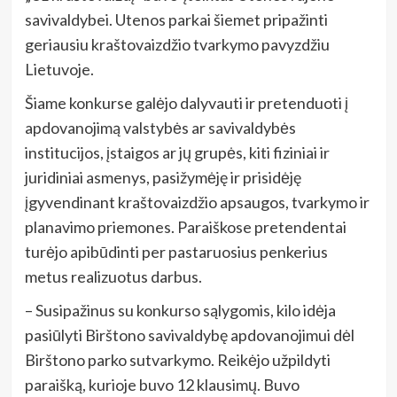
savivaldybei. Utenos parkai šiemet pripažinti
geriausiu kraštovaizdžio tvarkymo pavyzdžiu
Lietuvoje.
Šiame konkurse galėjo dalyvauti ir pretenduoti į
apdovanojimą valstybės ar savivaldybės
institucijos, įstaigos ar jų grupės, kiti fiziniai ir
juridiniai asmenys, pasižymėję ir prisidėję
įgyvendinant kraštovaizdžio apsaugos, tvarkymo ir
planavimo priemones. Paraiškose pretendentai
turėjo apibūdinti per pastaruosius penkerius
metus realizuotus darbus.
– Susipažinus su konkurso sąlygomis, kilo idėja
pasiūlyti Birštono savivaldybę apdovanojimui dėl
Birštono parko sutvarkymo. Reikėjo užpildyti
paraišką, kurioje buvo 12 klausimų. Buvo