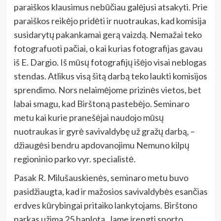
paraiškos klausimus nebūčiau galėjusi atsakyti. Prie
paraiškos reikėjo pridėti ir nuotraukas, kad komisija
susidarytų pakankamai gerą vaizdą. Nemažai teko
fotografuoti pačiai, o kai kurias fotografijas gavau
iš E. Dargio. Iš mūsų fotografijų išėjo visai neblogas
stendas. Atlikus visą šitą darbą teko laukti komisijos
sprendimo. Nors nelaimėjome prizinės vietos, bet
labai smagu, kad Birštoną pastebėjo. Seminaro
metu kai kurie pranešėjai naudojo mūsų
nuotraukas ir gyrė savivaldybę už gražų darbą, –
džiaugėsi bendru apdovanojimu Nemuno kilpų
regioninio parko vyr. specialistė.
Pasak R. Milušauskienės, seminaro metu buvo
pasidžiaugta, kad ir mažosios savivaldybės esančias
erdves kūrybingai pritaiko lankytojams. Birštono
parkas užima 25 haplotą. Jame įrengti sporto,