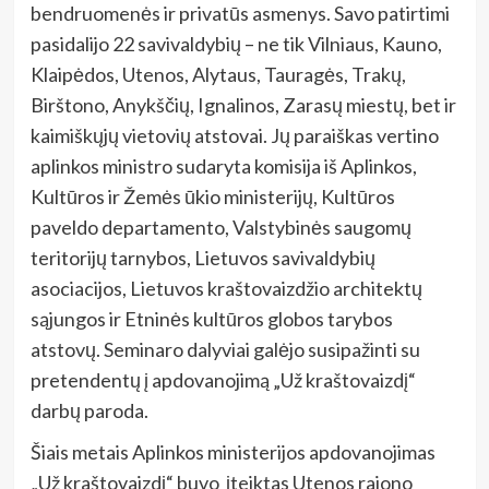
bendruomenės ir privatūs asmenys. Savo patirtimi
pasidalijo 22 savivaldybių – ne tik Vilniaus, Kauno,
Klaipėdos, Utenos, Alytaus, Tauragės, Trakų,
Birštono, Anykščių, Ignalinos, Zarasų miestų, bet ir
kaimiškųjų vietovių atstovai. Jų paraiškas vertino
aplinkos ministro sudaryta komisija iš Aplinkos,
Kultūros ir Žemės ūkio ministerijų, Kultūros
paveldo departamento, Valstybinės saugomų
teritorijų tarnybos, Lietuvos savivaldybių
asociacijos, Lietuvos kraštovaizdžio architektų
sąjungos ir Etninės kultūros globos tarybos
atstovų. Seminaro dalyviai galėjo susipažinti su
pretendentų į apdovanojimą „Už kraštovaizdį“
darbų paroda.
Šiais metais Aplinkos ministerijos apdovanojimas
„Už kraštovaizdį“ buvo įteiktas Utenos rajono