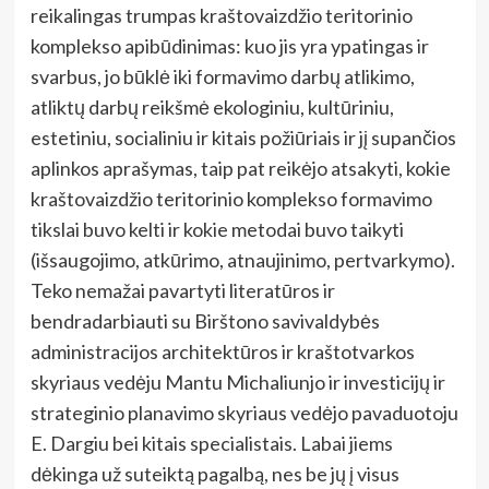
reikalingas trumpas kraštovaizdžio teritorinio
komplekso apibūdinimas: kuo jis yra ypatingas ir
svarbus, jo būklė iki formavimo darbų atlikimo,
atliktų darbų reikšmė ekologiniu, kultūriniu,
estetiniu, socialiniu ir kitais požiūriais ir jį supančios
aplinkos aprašymas, taip pat reikėjo atsakyti, kokie
kraštovaizdžio teritorinio komplekso formavimo
tikslai buvo kelti ir kokie metodai buvo taikyti
(išsaugojimo, atkūrimo, atnaujinimo, pertvarkymo).
Teko nemažai pavartyti literatūros ir
bendradarbiauti su Birštono savivaldybės
administracijos architektūros ir kraštotvarkos
skyriaus vedėju Mantu Michaliunjo ir investicijų ir
strateginio planavimo skyriaus vedėjo pavaduotoju
E. Dargiu bei kitais specialistais. Labai jiems
dėkinga už suteiktą pagalbą, nes be jų į visus