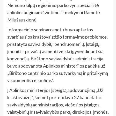
Nemuno kilpų regioninio parko vyr. specialistė
aplinkosauginiam švietimui ir mokymui Ramutė
Milušauskienė.
Informacinio seminaro metu buvo aptartos
svarbiausios kraštovaizdžio formavimo problemos,
pristatyta savivaldybių, bendruomenių, įstaigų,
įmonių ir privačių asmenų veikla įgyvendinant šią
konvenciją. Birštono savivaldybės administracija
buvo apdovanota Aplinkos ministerijos padėka už
„Birštono centrinio parko sutvarkymą ir pritaikymą
visuomenės reikmėms“.
Į Aplinkos ministerijos įsteigtą apdovanojimą „Už
kraštovaizdį“, šiemet pretendavo 27 kandidatai:
savivaldybių administracijos, viešosios įstaigos,
valstybinių ir savivaldybės parkų direkcijos, įmonės,