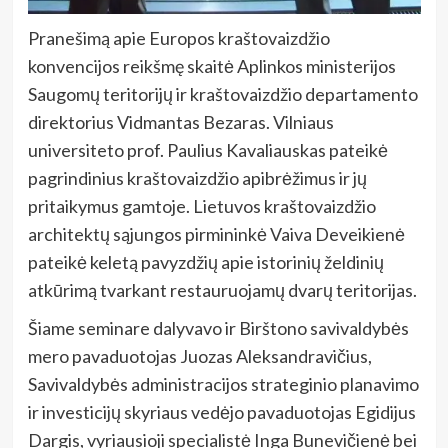
Pranešimą apie Europos kraštovaizdžio
konvencijos reikšmę skaitė Aplinkos ministerijos
Saugomų teritorijų ir kraštovaizdžio departamento
direktorius Vidmantas Bezaras. Vilniaus
universiteto prof. Paulius Kavaliauskas pateikė
pagrindinius kraštovaizdžio apibrėžimus ir jų
pritaikymus gamtoje. Lietuvos kraštovaizdžio
architektų sąjungos pirmininkė Vaiva Deveikienė
pateikė keletą pavyzdžių apie istorinių želdinių
atkūrimą tvarkant restauruojamų dvarų teritorijas.
Šiame seminare dalyvavo ir Birštono savivaldybės
mero pavaduotojas Juozas Aleksandravičius,
Savivaldybės administracijos strateginio planavimo
ir investicijų skyriaus vedėjo pavaduotojas Egidijus
Dargis, vyriausioji specialistė Inga Bunevičienė bei