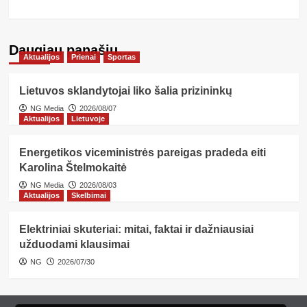
Daugiau panašių…
Aktualijos
Prienai
Sportas
Lietuvos sklandytojai liko šalia prizininkų
NG Media
2026/08/07
Aktualijos
Lietuvoje
Energetikos viceministrės pareigas pradeda eiti
Karolina Štelmokaitė
NG Media
2026/08/03
Aktualijos
Skelbimai
Elektriniai skuteriai: mitai, faktai ir dažniausiai
užduodami klausimai
NG
2026/07/30