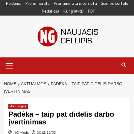
Skip
Reklama
Prenumerata
Prenumerata internetu
Šeimos kortelė
to
Redakcija
Kur įsigyti?
PDF
content
Primary
Menu
HOME
AKTUALIJOS
PADĖKA – TAIP PAT DIDELIS DARBO
ĮVERTINIMAS
Aktualijos
Padėka – taip pat didelis darbo
įvertinimas
NG Media
2012/11/03