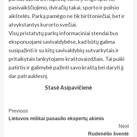
pasivaikščiojimo, dviračių takai, sporto ir poilsio
aikštelės. Parką pamėgo ne tik birštoniečiai, bet ir
atvykstantys kurorto svečiai.
Visų pristatytų parkų informaciniai stendai bus
eksponuojami savivaldybėse, kad būtų galima
susipažinti ir su kitų savivaldybių sutvarkytais ir
pritaikytais lankytojams kraštovaizdžiais. Tai puiki
patirtis ir galimybė pažinti savo kraštą bei daryti jį
dar patrauklesnį.
Stasė Asipavičienė
Post
Previous
Lietuvos miškai pasaulio ekspertų akimis
Navigation
Next
Rudenėlio šventė