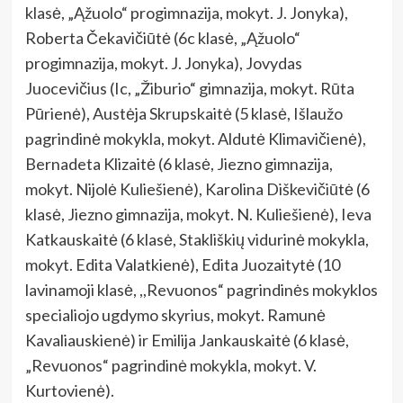
klasė, „Ąžuolo“ progimnazija, mokyt. J. Jonyka),
Roberta Čekavičiūtė (6c klasė, „Ąžuolo“
progimnazija, mokyt. J. Jonyka), Jovydas
Juocevičius (Ic, „Žiburio“ gimnazija, mokyt. Rūta
Pūrienė), Austėja Skrupskaitė (5 klasė, Išlaužo
pagrindinė mokykla, mokyt. Aldutė Klimavičienė),
Bernadeta Klizaitė (6 klasė, Jiezno gimnazija,
mokyt. Nijolė Kuliešienė), Karolina Diškevičiūtė (6
klasė, Jiezno gimnazija, mokyt. N. Kuliešienė), Ieva
Katkauskaitė (6 klasė, Stakliškių vidurinė mokykla,
mokyt. Edita Valatkienė), Edita Juozaitytė (10
lavinamoji klasė, ,,Revuonos“ pagrindinės mokyklos
specialiojo ugdymo skyrius, mokyt. Ramunė
Kavaliauskienė) ir Emilija Jankauskaitė (6 klasė,
„Revuonos“ pagrindinė mokykla, mokyt. V.
Kurtovienė).