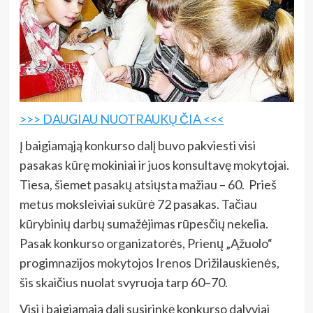
>>> DAUGIAU NUOTRAUKŲ ČIA <<<
Į baigiamąją konkurso dalį buvo pakviesti visi
pasakas kūrę mokiniai ir juos konsultavę mokytojai.
Tiesa, šiemet pasakų atsiųsta mažiau – 60. Prieš
metus moksleiviai sukūrė 72 pasakas. Tačiau
kūrybinių darbų sumažėjimas rūpesčių nekelia.
Pasak konkurso organizatorės, Prienų „Ąžuolo“
progimnazijos mokytojos Irenos Drižilauskienės,
šis skaičius nuolat svyruoja tarp 60–70.
Visi į baigiamąją dalį susirinkę konkurso dalyviai