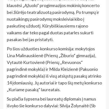
klausėsi „Ąžuolo“ progimnazijos mokinių koncerto
bei žiūrėjo teatralizuotą pasirodymą. Po trumpų ir
nuotaikingų pasirodymų moksleiviai kibo į
paskutinę užduotį. Kūrybiškiausiems rajono
vaikams dar teko pagal duotas patarles sukurti
pasakas bei jas pristatyti.
Po šios užduoties konkurso komisija: mokytojos
Lina Malinauskienė (Prienų „Žiburio“ gimnazija),
Vytautė Kurtovienė (Prienų „Revuonos“
pagrindinė mokykla) ir Milda Kleizienė (Pakuonio
pagrindinė mokykla) iš visų atsiųstų pasakų atrinko
14 įdomiausių. Jų autoriai ir tapo šių metų konkurso
„Kuriame pasaką“ laureatais.
Su plačia šypsena bei laureatų diplomais į namus
išvyko šie konkurso dalyviai: Silvija Žolynaitė (5b