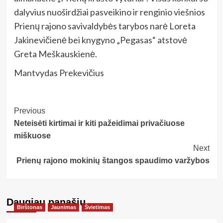
dalyvius nuoširdžiai pasveikino ir renginio viešnios
Prienų rajono savivaldybės tarybos narė Loreta
Jakinevičienė bei knygyno „Pegasas“ atstovė
Greta Meškauskienė.
Mantvydas Prekevičius
Post
Previous
Neteisėti kirtimai ir kiti pažeidimai privačiuose
Navigation
miškuose
Next
Prienų rajono mokinių štangos spaudimo varžybos
Daugiau panašių…
Birštonas
Jaunimas
Švietimas