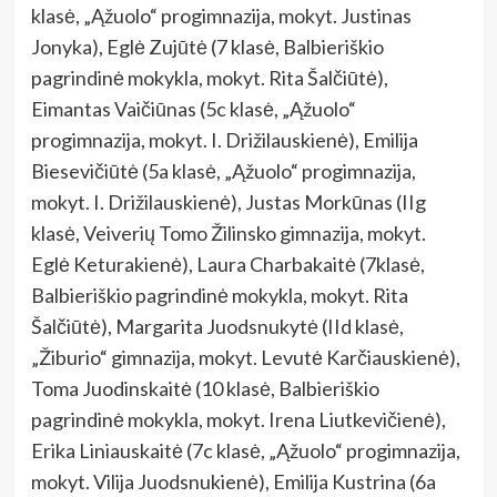
klasė, „Ąžuolo“ progimnazija, mokyt. Justinas
Jonyka), Eglė Zujūtė (7 klasė, Balbieriškio
pagrindinė mokykla, mokyt. Rita Šalčiūtė),
Eimantas Vaičiūnas (5c klasė, „Ąžuolo“
progimnazija, mokyt. I. Drižilauskienė), Emilija
Biesevičiūtė (5a klasė, „Ąžuolo“ progimnazija,
mokyt. I. Drižilauskienė), Justas Morkūnas (IIg
klasė, Veiverių Tomo Žilinsko gimnazija, mokyt.
Eglė Keturakienė), Laura Charbakaitė (7klasė,
Balbieriškio pagrindinė mokykla, mokyt. Rita
Šalčiūtė), Margarita Juodsnukytė (IId klasė,
„Žiburio“ gimnazija, mokyt. Levutė Karčiauskienė),
Toma Juodinskaitė (10 klasė, Balbieriškio
pagrindinė mokykla, mokyt. Irena Liutkevičienė),
Erika Liniauskaitė (7c klasė, „Ąžuolo“ progimnazija,
mokyt. Vilija Juodsnukienė), Emilija Kustrina (6a