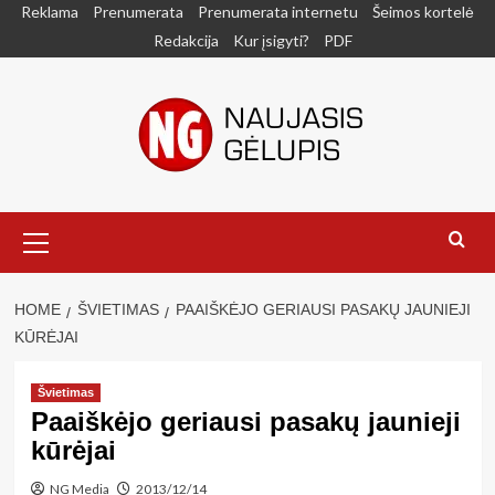
Skip
Reklama
Prenumerata
Prenumerata internetu
Šeimos kortelė
to
Redakcija
Kur įsigyti?
PDF
content
Primary
Menu
HOME
ŠVIETIMAS
PAAIŠKĖJO GERIAUSI PASAKŲ JAUNIEJI
KŪRĖJAI
Švietimas
Paaiškėjo geriausi pasakų jaunieji
kūrėjai
NG Media
2013/12/14