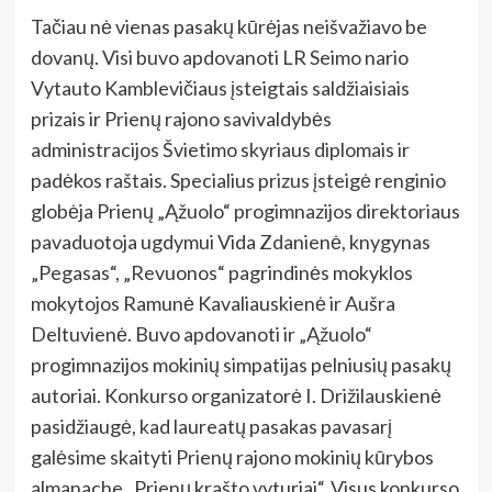
Tačiau nė vienas pasakų kūrėjas neišvažiavo be
dovanų. Visi buvo apdovanoti LR Seimo nario
Vytauto Kamblevičiaus įsteigtais saldžiaisiais
prizais ir Prienų rajono savivaldybės
administracijos Švietimo skyriaus diplomais ir
padėkos raštais. Specialius prizus įsteigė renginio
globėja Prienų „Ąžuolo“ progimnazijos direktoriaus
pavaduotoja ugdymui Vida Zdanienė, knygynas
„Pegasas“, „Revuonos“ pagrindinės mokyklos
mokytojos Ramunė Kavaliauskienė ir Aušra
Deltuvienė. Buvo apdovanoti ir „Ąžuolo“
progimnazijos mokinių simpatijas pelniusių pasakų
autoriai. Konkurso organizatorė I. Drižilauskienė
pasidžiaugė, kad laureatų pasakas pavasarį
galėsime skaityti Prienų rajono mokinių kūrybos
almanache „Prienų krašto vyturiai“. Visus konkurso