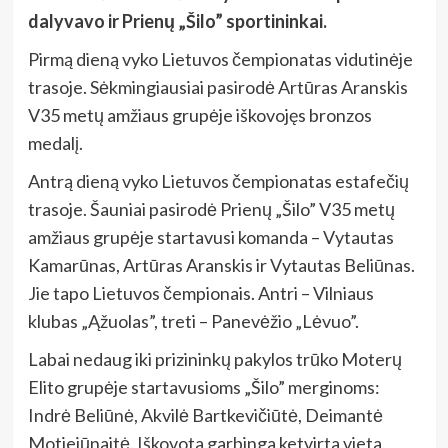
dalyvavo ir Prienų „Šilo” sportininkai.
Pirmą dieną vyko Lietuvos čempionatas vidutinėje
trasoje. Sėkmingiausiai pasirodė Artūras Aranskis
V35 metų amžiaus grupėje iškovojęs bronzos
medalį.
Antrą dieną vyko Lietuvos čempionatas estafečių
trasoje. Šauniai pasirodė Prienų „Šilo” V35 metų
amžiaus grupėje startavusi komanda – Vytautas
Kamarūnas, Artūras Aranskis ir Vytautas Beliūnas.
Jie tapo Lietuvos čempionais. Antri – Vilniaus
klubas „Ąžuolas”, treti – Panevėžio „Lėvuo”.
Labai nedaug iki prizininkų pakylos trūko Moterų
Elito grupėje startavusioms „Šilo” merginoms:
Indrė Beliūnė, Akvilė Bartkevičiūtė, Deimantė
Motiejūnaitė. Iškovota garbinga ketvirta vieta.