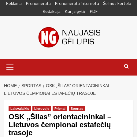
Skip
Reklama
Prenumerata
Prenumerata internetu
Šeimos kortelė
to
Redakcija
Kur įsigyti?
PDF
content
Primary
Menu
HOME
SPORTAS
OSK „ŠILAS” ORIENTACININKAI –
LIETUVOS ČEMPIONAI ESTAFEČIŲ TRASOJE
Laisvalaikis
Lietuvoje
Prienai
Sportas
OSK „Šilas” orientacininkai –
Lietuvos čempionai estafečių
trasoje