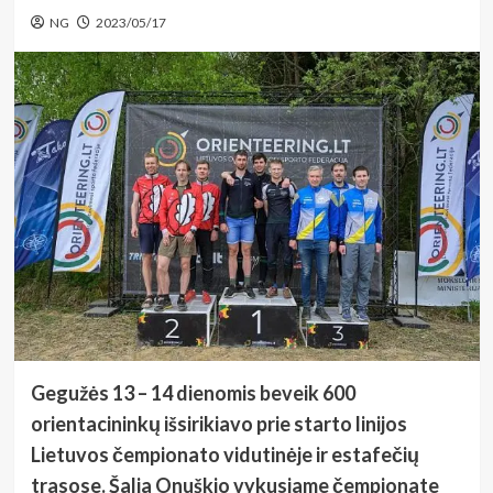
NG
2023/05/17
Gegužės 13 – 14 dienomis beveik 600
orientacininkų išsirikiavo prie starto linijos
Lietuvos čempionato vidutinėje ir estafečių
trasose. Šalia Onuškio vykusiame čempionate