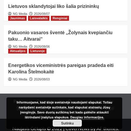
Lietuvos sklandytojai liko šalia prizininkų
NG Media
2026/08/07
Jaunimas
Laisvalaikis
Renginiai
Pakuonio vasaros šventė „Žolynais kvepiančiu
taku… Aitvarai“
NG Media
2026/08/06
Aktualijos
Lietuvoje
Energetikos viceministrės pareigas pradeda eiti
Karolina Štelmokaitė
NG Media
2026/08/03
Reklama
Prenumerata
Prenumerata internetu
Informuojame, kad šioje svetainėje naudojami slapukai. Toliau
naršydami svetainėje sutinkate, kad slapukai atsirastų Jūsų
Šeimos kortelė
Redakcija
Kur įsigyti?
PDF
įrenginyje. Savo duotą sutikimą bet kada galėsite atšaukti
ištrindami įrašytus slapukus.
Daugiau informacijos.
Sutinku
Naujasis Gėlupis © 2022
|
CoverNews
by AF themes.