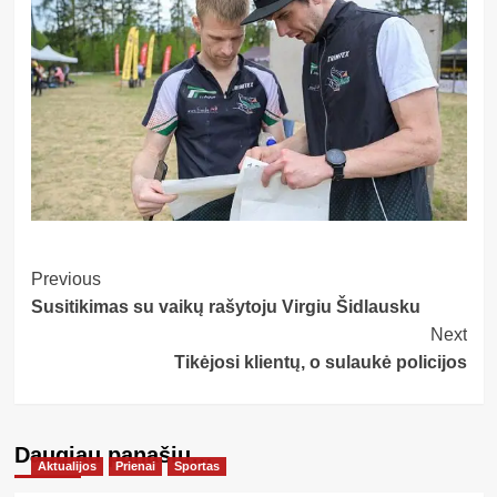
Post
Previous
Susitikimas su vaikų rašytoju Virgiu Šidlausku
Navigation
Next
Tikėjosi klientų, o sulaukė policijos
Daugiau panašių…
Aktualijos
Prienai
Sportas