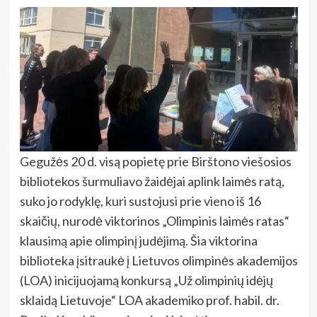
Gegužės 20 d. visą popietę prie Birštono viešosios
bibliotekos šurmuliavo žaidėjai aplink laimės ratą,
suko jo rodyklę, kuri sustojusi prie vieno iš 16
skaičių, nurodė viktorinos „Olimpinis laimės ratas“
klausimą apie olimpinį judėjimą. Šia viktorina
biblioteka įsitraukė į Lietuvos olimpinės akademijos
(LOA) inicijuojamą konkursą „Už olimpinių idėjų
sklaidą Lietuvoje“ LOA akademiko prof. habil. dr.