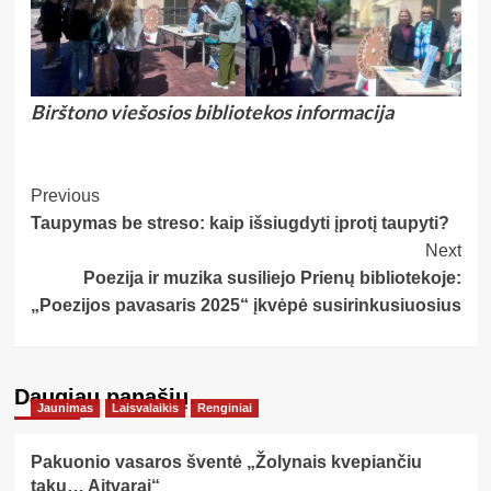
Birštono viešosios bibliotekos informacija
Post
Previous
Taupymas be streso: kaip išsiugdyti įprotį taupyti?
Navigation
Next
Poezija ir muzika susiliejo Prienų bibliotekoje:
„Poezijos pavasaris 2025“ įkvėpė susirinkusiuosius
Daugiau panašių…
Jaunimas
Laisvalaikis
Renginiai
Pakuonio vasaros šventė „Žolynais kvepiančiu
taku… Aitvarai“