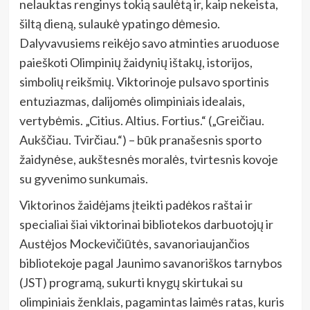
nelauktas renginys tokią saulėtą ir, kaip nekeista,
šiltą dieną, sulaukė ypatingo dėmesio.
Dalyvavusiems reikėjo savo atminties aruoduose
paieškoti Olimpinių žaidynių ištakų, istorijos,
simbolių reikšmių. Viktorinoje pulsavo sportinis
entuziazmas, dalijomės olimpiniais idealais,
vertybėmis. „Citius. Altius. Fortius.“ („Greičiau.
Aukščiau. Tvirčiau.“) – būk pranašesnis sporto
žaidynėse, aukštesnės moralės, tvirtesnis kovoje
su gyvenimo sunkumais.
Viktorinos žaidėjams įteikti padėkos raštai ir
specialiai šiai viktorinai bibliotekos darbuotojų ir
Austėjos Mockevičiūtės, savanoriaujančios
bibliotekoje pagal Jaunimo savanoriškos tarnybos
(JST) programą, sukurti knygų skirtukai su
olimpiniais ženklais, pagamintas laimės ratas, kuris