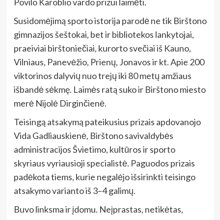
Povilo Karoblio vardo prizui laimėti.
Susidomėjimą sporto istorija parodė ne tik Birštono
gimnazijos šeštokai, bet ir bibliotekos lankytojai,
praeiviai birštoniečiai, kurorto svečiai iš Kauno,
Vilniaus, Panevėžio, Prienų, Jonavos ir kt. Apie 200
viktorinos dalyvių nuo trejų iki 80 metų amžiaus
išbandė sėkmę. Laimės ratą suko ir Birštono miesto
merė Nijolė Dirginčienė.
Teisingą atsakymą pateikusius prizais apdovanojo
Vida Gadliauskienė, Birštono savivaldybės
administracijos Švietimo, kultūros ir sporto
skyriaus vyriausioji specialistė. Paguodos prizais
padėkota tiems, kurie negalėjo išsirinkti teisingo
atsakymo varianto iš 3–4 galimų.
Buvo linksma ir įdomu. Neįprastas, netikėtas,