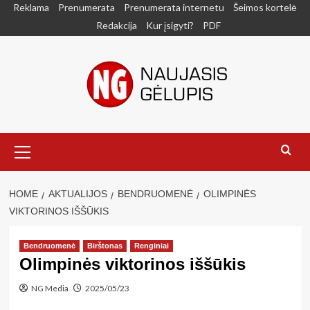
Skip
Reklama
Prenumerata
Prenumerata internetu
Šeimos kortelė
to
Redakcija
Kur įsigyti?
PDF
content
Primary
Menu
HOME
AKTUALIJOS
BENDRUOMENĖ
OLIMPINĖS
VIKTORINOS IŠŠŪKIS
Bendruomenė
Birštonas
Renginiai
Olimpinės viktorinos iššūkis
NG Media
2025/05/23