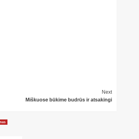
Next
Miškuose būkime budrūs ir atsakingi
onas