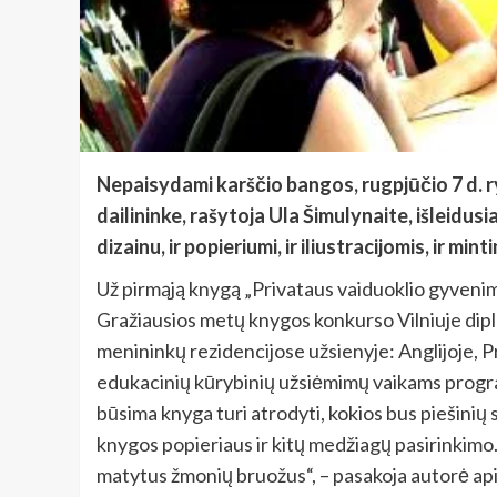
Nepaisydami karščio bangos, rugpjūčio 7 d. ryt
dailininke, rašytoja Ula Šimulynaite, išleidu
dizainu, ir popieriumi, ir iliustracijomis, ir minti
Už pirmąją knygą „Privataus vaiduoklio gyveni
Gražiausios metų knygos konkurso Vilniuje diplo
menininkų rezidencijose užsienyje: Anglijoje, 
edukacinių kūrybinių užsiėmimų vaikams programą. 
būsima knyga turi atrodyti, kokios bus piešinių s
knygos popieriaus ir kitų medžiagų pasirinkimo.
matytus žmonių bruožus“, – pasakoja autorė apie