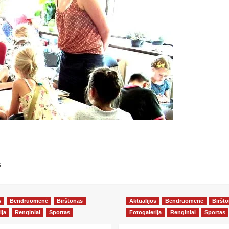
s
s
Bendruomenė
Birštonas
Aktualijos
Bendruomenė
Biršt
ija
Renginiai
Sportas
Fotogalerija
Renginiai
Sportas