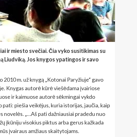
ai ir miesto svečiai. Čia vyko susitikimas su
iną Liudviką. Jos knygos ypatingos ir savo
o 2010 m. už knygą „Kotonai Paryžiuje“ gavo
joje. Knygas autorė kūrė viešėdama įvairiose
stuose ir kaimuose autorė sėkmingai vykdo
ti: piešia veikėjus, kuria istorijas, jaučia, kaip
tinės novelės. „…Aš pati dažniausiai pradedu nuo
žų įkūniju visokius piktus arba gerus kažkada
omūs įvairaus amžiaus skaitytojams.