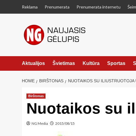
Skip
Reklama
Prenumerata
Prenumerata internetu
Šeim
to
content
Aktualijos
Švietimas
Kultūra
Sportas
S
HOME
BIRŠTONAS
NUOTAIKOS SU ILIUSTRUOTOJA 
Birštonas
Nuotaikos su il
NG Media
2015/08/15