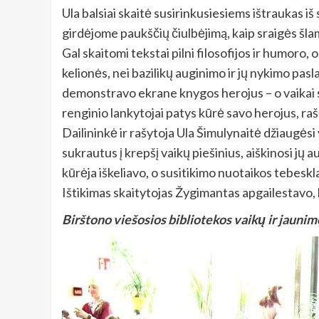
Ula balsiai skaitė susirinkusiesiems ištraukas
girdėjome paukščių čiulbėjimą, kaip sraigės šlamšči
Gal skaitomi tekstai pilni filosofijos ir humoro,
kelionės, nei bazilikų auginimo ir jų nykimo pa
demonstravo ekrane knygos herojus – o vaikai spė
renginio lankytojai patys kūrė savo herojus, rašė
Dailininkė ir rašytoja Ula Šimulynaitė džiaugėsi v
sukrautus į krepšį vaikų piešinius, aiškinosi jų
kūrėja iškeliavo, o susitikimo nuotaikos tebesk
Ištikimas skaitytojas Žygimantas apgailestavo
Birštono viešosios bibliotekos vaikų ir jauni