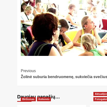
Post
Previous
Žolinė suburia bendruomenę, sukviečia svečiu
Navigation
Aktualijo
Daugiau panašių…
Birštonas
Kelionės
Fotogaler