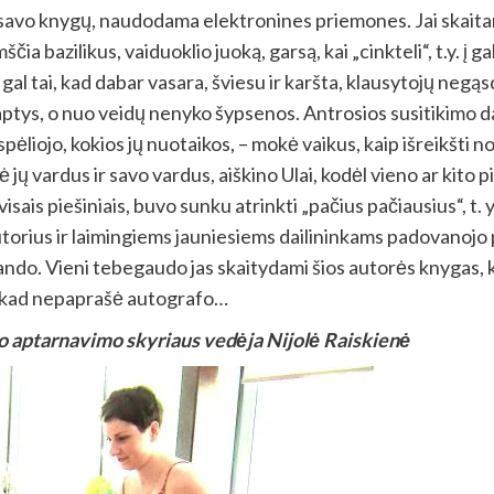
 iš savo knygų, naudodama elektronines priemones. Jai skai
a bazilikus, vaiduoklio juoką, garsą, kai „cinkteli“, t.y. į gal
 o gal tai, kad dabar vasara, šviesu ir karšta, klausytojų neg
slaptys, o nuo veidų nenyko šypsenos.
Antrosios susitikimo da
liojo, kokios jų nuotaikos, – mokė vaikus, kaip išreikšti n
 jų vardus ir savo vardus, aiškino Ulai, kodėl vieno ar kito 
isais piešiniais, buvo sunku atrinkti „pačius pačiausius“, t. 
 autorius ir laimingiems jauniesiems dailininkams padovanoj
lando. Vieni tebegaudo jas skaitydami šios autorės knygas, k
, kad nepaprašė autografo…
mo aptarnavimo skyriaus vedėja Nijolė Raiskienė