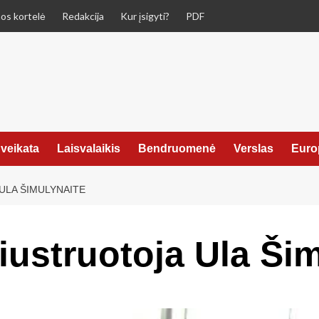
os kortelė
Redakcija
Kur įsigyti?
PDF
veikata
Laisvalaikis
Bendruomenė
Verslas
Euro
ULA ŠIMULYNAITE
iustruotoja Ula Ši