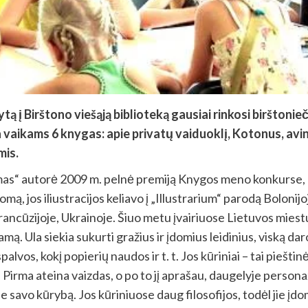
ą į Birštono viešąją biblioteką gausiai rinkosi birštonieči
sia vaikams 6 knygas: apie privatų vaiduoklį, Kotonus, av
mis.
mas“ autorė 2009 m. pelnė premiją Knygos meno konkurse, 
mą, jos iliustracijos keliavo į „Illustrarium“ parodą Boloni
Prancūzijoje, Ukrainoje. Šiuo metu įvairiuose Lietuvos mie
Ula siekia sukurti gražius ir įdomius leidinius, viską daro pa
palvos, kokį popierių naudos ir t. t. Jos kūriniai – tai pieš
 Pirma ateina vaizdas, o po to jį aprašau, daugelyje persona
 savo kūrybą. Jos kūriniuose daug filosofijos, todėl jie įd