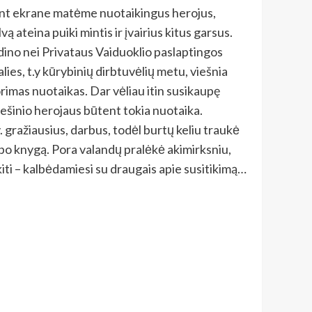
tant ekrane matėme nuotaikingus herojus,
vą ateina puiki mintis ir įvairius kitus garsus.
ąsdino nei Privataus Vaiduoklio paslaptingos
lies, t.y kūrybinių dirbtuvėlių metu, viešnia
orimas nuotaikas. Dar vėliau itin susikaupę
piešinio herojaus būtent tokia nuotaika.
y. gražiausius, darbus, todėl burtų keliu traukė
o po knygą. Pora valandų pralėkė akimirksniu,
iti – kalbėdamiesi su draugais apie susitikimą…