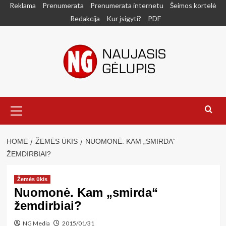
Skip
Reklama
Prenumerata
Prenumerata internetu
Šeimos kortelė
to
Redakcija
Kur įsigyti?
PDF
content
Primary
Menu
HOME
ŽEMĖS ŪKIS
NUOMONĖ. KAM „SMIRDA“
ŽEMDIRBIAI?
Žemės ūkis
Nuomonė. Kam „smirda“
žemdirbiai?
NG Media
2015/01/31