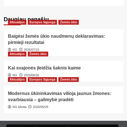
Daugiau panašių…
Aktualijos
Europos Sąjunga
Žemės ūkis
Baigėsi žemės ūkio naudmenų deklaravimas:
pirmieji rezultatai
NG
2026/07/10
Aktualijos
Žemės ūkis
Kai svajonės įleidžia šaknis kaime
NG
2026/06/26
Aktualijos
Europos Sąjunga
Žemės ūkis
Modernus ūkininkavimas vilioja jaunus žmones:
svarbiausia – galimybė pradėti
NG Media
2026/05/29