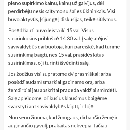
pieno supirkimo kainų, kainų už galvijus, dėl
perdirbėjų nesiskaitymo su šalies ūkininkais. Visi
buvo aktyvūs, įsijungė į diskusijas, teikė siūlymus.
Posėdžiauti buvo leista iki 15 val. Visus
susirinkusius pribloškė 14.30 val. į salę atėjusi
savivaldybės darbuotoja, kuri pareiškė, kad turime
susirinkimą baigti, nes 15 val. prasidės kitas
susirinkimas, o ji turinti išvėdinti salę.
Jos žodžius visi supratome dviprasmiškai: arba
posėdžiaudami smarkiai gadiname orą, arba
žemdirbiai jau apskritai pradeda valdžiai smirdėti.
Salę apleidome, o likusius klausimus baigėme
svarstyti ant savivaldybės laiptų ir fojė.
Nuo seno žinoma, kad žmogaus, dirbančio žemę ir
auginančio gyvulį, prakaitas nekvepia, tačiau