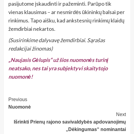
pasijutome įskaudinti ir pažeminti. Parūpo tik
vienas klausimas – ar nesmirdės ūkininkų balsai per
rinkimus. Tapo aišku, kad ankstesnių rinkimų klaidų
žemdirbiai nekartos.
(Susirinkime dalyvavę žemdirbiai. Sąrašas
redakcijai žinomas)
„Naujasis Gėlupis“ už šios nuomonės turinį
neatsako, nes tai yra subjektyvi skaitytojo
nuomonė!
Post
Previous
Nuomonė
Navigation
Next
Išrinkti Prienų rajono savivaldybės apdovanojimų
„Dėkingumas“ nominantai