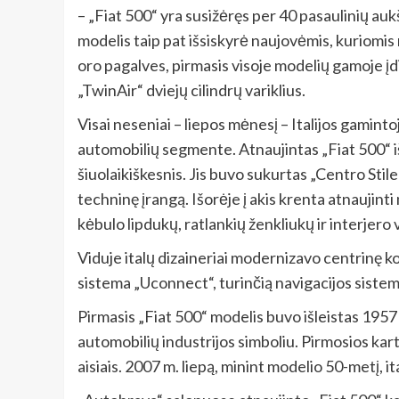
– „Fiat 500“ yra susižėręs per 40 pasaulinių auk
modelis taip pat išsiskyrė naujovėmis, kuriomis 
oro pagalves, pirmasis visoje modelių gamoje į
„TwinAir“ dviejų cilindrų variklius.
Visai neseniai – liepos mėnesį – Italijos gamint
automobilių segmente. Atnaujintas „Fiat 500“ išl
šiuolaikiškesnis. Jis buvo sukurtas „Centro Stile 
techninę įrangą. Išorėje į akis krenta atnaujinti
kėbulo lipdukų, ratlankių ženkliukų ir interjero 
Viduje italų dizaineriai modernizavo centrinę ko
sistema „Uconnect“, turinčią navigacijos sistem
Pirmasis „Fiat 500“ modelis buvo išleistas 1957 m
automobilių industrijos simboliu. Pirmosios ka
aisiais. 2007 m. liepą, minint modelio 50-metį, it