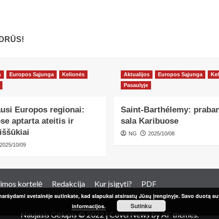
BUDRŪS!
s
Europos Sąjunga
Kelionės
Aktualijos
Europos Sąjunga
Kel
Pasaulyje
ausi Europos regionai:
Saint-Barthélemy: praba
e aptarta ateitis ir
sala Karibuose
iššūkiai
NG
2025/10/08
2025/10/09
imos kortelė
Redakcija
Kur įsigyti?
PDF
aršydami svetainėje sutinkate, kad slapukai atsirastų Jūsų įrenginyje. Savo duotą sut
Sutinku
informacijos.
Naujasis Gėlupis © 2022
|
CoverNews
by AF themes.