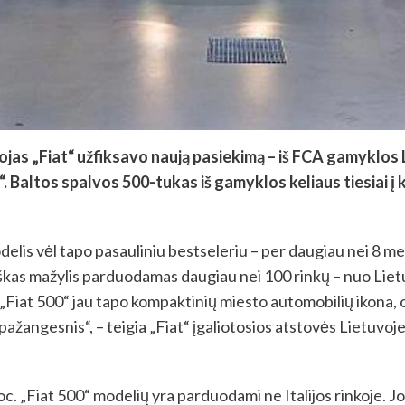
ojas „Fiat“ užfiksavo naują pasiekimą – iš FCA gamyklos 
“. Baltos spalvos 500-tukas iš gamyklos keliaus tiesiai į
is vėl tapo pasauliniu bestseleriu – per daugiau nei 8 metus
liškas mažylis parduodamas daugiau nei 100 rinkų – nuo Lietuvo
„Fiat 500“ jau tapo kompaktinių miesto automobilių ikona, o 
ir pažangesnis“, – teigia „Fiat“ įgaliotosios atstovės Lietuv
c. „Fiat 500“ modelių yra parduodami ne Italijos rinkoje. J