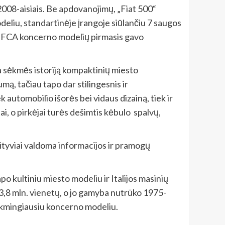
 2008-aisiais. Be apdovanojimų, „Fiat 500“
odeliu, standartinėje įrangoje siūlančiu 7 saugos
rp FCA koncerno modelių pirmasis gavo
sia sėkmės istoriją kompaktinių miesto
mą, tačiau tapo dar stilingesnis ir
ek automobilio išorės bei vidaus dizainą, tiek ir
ai, o pirkėjai turės dešimtis kėbulo spalvų,
tuityviai valdoma informacijos ir pramogų
po kultiniu miesto modeliu ir Italijos masinių
3,8 mln. vienetų, o jo gamyba nutrūko 1975-
a sėkmingiausiu koncerno modeliu.