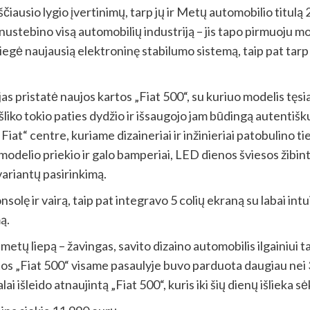
ščiausio lygio įvertinimų, tarp jų ir Metų automobilio titulą
nustebino visą automobilių industriją – jis tapo pirmuoju m
diegė naujausią elektroninę stabilumo sistemą, taip pat ta
ojas pristatė naujos kartos „Fiat 500“, su kuriuo modelis tę
iko tokio paties dydžio ir išsaugojo jam būdingą autentišku
Fiat“ centre, kuriame dizaineriai ir inžinieriai patobulino ti
 modelio priekio ir galo bamperiai, LED dienos šviesos žibint
variantų pasirinkimą.
nsolę ir vairą, taip pat integravo 5 colių ekraną su labai in
ą.
etų liepą – žavingas, savito dizaino automobilis ilgainiui ta
rtos „Fiat 500“ visame pasaulyje buvo parduota daugiau nei 
alai išleido atnaujintą „Fiat 500“, kuris iki šių dienų išliek