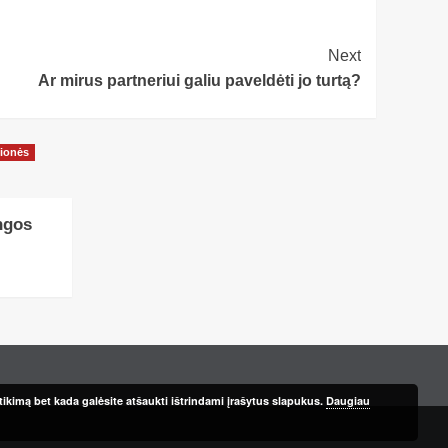
Next
Ar mirus partneriui galiu paveldėti jo turtą?
ionės
ngos
ikimą bet kada galėsite atšaukti ištrindami įrašytus slapukus.
Daugiau