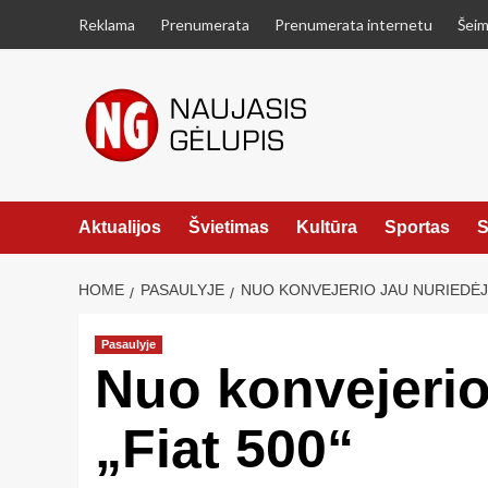
Skip
Reklama
Prenumerata
Prenumerata internetu
Šeim
to
content
Aktualijos
Švietimas
Kultūra
Sportas
S
HOME
PASAULYJE
NUO KONVEJERIO JAU NURIEDĖJO 
Pasaulyje
Nuo konvejerio 
„Fiat 500“