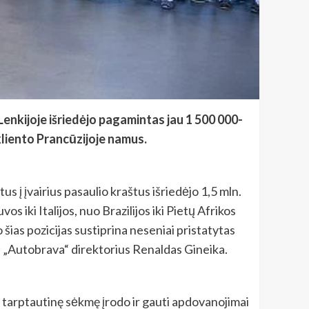
Lenkijoje išriedėjo pagamintas jau 1 500 000-
 kliento Prancūzijoje namus.
 į įvairius pasaulio kraštus išriedėjo 1,5 mln.
s iki Italijos, nuo Brazilijos iki Pietų Afrikos
šias pozicijas sustiprina neseniai pristatytas
oje „Autobrava“ direktorius Renaldas Gineika.
o tarptautinę sėkmę įrodo ir gauti apdovanojimai