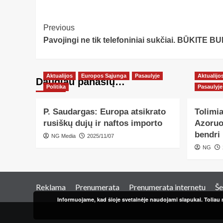
Post
Previous
Pavojingi ne tik telefoniniai sukčiai. BŪKITE 
Navigation
Aktualijos
Europos Sąjunga
Pasaulyje
Aktualijo
Daugiau panašių…
Politika
Pasaulyje
P. Saudargas: Europa atsikrato
Tolimi
rusiškų dujų ir naftos importo
Azoruos
bendri 
NG Media
2025/11/07
NG
Reklama
Prenumerata
Prenumerata internetu
Še
Informuojame, kad šioje svetainėje naudojami slapukai. Toliau n