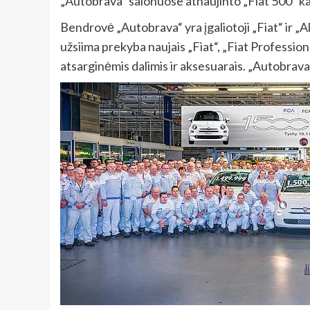
„Autobrava“ salonuose atnaujinto „Fiat 500“ ka
Bendrovė „Autobrava“ yra įgaliotoji „Fiat“ ir „A
užsiima prekyba naujais „Fiat“, „Fiat Professio
atsarginėmis dalimis ir aksesuarais. „Autobrav