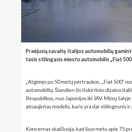
Praėjusią savaitę Italijos automobilių gamint
tasis stilingasis miesto automobilis „Fiat 500
„Atgimęs po 50 metų pertraukos, „Fiat 500“ model
automobilių. Šiandien šis išskirtinio dizaino ita
Respublikos, nuo Japonijos iki JAV. Mūsų šalyje 
atnaujintas modelis, kuris yra dar stilingesnis 
Koncernas skaičiuoja, kad šiuo metu apie 75 pro