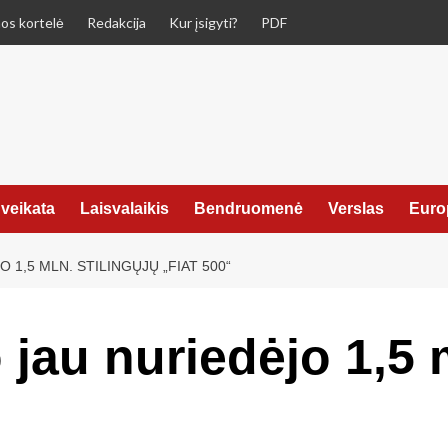
os kortelė
Redakcija
Kur įsigyti?
PDF
veikata
Laisvalaikis
Bendruomenė
Verslas
Euro
1,5 MLN. STILINGŲJŲ „FIAT 500“
jau nuriedėjo 1,5 m