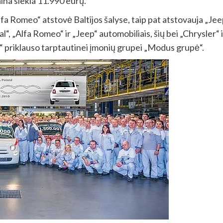
ina siekia 11.990 eurų.
lfa Romeo“ atstovė Baltijos šalyse, taip pat atstovauja „Jee
nal“, „Alfa Romeo“ ir „Jeep“ automobiliais, šių bei „Chrysle
a“ priklauso tarptautinei įmonių grupei „Modus grupė“.