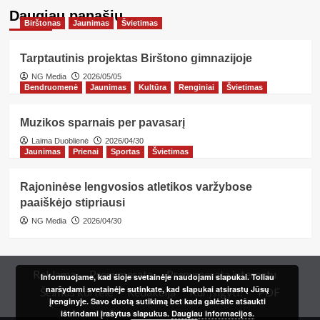
Daugiau panašių…
Birštonas
Jaunimas
Švietimas
Tarptautinis projektas Birštono gimnazijoje
NG Media
2026/05/05
Bendruomenė
Jaunimas
Kultūra
Renginiai
Švietimas
Muzikos sparnais per pavasarį
Laima Duoblienė
2026/04/30
Jaunimas
Prienai
Sportas
Švietimas
Rajoninėse lengvosios atletikos varžybose
paaiškėjo stipriausi
NG Media
2026/04/30
Reklama
Prenumerata
Prenumerata internetu
Informuojame, kad šioje svetainėje naudojami slapukai. Toliau
naršydami svetainėje sutinkate, kad slapukai atsirastų Jūsų
Šeimos kortelė
Redakcija
Kur įsigyti?
PDF
įrenginyje. Savo duotą sutikimą bet kada galėsite atšaukti
ištrindami įrašytus slapukus.
Daugiau informacijos.