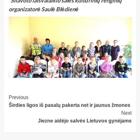
Šilavoto laisvalaikio salės kultūrinių renginių
organizatorė Saulė Blėdienė
Post
Previous
Širdies ligos iš pasalų pakerta net ir jaunus žmones
Navigation
Next
Jiezne aidėjo salvės Lietuvos gynėjams