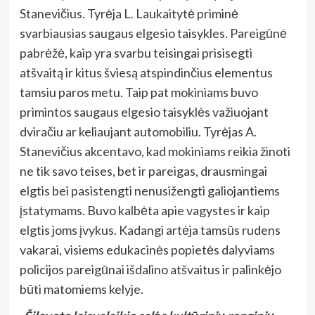
Stanevičius. Tyrėja L. Laukaitytė priminė
svarbiausias saugaus elgesio taisykles. Pareigūnė
pabrėžė, kaip yra svarbu teisingai prisisegti
atšvaitą ir kitus šviesą atspindinčius elementus
tamsiu paros metu. Taip pat mokiniams buvo
primintos saugaus elgesio taisyklės važiuojant
dviračiu ar keliaujant automobiliu. Tyrėjas A.
Stanevičius akcentavo, kad mokiniams reikia žinoti
ne tik savo teises, bet ir pareigas, drausmingai
elgtis bei pasistengti nenusižengti galiojantiems
įstatymams. Buvo kalbėta apie vagystes ir kaip
elgtis joms įvykus. Kadangi artėja tamsūs rudens
vakarai, visiems edukacinės popietės dalyviams
policijos pareigūnai išdalino atšvaitus ir palinkėjo
būti matomiems kelyje.