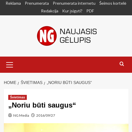
Skip
Reklama
Prenumerata
Prenumerata internetu
Šeimos kortelė
to
Redakcija
Kur įsigyti?
PDF
content
Primary
Menu
HOME
ŠVIETIMAS
„NORIU BŪTI SAUGUS“
Švietimas
„Noriu būti saugus“
NG Media
2016/09/27