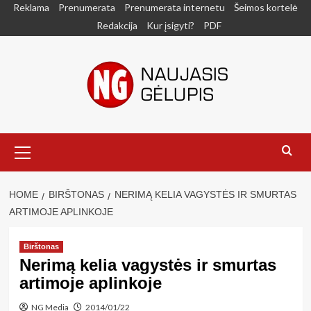
Skip
Reklama
Prenumerata
Prenumerata internetu
Šeimos kortelė
to
Redakcija
Kur įsigyti?
PDF
content
Primary
Menu
HOME
BIRŠTONAS
NERIMĄ KELIA VAGYSTĖS IR SMURTAS
ARTIMOJE APLINKOJE
Birštonas
Nerimą kelia vagystės ir smurtas
artimoje aplinkoje
NG Media
2014/01/22