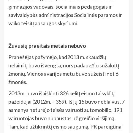
gimnazijos vadovais, socialiniais pedagogais ir
savivaldybės administracijos Socialinės paramos ir
vaiko teisių apsaugos skyriumi.
Žuvusių praeitais metais nebuvo
Pranešėjas pažymėjo, kad2013 m. skaudžių
nelaimių buvo išvengta, nors padaugėjo sužalotų
žmonių. Vienos avarijos metu buvo sužeisti net 6
žmonės.
2013m. buvo išaiškinti 326 kelių eismo taisyklių
pažeidėjai (2012m. – 359). Iš jų 15 buvo neblaivūs, 7
asmenys neturėjo teisės vairuoti automobilio, 191
vairuotojas buvo nubaustas už greičio viršijimą.
Tam, kad užtikrintų eismo saugumą, PK pareigūnai