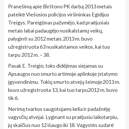
Pranešimą apie Birštono PK darbą 2013 metais
pateikė Viešosios policijos viršininkas Egidijus
Treigys. Pareigūnas pažymėjo, kad praėjusiais
metais labai padaugėjo nusikalstamų veikų,
palyginti su 2012 metais.2013 m. buvo
užregistruota 63 nusikalstamos veikos, kai tuo
tarpu 2012 m. – 38.
Pasak E. Treigio, toks didėjimas siejamas su
Apsaugos nuo smurto artimoje aplinkoje įstatymo
įgyvendinimu. Tokių smurto atvejų šeimoje2013 m.
buvo užregistruota 13, kai tuo tarpu2012 m. buvo
tik 6.
Nerimą tvarkos saugotojams kelia ir padažnėję
vagysčių atvejai. Lyginant su praėjusiu laikotarpiu,
jų skaičius nuo 12 išaugo iki 18. Vagystės sudarė