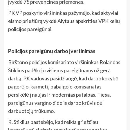
įvykdė 75 prevencines priemones.
PK VP poskyrio viršininkas pažymėjo, kad aktyviai
eismo priežiūrą vykdė Alytaus apskrities VPK kelių
policijos pareigūnai.
Policijos pareigūnų darbo įvertinimas
Birštono policijos komisariato viršininkas Rolandas
Stiklius padėkojo visiems pareigūnams už gerą
darbą. PK vadovas pasidžiaugė, kad darbo kokybė
pagerėjo, kai metų pabaigoje komisariatas
persikėlė į naujas ir modernias patalpas. Tiesa,
pareigūnus vargino didelis darbo krūvis dėl
darbuotojų trūkumo.
R. Stiklius pastebėjo, kad reikia griežčiau