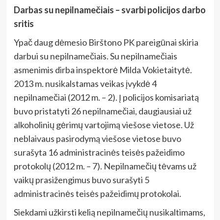
Darbas su nepilnamečiais – svarbi policijos darbo
sritis
Ypač daug dėmesio Birštono PK pareigūnai skiria
darbui su nepilnamečiais. Su nepilnamečiais
asmenimis dirba inspektorė Milda Vokietaitytė.
2013 m. nusikalstamas veikas įvykdė 4
nepilnamečiai (2012 m. – 2). Į policijos komisariatą
buvo pristatyti 26 nepilnamečiai, daugiausiai už
alkoholinių gėrimų vartojimą viešose vietose. Už
neblaivaus pasirodymą viešose vietose buvo
surašyta 16 administracinės teisės pažeidimo
protokolų (2012 m. – 7). Nepilnamečių tėvams už
vaikų prasižengimus buvo surašyti 5
administracinės teisės pažeidimų protokolai.
Siekdami užkirsti kelią nepilnamečių nusikaltimams,