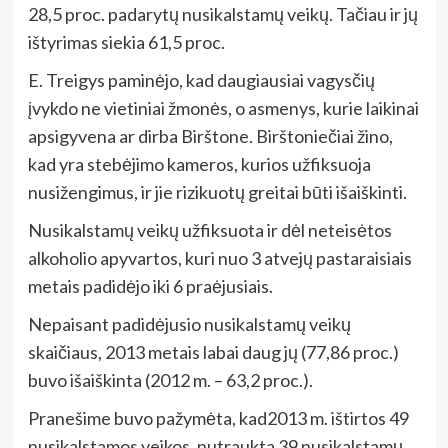
28,5 proc. padarytų nusikalstamų veikų. Tačiau ir jų
ištyrimas siekia 61,5 proc.
E. Treigys paminėjo, kad daugiausiai vagysčių
įvykdo ne vietiniai žmonės, o asmenys, kurie laikinai
apsigyvena ar dirba Birštone. Birštoniečiai žino,
kad yra stebėjimo kameros, kurios užfiksuoja
nusižengimus, ir jie rizikuotų greitai būti išaiškinti.
Nusikalstamų veikų užfiksuota ir dėl neteisėtos
alkoholio apyvartos, kuri nuo 3 atvejų pastaraisiais
metais padidėjo iki 6 praėjusiais.
Nepaisant padidėjusio nusikalstamų veikų
skaičiaus, 2013 metais labai daug jų (77,86 proc.)
buvo išaiškinta (2012 m. – 63,2 proc.).
Pranešime buvo pažymėta, kad2013 m. ištirtos 49
nusikalstamos veikos, nutraukta 39 nusikalstamų