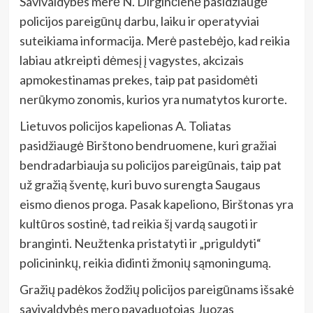
Savivaldybės merė N. Dirginčienė pasidžiaugė
policijos pareigūnų darbu, laiku ir operatyviai
suteikiama informacija. Merė pastebėjo, kad reikia
labiau atkreipti dėmesį į vagystes, akcizais
apmokestinamas prekes, taip pat pasidomėti
nerūkymo zonomis, kurios yra numatytos kurorte.
Lietuvos policijos kapelionas A. Toliatas
pasidžiaugė Birštono bendruomene, kuri gražiai
bendradarbiauja su policijos pareigūnais, taip pat
už gražią šventę, kuri buvo surengta Saugaus
eismo dienos proga. Pasak kapeliono, Birštonas yra
kultūros sostinė, tad reikia šį vardą saugoti ir
branginti. Neužtenka pristatyti ir „priguldyti“
policininkų, reikia didinti žmonių sąmoningumą.
Gražių padėkos žodžių policijos pareigūnams išsakė
savivaldybės mero pavaduotojas Juozas