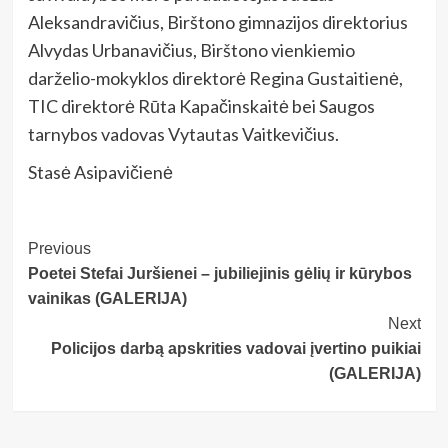
Aleksandravičius, Birštono gimnazijos direktorius
Alvydas Urbanavičius, Birštono vienkiemio
darželio-mokyklos direktorė Regina Gustaitienė,
TIC direktorė Rūta Kapačinskaitė bei Saugos
tarnybos vadovas Vytautas Vaitkevičius.
Stasė Asipavičienė
Post
Previous
Poetei Stefai Juršienei – jubiliejinis gėlių ir kūrybos
Navigation
vainikas (GALERIJA)
Next
Policijos darbą apskrities vadovai įvertino puikiai
(GALERIJA)