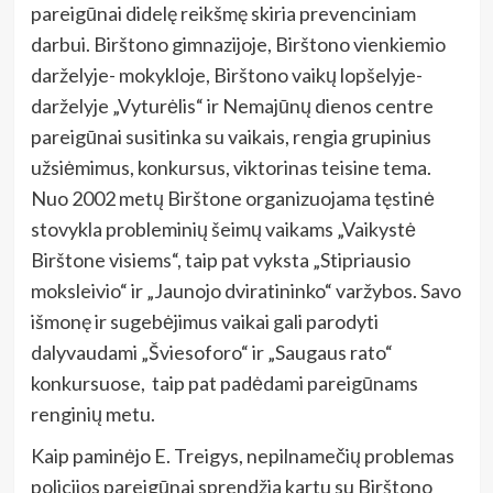
pareigūnai didelę reikšmę skiria prevenciniam
darbui. Birštono gimnazijoje, Birštono vienkiemio
darželyje- mokykloje, Birštono vaikų lopšelyje-
darželyje „Vyturėlis“ ir Nemajūnų dienos centre
pareigūnai susitinka su vaikais, rengia grupinius
užsiėmimus, konkursus, viktorinas teisine tema.
Nuo 2002 metų Birštone organizuojama tęstinė
stovykla probleminių šeimų vaikams „Vaikystė
Birštone visiems“, taip pat vyksta „Stipriausio
moksleivio“ ir „Jaunojo dviratininko“ varžybos. Savo
išmonę ir sugebėjimus vaikai gali parodyti
dalyvaudami „Šviesoforo“ ir „Saugaus rato“
konkursuose, taip pat padėdami pareigūnams
renginių metu.
Kaip paminėjo E. Treigys, nepilnamečių problemas
policijos pareigūnai sprendžia kartu su Birštono