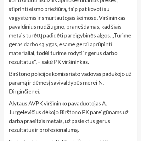
kontroliuoti akcizais apmokestinamas prekes,
stiprinti eismo priežiūrą, taip pat kovoti su
vagystėmis ir smurtautojais šeimose. Viršininkas
pavaldinius nudžiugino, pranešdamas, kad šiais
metais turėtų padidėti pareigybinės algos. „Turime
geras darbo sąlygas, esame gerai aprūpinti
materialiai, todėl turime rodyti ir gerus darbo
rezultatus“, – sakė PK viršininkas.
Birštono policijos komisariato vadovas padėkojo už
paramą ir dėmesį savivaldybės merei N.
Dirginčienei.
Alytaus AVPK viršininko pavaduotojas A.
Jurgelevičius dėkojo Birštono PK pareigūnams už
darbą praeitais metais, už pasiektus gerus
rezultatus ir profesionalumą.