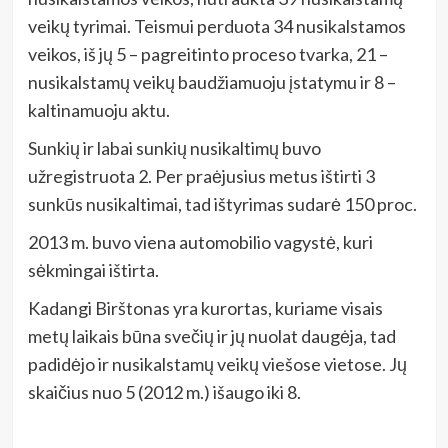
veikų tyrimai. Teismui perduota 34 nusikalstamos
veikos, iš jų 5 – pagreitinto proceso tvarka, 21 –
nusikalstamų veikų baudžiamuoju įstatymu ir 8 –
kaltinamuoju aktu.
Sunkių ir labai sunkių nusikaltimų buvo
užregistruota 2. Per praėjusius metus ištirti 3
sunkūs nusikaltimai, tad ištyrimas sudarė 150 proc.
2013 m. buvo viena automobilio vagystė, kuri
sėkmingai ištirta.
Kadangi Birštonas yra kurortas, kuriame visais
metų laikais būna svečių ir jų nuolat daugėja, tad
padidėjo ir nusikalstamų veikų viešose vietose. Jų
skaičius nuo 5 (2012 m.) išaugo iki 8.