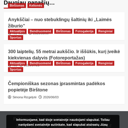
Daugiau panašių…
Birštonas
Kelionės
Anykščiai – nuo stebuklingų šaltinių iki „Laimės
žiburio“
Aktualijos
Bendruomenė
Birštonas
Fotogalerija
Renginiai
NG Media
2026/08/06
Sportas
300 laiptelių. 55 metrai aukščio. Ir iššūkis, kurį įveikė
kiekvienas dalyvis (Fotoreportažas)
Aktualijos
Bendruomenė
Birštonas
Fotogalerija
Renginiai
NG
2026/07/21
Sportas
Čempioniškas sezonas įprasmintas padėkos
popietėje Birštone
Simona Rizgelytė
2026/06/03
Reklama
Prenumerata
Prenumerata internetu
Informuojame, kad šioje svetainėje naudojami slapukai. Toliau
naršydami svetainėje sutinkate, kad slapukai atsirastų Jūsų
Šeimos kortelė
Redakcija
Kur įsigyti?
PDF