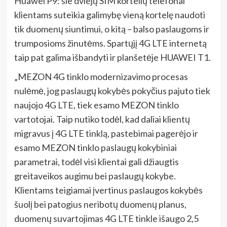
Huawei P9: šie dviejų SIM kortelių telefonai
klientams suteikia galimybę vieną kortelę naudoti
tik duomenų siuntimui, o kitą – balso paslaugoms ir
trumposioms žinutėms. Spartųjį 4G LTE internetą
taip pat galima išbandyti ir planšetėje HUAWEI T1.
„MEZON 4G tinklo modernizavimo procesas
nulėmė, jog paslaugų kokybės pokyčius pajuto tiek
naujojo 4G LTE, tiek esamo MEZON tinklo
vartotojai. Taip nutiko todėl, kad daliai klientų
migravus į 4G LTE tinklą, pastebimai pagerėjo ir
esamo MEZON tinklo paslaugų kokybiniai
parametrai, todėl visi klientai gali džiaugtis
greitaveikos augimu bei paslaugų kokybe.
Klientams teigiamai įvertinus paslaugos kokybės
šuolį bei patogius neribotų duomenų planus,
duomenų suvartojimas 4G LTE tinkle išaugo 2,5