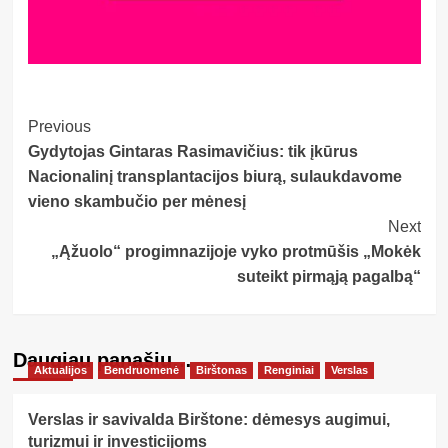
Post
Previous
Gydytojas Gintaras Rasimavičius: tik įkūrus
Navigation
Nacionalinį transplantacijos biurą, sulaukdavome
vieno skambučio per mėnesį
Next
„Ąžuolo“ progimnazijoje vyko protmūšis „Mokėk
suteikt pirmąją pagalbą“
Daugiau panašių…
Aktualijos
Bendruomenė
Birštonas
Renginiai
Verslas
Verslas ir savivalda Birštone: dėmesys augimui,
turizmui ir investicijoms