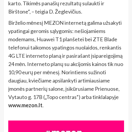
karto. Tikimės panašių rezultatų sulaukti ir
Birštone“, –
teigia D. Žeglevičius.
Birželio mėnesį MEZON internetą galima užsakyti
ypatingai geromis sąlygomis: nešiojamiems
modemams, Huawei T1 planšetei bei ZTE Blade
telefonui taikomos ypatingos nuolaidos, renkantis
4G LTE interneto planą ir pasirašant įsipareigojimą
24 mėn. Interneto planų su akcijomis kainos tik nuo
10,90 eurų per mėnesį. Norintiems sužinoti
daugiau, kviečiame apsilankyti artimiausiame
įmonės partnerių salone, įsikūrusiame Prienuose,
Vytauto g. 17B („Topo centras“) arba tinklalapyje
www.mezon.lt
.