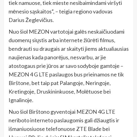
tiek namuose, tiek mieste nesibaimindami viršyti
mėnesio sąskaitos“, – teigia regiono vadovas
Darius Žeglevičius.
Nuo šiol MEZON vartotojai galės neskaičiuodami
duomenų siųstis arba internete žiūrėti filmus,
bendrauti su draugais ar skaityti jiems aktualiausias
naujienas kada panorėjus, nesvarbu, ar jie
atostogaus prie jūros ar savo sodyboje gamtoje –
MEZON 4 G LTE paslaugos bus prieinamos ne tik
Birštone, bet taip pat Palangoje, Neringoje,
Kretingoje, Druskininkuose, Molėtuose bei
Ignalinoje.
Nuo šiol Birštono gyventojai MEZON 4G LTE
neriboto interneto paslaugomis gali džiaugtis ir
išmaniuosiuose
telefonuose ZTE Blade bei