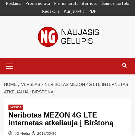
Skip
Reklama
Prenumerata
Prenumerata internetu
Šeimos kortelė
to
Redakcija
Kur įsigyti?
PDF
content
Primary
Menu
HOME
VERSLAS
NERIBOTAS MEZON 4G LTE INTERNETAS
ATKELIAUJA Į BIRŠTONĄ
Verslas
Neribotas MEZON 4G LTE
internetas atkeliauja į Birštoną
NG Media
2016/05/30