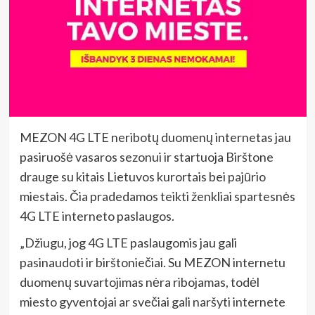
MEZON 4G LTE neribotų duomenų internetas jau
pasiruošė vasaros sezonui ir startuoja Birštone
drauge su kitais Lietuvos kurortais bei pajūrio
miestais. Čia pradedamos teikti ženkliai spartesnės
4G LTE interneto paslaugos.
„Džiugu, jog 4G LTE paslaugomis jau gali
pasinaudoti ir birštoniečiai. Su MEZON internetu
duomenų suvartojimas nėra ribojamas, todėl
miesto gyventojai ar svečiai gali naršyti internete