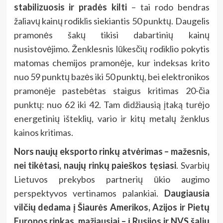
stabilizuosis ir pradės kilti
– tai rodo bendras
žaliavų kainų rodiklis siekiantis 50 punktų. Daugelis
pramonės šakų tikisi dabartinių kainų
nusistovėjimo. Ženklesnis lūkesčių rodiklio pokytis
matomas chemijos pramonėje, kur indeksas krito
nuo 59 punktų bazės iki 50 punktų, bei elektronikos
pramonėje pastebėtas staigus kritimas 20-čia
punktų: nuo 62 iki 42. Tam didžiausią įtaką turėjo
energetinių išteklių, vario ir kitų metalų ženklus
kainos kritimas.
Nors naujų eksporto rinkų atvėrimas – mažesnis,
nei tikėtasi,
naujų
rinkų paieškos tęsiasi
. Svarbių
Lietuvos prekybos partnerių ūkio augimo
perspektyvos vertinamos palankiai.
Daugiausia
vilčių dedama į Šiaurės Amerikos, Azijos ir Pietų
Europos rinkas, mažiausiai – į Rusijos ir NVS šalių