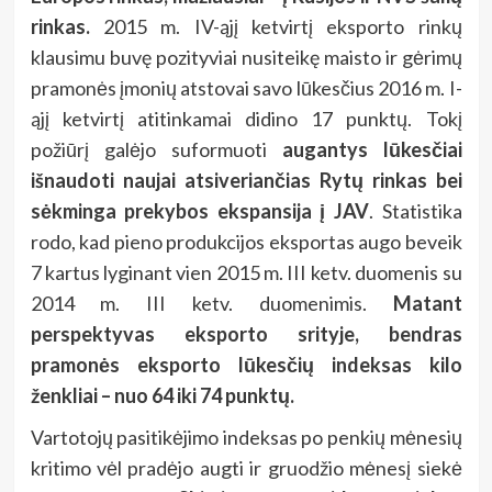
rinkas.
2015 m. IV-ąjį ketvirtį eksporto rinkų
klausimu buvę pozityviai nusiteikę maisto ir gėrimų
pramonės įmonių atstovai savo lūkesčius 2016 m. I-
ąjį ketvirtį atitinkamai didino 17 punktų. Tokį
požiūrį galėjo suformuoti
augantys lūkesčiai
išnaudoti naujai atsiveriančias Rytų rinkas bei
sėkminga prekybos ekspansija į JAV
. Statistika
rodo, kad pieno produkcijos eksportas augo beveik
7 kartus lyginant vien 2015 m. III ketv. duomenis su
2014 m. III ketv. duomenimis.
Matant
perspektyvas eksporto srityje, bendras
pramonės eksporto lūkesčių indeksas kilo
ženkliai – nuo 64 iki 74 punktų.
Vartotojų pasitikėjimo indeksas po penkių mėnesių
kritimo vėl pradėjo augti ir gruodžio mėnesį siekė