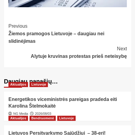
Post
Previous
Žiemos pramogos Lietuvoje – daugiau nei
Navigation
slidinėjimas
Next
Alytuje kruvinas protestas prieš neteisybę
Daugiau panašių…
Aktualijos
Lietuvoje
Energetikos viceministrės pareigas pradeda eiti
Karolina Štelmokaitė
NG Media
2026/08/03
Aktualijos
Bendruomenė
Lietuvoje
Lietuvos Persitvarkymo Sąjūdžiui – 38-eri!