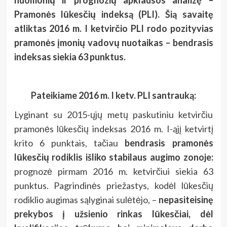
Pramonės lūkesčių indeksą (PLI). Šią savaitę
atliktas 2016 m. I ketvirčio PLI
rodo pozityvias
pramonės įmonių vadovų nuotaikas – bendrasis
indeksas siekia 63 punktus.
Pateikiame 2016 m. I ketv. PLI santrauką:
Lyginant su 2015-ųjų metų paskutiniu ketvirčiu
pramonės lūkesčių indeksas 2016 m. I-ąjį ketvirtį
krito 6 punktais, tačiau
bendrasis pramonės
lūkesčių rodiklis išliko stabilaus augimo zonoje:
prognozė pirmam 2016 m. ketvirčiui siekia 63
punktus. Pagrindinės priežastys, kodėl lūkesčių
rodiklio augimas sąlyginai sulėtėjo, –
nepasiteisinę
prekybos į užsienio rinkas lūkesčiai, dėl