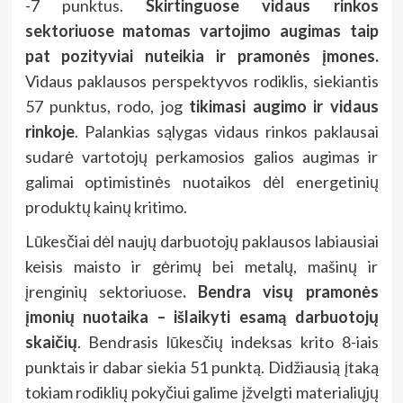
-7 punktus.
Skirtinguose vidaus rinkos
sektoriuose matomas vartojimo augimas taip
pat pozityviai nuteikia ir pramonės įmones.
Vidaus paklausos perspektyvos rodiklis, siekiantis
57 punktus, rodo, jog
tikimasi augimo ir vidaus
rinkoje
. Palankias sąlygas vidaus rinkos paklausai
sudarė vartotojų perkamosios galios augimas ir
galimai optimistinės nuotaikos dėl energetinių
produktų kainų kritimo.
Lūkesčiai dėl naujų darbuotojų paklausos labiausiai
keisis maisto ir gėrimų bei metalų, mašinų ir
įrenginių sektoriuose
. Bendra visų pramonės
įmonių nuotaika – išlaikyti esamą darbuotojų
skaičių
. Bendrasis lūkesčių indeksas krito 8-iais
punktais ir dabar siekia 51 punktą. Didžiausią įtaką
tokiam rodiklių pokyčiui galime įžvelgti materialiųjų