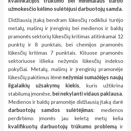
kvalifikacijos trūkumo bei minimalaus darbo
užmokesčio kėlimo sulėtėjusi darbuotojų samda.
Didžiausią įtaką bendram lūkesčių rodikliui turėjo
metalų, mašinų ir įrenginių bei medienos ir baldų
pramonės sektorių lūkesčių kritimas atitinkamai 12
punktų ir 8 punktais, bei chemijos pramonės
lūkesčių kritimas 7 punktais. Kituose pramonės
sektoriuose išlieka nežymūs lūkesčių indekso
pokyčiai. Metalų, mašinų ir įrenginių pramonėje
lūkesčių pakitimus lėmė
nežymiai sumažėjęs naujų
ilgalaikių užsakymų kiekis
, kuris užtikrina
stabilumą įmonėse,
bei nekylanti vidaus paklausa
.
Medienos ir baldų pramonėje didžiausią įtaką darė
darbuotojų samdos sulėtėjimas
: medienos
perdirbimo įmonės jau keletą metų kelia
kvalifikuotų darbuotojų trūkumo problemą
ir