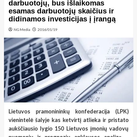
darbuotojų, bus išlaikomas
esamas darbuotojų skaičius ir
didinamos investicijas į įrangą
NG Media
2016/01/19
Lietuvos pramonininkų konfederacija (LPK)
vienintelė šalyje kas ketvirtį atlieka ir pristato
aukščiausio lygio 150 Lietuvos įmonių vadovų
nuomonių ir prognozių apklausos analizę –