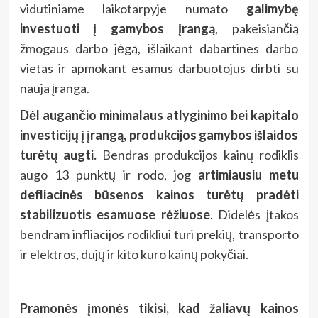
vidutiniame laikotarpyje numato
galimybę
investuoti į gamybos įrangą
, pakeisiančią
žmogaus darbo jėgą, išlaikant dabartines darbo
vietas ir apmokant esamus darbuotojus dirbti su
nauja įranga.
Dėl augančio minimalaus atlyginimo bei kapitalo
investicijų į įrangą, produkcijos gamybos išlaidos
turėtų augti.
Bendras produkcijos kainų rodiklis
augo 13 punktų ir rodo, jog
artimiausiu metu
defliacinės būsenos kainos turėtų pradėti
stabilizuotis esamuose rėžiuose
. Didelės įtakos
bendram infliacijos rodikliui turi prekių, transporto
ir elektros, dujų ir kito kuro kainų pokyčiai.
Pramonės įmonės tikisi, kad žaliavų kainos