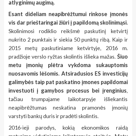
atlyginimų augimą.
Esant dideliam neapibrėžtumui rinkose įmonės
vis dar prieštaringai žiūri į papildomą skolinimąsi.
Skolinimosi rodiklio reikšmė paskutinį ketvirtį
nukrito 2 punktais ir siekia 50 punktų ribą. Kaip ir
2015 metų paskutiniame ketvirtyje, 2016 m.
pradžioje verslo ryžtas skolintis išlieka mažas.
Šiuo
metu įmonių plėtra vykdoma sukauptomis
nuosavomis lėšomis. Atsiradusios ES investicijų
galimybės taip pat paskatino įmones papildomai
investuoti į gamybos procesus bei įrenginius
,
tačiau trumpajame laikotarpyje išliekantis
neapibrėžtumas neskatina pramonės įmonių
varstyti bankų duris ir pradėti skolintis.
2016-ieji parodys, kokią ekonomikos raidą
matysime vidutiniame laikotarpyje ateityje. Metų