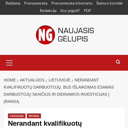
Skip
Reklama
Prenumerata
Prenumerata internetu
Šeimos kortelė
to
Redakcija
Kur įsigyti?
PDF
content
Primary
Menu
HOME
AKTUALIJOS
LIETUVOJE
NERANDANT
KVALIFIKUOTŲ DARBUOTOJŲ, BUS IŠLAIKOMAS ESAMAS
DARBUOTOJŲ SKAIČIUS IR DIDINAMOS INVESTICIJAS Į
ĮRANGĄ
Lietuvoje
Verslas
Nerandant kvalifikuotų