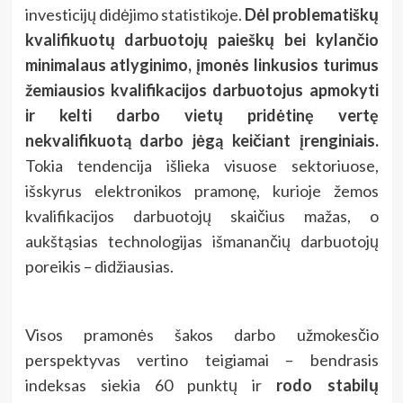
investicijų didėjimo statistikoje.
Dėl problematiškų
kvalifikuotų darbuotojų paieškų bei kylančio
minimalaus atlyginimo, įmonės linkusios turimus
žemiausios kvalifikacijos darbuotojus apmokyti
ir kelti darbo vietų pridėtinę vertę
nekvalifikuotą darbo jėgą keičiant įrenginiais.
Tokia tendencija išlieka visuose sektoriuose,
išskyrus elektronikos pramonę, kurioje žemos
kvalifikacijos darbuotojų skaičius mažas, o
aukštąsias technologijas išmanančių darbuotojų
poreikis – didžiausias.
Visos pramonės šakos darbo užmokesčio
perspektyvas vertino teigiamai
– bendrasis
indeksas siekia 60 punktų ir
rodo stabilų