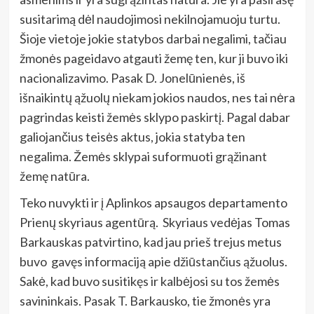
susitarimą dėl naudojimosi nekilnojamuoju turtu.
Šioje vietoje jokie statybos darbai negalimi, tačiau
žmonės pageidavo atgauti žemę ten, kur ji buvo iki
nacionalizavimo. Pasak D. Jonelūnienės, iš
išnaikintų ąžuolų niekam jokios naudos, nes tai nėra
pagrindas keisti žemės sklypo paskirtį. Pagal dabar
galiojančius teisės aktus, jokia statyba ten
negalima. Žemės sklypai suformuoti grąžinant
žemę natūra.
Teko nuvykti ir į Aplinkos apsaugos departamento
Prienų skyriaus agentūrą. Skyriaus vedėjas Tomas
Barkauskas patvirtino, kad jau prieš trejus metus
buvo gavęs informaciją apie džiūstančius ąžuolus.
Sakė, kad buvo susitikęs ir kalbėjosi su tos žemės
savininkais. Pasak T. Barkausko, tie žmonės yra