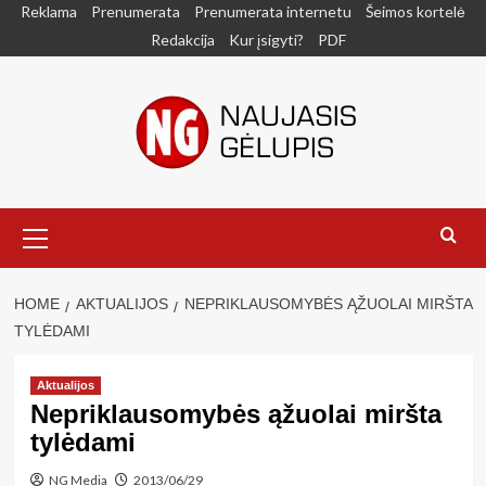
Skip
Reklama
Prenumerata
Prenumerata internetu
Šeimos kortelė
to
Redakcija
Kur įsigyti?
PDF
content
Primary
Menu
HOME
AKTUALIJOS
NEPRIKLAUSOMYBĖS ĄŽUOLAI MIRŠTA
TYLĖDAMI
Aktualijos
Nepriklausomybės ąžuolai miršta
tylėdami
NG Media
2013/06/29