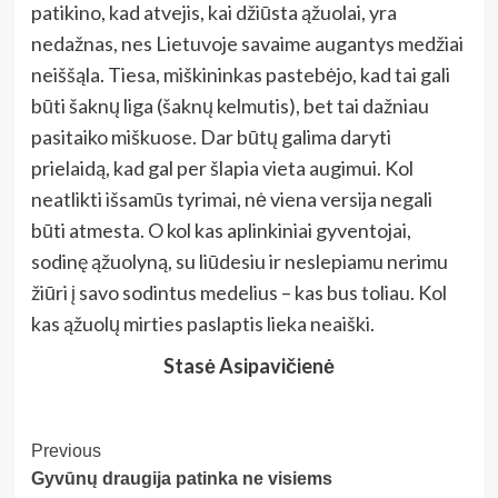
patikino, kad atvejis, kai džiūsta ąžuolai, yra
nedažnas, nes Lietuvoje savaime augantys medžiai
neiššąla. Tiesa, miškininkas pastebėjo, kad tai gali
būti šaknų liga (šaknų kelmutis), bet tai dažniau
pasitaiko miškuose. Dar būtų galima daryti
prielaidą, kad gal per šlapia vieta augimui. Kol
neatlikti išsamūs tyrimai, nė viena versija negali
būti atmesta. O kol kas aplinkiniai gyventojai,
sodinę ąžuolyną, su liūdesiu ir neslepiamu nerimu
žiūri į savo sodintus medelius – kas bus toliau. Kol
kas ąžuolų mirties paslaptis lieka neaiški.
Stasė Asipavičienė
Post
Previous
Gyvūnų draugija patinka ne visiems
Navigation