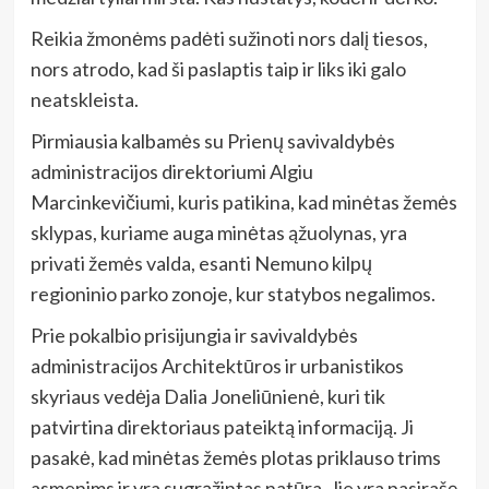
Reikia žmonėms padėti sužinoti nors dalį tiesos,
nors atrodo, kad ši paslaptis taip ir liks iki galo
neatskleista.
Pirmiausia kalbamės su Prienų savivaldybės
administracijos direktoriumi Algiu
Marcinkevičiumi, kuris patikina, kad minėtas žemės
sklypas, kuriame auga minėtas ąžuolynas, yra
privati žemės valda, esanti Nemuno kilpų
regioninio parko zonoje, kur statybos negalimos.
Prie pokalbio prisijungia ir savivaldybės
administracijos Architektūros ir urbanistikos
skyriaus vedėja Dalia Joneliūnienė, kuri tik
patvirtina direktoriaus pateiktą informaciją. Ji
pasakė, kad minėtas žemės plotas priklauso trims
asmenims ir yra sugrąžintas natūra. Jie yra pasirašę