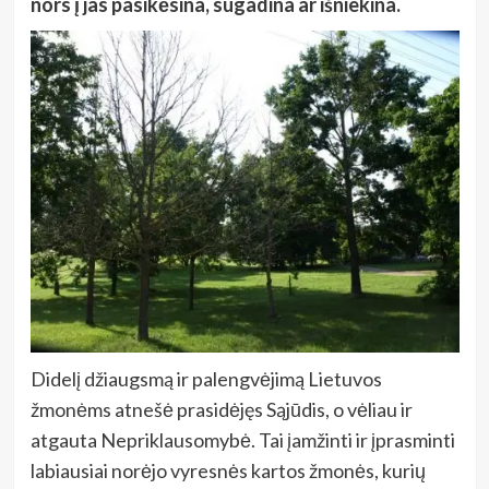
nors į jas pasikėsina, sugadina ar išniekina.
Didelį džiaugsmą ir palengvėjimą Lietuvos
žmonėms atnešė prasidėjęs Sąjūdis, o vėliau ir
atgauta Nepriklausomybė. Tai įamžinti ir įprasminti
labiausiai norėjo vyresnės kartos žmonės, kurių