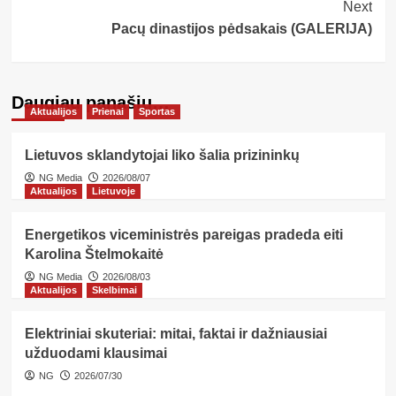
Next
Pacų dinastijos pėdsakais (GALERIJA)
Daugiau panašių…
Aktualijos
Prienai
Sportas
Lietuvos sklandytojai liko šalia prizininkų
NG Media
2026/08/07
Aktualijos
Lietuvoje
Energetikos viceministrės pareigas pradeda eiti
Karolina Štelmokaitė
NG Media
2026/08/03
Aktualijos
Skelbimai
Elektriniai skuteriai: mitai, faktai ir dažniausiai
užduodami klausimai
NG
2026/07/30