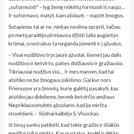
„suformuoti“ – lyg žemę reikėtų formuoti iš naujo…
Ir suformavo, matyt, kam atidavė, – mąstė žmogus.
Sutapimas tai ar ne, niekas nesiima spręsti, tačiau
po metų pradėjo pirmiausia džiūti šalia augantys
krūmai, o netrukus ta neganda įsimetė ir į ąžuolus.
– Visai nudžiūvo trys jauni ąžuolai, šiemet jau dalis
nudžiūvo ir ketvirto, paties didžiausio ir gražiausio.
Tikriausiai nudžius visi… Ir mes manom, kad tai
atsitiko ne be žmogaus įsikišimo. Gal kur nors
Prienuose yra žmonių, kurie galėtų pasakyti, kas
atsitiko jau dideliems, beveik ketvirčio amžiaus
Nepriklausomybės ąžuolams, kad jie miršta
stovėdami, – liūdnai kalbėjo S. Visockas.
Iš tiesų sunku patikėti, kad tokie gražūs ir išlakūs
medžiai tyliai miršta. Kas nustatys, kodėl ir dėl ko.