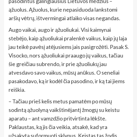
pasodintus galingiausius Lietuvos medžius –
ąžuolus. Ąžuolus, kurie nepasiduoda lankstomi
aršių vėtrų, ištvermingai atlaiko visas negandas.
Augo vaikai, augo ir ąžuoliukai. Visi kaimynai
stebėjo, kaip ąžuoliukai pralenkė vaikus, kaip jų laja
jau teikė pavėsį atėjusiems jais pasigrožėti. Pasak S.
Visocko, nors ąžuoliukai praaugo jų vaikus, tačiau
šie greičiau subrendo, ir prie ąžuoliukų jau
atvesdavo savo vaikus, mūsų anūkus. O seneliai
pasakodavo, ką ir kodėl čia pasodino, ir ką tai jiems
reiškia.
– Tačiau prieš kelis metus pamatėm po mūsų
sodintą ąžuolyną vaikštinėjantį žmogų su keistu
aparatu – ant vamzdžio pritvirtinta lėkšte.
Paklaustas, ką jis čia veikia, atsakė, kad yra
užsakyta suformuoti sklypus. Keistas tas žodis