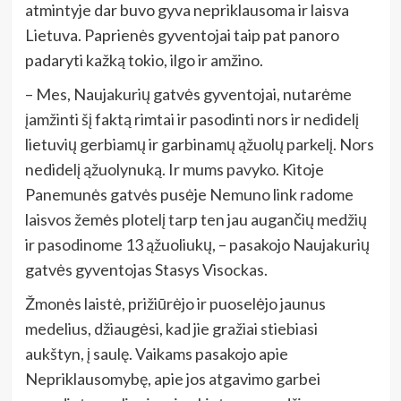
atmintyje dar buvo gyva nepriklausoma ir laisva
Lietuva. Paprienės gyventojai taip pat panoro
padaryti kažką tokio, ilgo ir amžino.
– Mes, Naujakurių gatvės gyventojai, nutarėme
įamžinti šį faktą rimtai ir pasodinti nors ir nedidelį
lietuvių gerbiamų ir garbinamų ąžuolų parkelį. Nors
nedidelį ąžuolynuką. Ir mums pavyko. Kitoje
Panemunės gatvės pusėje Nemuno link radome
laisvos žemės plotelį tarp ten jau augančių medžių
ir pasodinome 13 ąžuoliukų, – pasakojo Naujakurių
gatvės gyventojas Stasys Visockas.
Žmonės laistė, prižiūrėjo ir puoselėjo jaunus
medelius, džiaugėsi, kad jie gražiai stiebiasi
aukštyn, į saulę. Vaikams pasakojo apie
Nepriklausomybę, apie jos atgavimo garbei