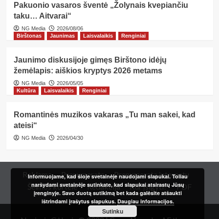
Pakuonio vasaros šventė „Žolynais kvepiančiu
taku… Aitvarai“
NG Media
2026/08/06
Birštonas
Jaunimas
Laisvalaikis
Renginiai
Jaunimo diskusijoje gimęs Birštono idėjų
žemėlapis: aiškios kryptys 2026 metams
NG Media
2026/05/05
Kultūra
Laisvalaikis
Renginiai
Romantinės muzikos vakaras „Tu man sakei, kad
ateisi“
NG Media
2026/04/30
Reklama
Prenumerata
Prenumerata internetu
Informuojame, kad šioje svetainėje naudojami slapukai. Toliau
naršydami svetainėje sutinkate, kad slapukai atsirastų Jūsų
Šeimos kortelė
Redakcija
Kur įsigyti?
PDF
įrenginyje. Savo duotą sutikimą bet kada galėsite atšaukti
ištrindami įrašytus slapukus.
Daugiau informacijos.
Sutinku