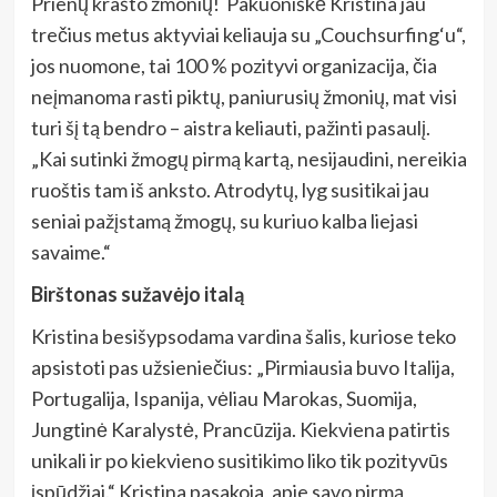
Prienų krašto žmonių! Pakuoniškė Kristina jau
trečius metus aktyviai keliauja su „Couchsurfing‘u“,
jos nuomone, tai 100 % pozityvi organizacija, čia
neįmanoma rasti piktų, paniurusių žmonių, mat visi
turi šį tą bendro – aistra keliauti, pažinti pasaulį.
„Kai sutinki žmogų pirmą kartą, nesijaudini, nereikia
ruoštis tam iš anksto. Atrodytų, lyg susitikai jau
seniai pažįstamą žmogų, su kuriuo kalba liejasi
savaime.“
Birštonas sužavėjo italą
Kristina besišypsodama vardina šalis, kuriose teko
apsistoti pas užsieniečius: „Pirmiausia buvo Italija,
Portugalija, Ispanija, vėliau Marokas, Suomija,
Jungtinė Karalystė, Prancūzija. Kiekviena patirtis
unikali ir po kiekvieno susitikimo liko tik pozityvūs
įspūdžiai.“ Kristina pasakoja, apie savo pirmą