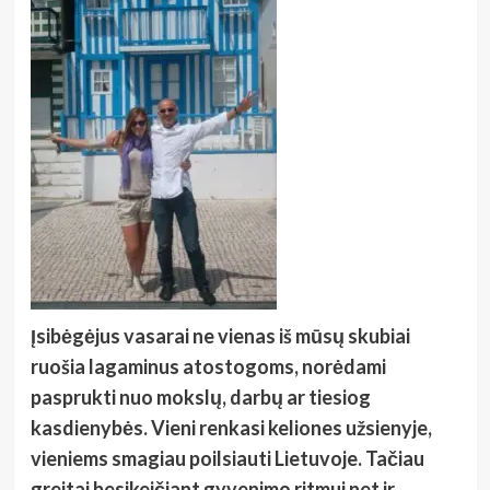
Įsibėgėjus vasarai ne vienas iš mūsų skubiai
ruošia lagaminus atostogoms, norėdami
pasprukti nuo mokslų, darbų ar tiesiog
kasdienybės. Vieni renkasi keliones užsienyje,
vieniems smagiau poilsiauti Lietuvoje. Tačiau
greitai besikeičiant gyvenimo ritmui net ir