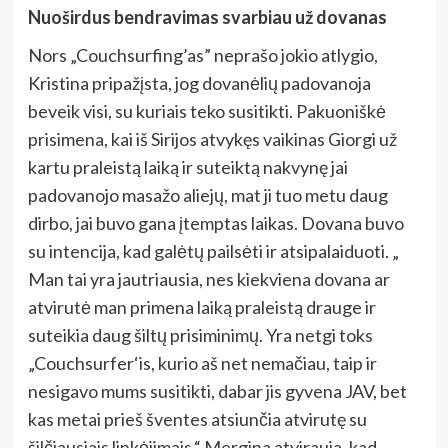
Nuoširdus bendravimas svarbiau už dovanas
Nors „Couchsurfing’as” neprašo jokio atlygio,
Kristina pripažįsta, jog dovanėlių padovanoja
beveik visi, su kuriais teko susitikti. Pakuoniškė
prisimena, kai iš Sirijos atvykęs vaikinas Giorgi už
kartu praleistą laiką ir suteiktą nakvynę jai
padovanojo masažo aliejų, mat ji tuo metu daug
dirbo, jai buvo gana įtemptas laikas. Dovana buvo
su intencija, kad galėtų pailsėti ir atsipalaiduoti. „
Man tai yra jautriausia, nes kiekviena dovana ar
atvirutė man primena laiką praleistą drauge ir
suteikia daug šiltų prisiminimų. Yra netgi toks
„Couchsurfer‘is, kurio aš net nemačiau, taip ir
nesigavo mums susitikti, dabar jis gyvena JAV, bet
kas metai prieš šventes atsiunčia atvirutę su
šilčiausiais linkėjimais.“ Mergina atvirauja, kad