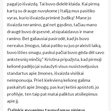
pagal jo išvaizdą. Tai buvo didelė klaida. Kai pirmą
kartą su drauge nuvykome į Italiją mus pasitiko
vyras, kurio išvaizda priminė žudiką! Mane jo
išvaizda neramino, gal net gąsdino, tačiau mano
draugė buvo drąsesnė, atsipalaidavus ir mane
ramino. Bet galiausiai pasirodė, kad jis buvo
nerealus žmogus, labai patiko su juo praleisti laiką,
buvo išties smagu, paskui pačiai buvo gėda dėl savo
ankstesnių minčių.“ Kristina pripažįsta, kad pirmoji
kelionė padėjo jai sulaužyti visus nusistovėjusius
standartus apie žmones, išvaizda visiškai
neimponuoja. Prieš kiekvieną kelionę galima
paskaityti apie žmogų, pas kurį ketini apsistoti, jo
profilyje, ten taip pat matai paliktus atsiliepimus
apie jį.
Dalinkis gyvenimu taupydamas pinigus