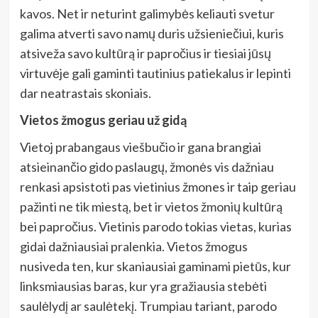
kavos. Net ir neturint galimybės keliauti svetur
galima atverti savo namų duris užsieniečiui, kuris
atsiveža savo kultūrą ir papročius ir tiesiai jūsų
virtuvėje gali gaminti tautinius patiekalus ir lepinti
dar neatrastais skoniais.
Vietos žmogus geriau už gidą
Vietoj prabangaus viešbučio ir gana brangiai
atsieinančio gido paslaugų, žmonės vis dažniau
renkasi apsistoti pas vietinius žmones ir taip geriau
pažinti ne tik miestą, bet ir vietos žmonių kultūrą
bei papročius. Vietinis parodo tokias vietas, kurias
gidai dažniausiai pralenkia. Vietos žmogus
nusiveda ten, kur skaniausiai gaminami pietūs, kur
linksmiausias baras, kur yra gražiausia stebėti
saulėlydį ar saulėtekį. Trumpiau tariant, parodo