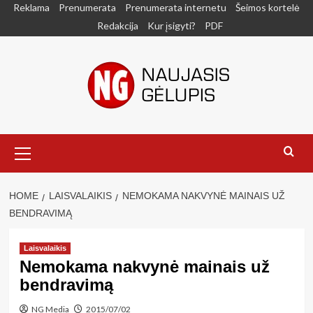
Skip
Reklama
Prenumerata
Prenumerata internetu
Šeimos kortelė
to
Redakcija
Kur įsigyti?
PDF
content
Primary
Menu
HOME
LAISVALAIKIS
NEMOKAMA NAKVYNĖ MAINAIS UŽ
BENDRAVIMĄ
Laisvalaikis
Nemokama nakvynė mainais už
bendravimą
NG Media
2015/07/02