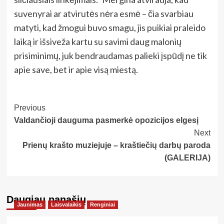
suvenyrai ar atvirutės nėra esmė – čia svarbiau
matyti, kad žmogui buvo smagu, jis puikiai praleido
laiką ir išsiveža kartu su savimi daug malonių
prisiminimų, juk bendraudamas palieki įspūdį ne tik
apie save, bet ir apie visą miestą.
Post
Previous
Valdančioji dauguma pasmerkė opozicijos elgesį
Navigation
Next
Prienų krašto muziejuje – kraštiečių darbų paroda
(GALERIJA)
Daugiau panašių…
Jaunimas
Laisvalaikis
Renginiai