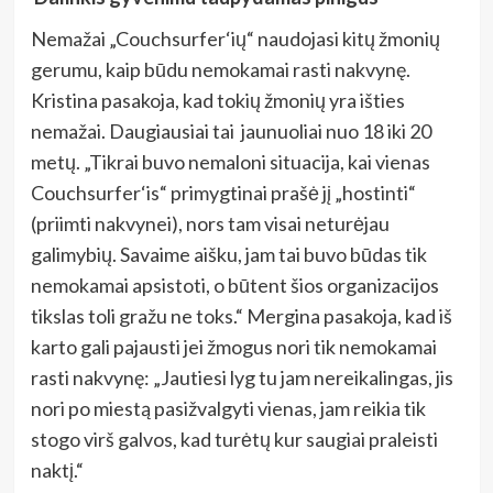
Nemažai „Couchsurfer‘ių“ naudojasi kitų žmonių
gerumu, kaip būdu nemokamai rasti nakvynę.
Kristina pasakoja, kad tokių žmonių yra išties
nemažai. Daugiausiai tai jaunuoliai nuo 18 iki 20
metų. „Tikrai buvo nemaloni situacija, kai vienas
Couchsurfer‘is“ primygtinai prašė jį „hostinti“
(priimti nakvynei), nors tam visai neturėjau
galimybių. Savaime aišku, jam tai buvo būdas tik
nemokamai apsistoti, o būtent šios organizacijos
tikslas toli gražu ne toks.“ Mergina pasakoja, kad iš
karto gali pajausti jei žmogus nori tik nemokamai
rasti nakvynę: „Jautiesi lyg tu jam nereikalingas, jis
nori po miestą pasižvalgyti vienas, jam reikia tik
stogo virš galvos, kad turėtų kur saugiai praleisti
naktį.“