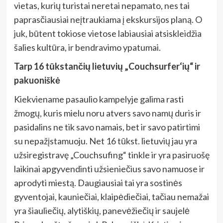
vietas, kurių turistai neretai nepamato, nes tai
paprasčiausiai neįtraukiama į ekskursijos planą. O
juk, būtent tokiose vietose labiausiai atsiskleidžia
šalies kultūra, ir bendravimo ypatumai.
Tarp 16 tūkstančių lietuvių „Couchsurfer‘ių“ ir
pakuoniškė
Kiekviename pasaulio kampelyje galima rasti
žmogų, kuris mielu noru atvers savo namų duris ir
pasidalins ne tik savo namais, bet ir savo patirtimi
su nepažįstamuoju. Net 16 tūkst. lietuvių jau yra
užsiregistravę „Couchsufing“ tinkle ir yra pasiruošę
laikinai apgyvendinti užsieniečius savo namuose ir
aprodyti miestą. Daugiausiai tai yra sostinės
gyventojai, kauniečiai, klaipėdiečiai, tačiau nemažai
yra šiauliečių, alytiškių, panevėžiečių ir saujelė