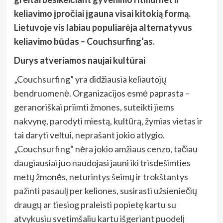
keliavimo įpročiai įgauna visai kitokią formą.
Lietuvoje vis labiau populiarėja alternatyvus
keliavimo būdas – Couchsurfing‘as.
Durys atveriamos naujai kultūrai
„Couchsurfing” yra didžiausia keliautojų
bendruomenė. Organizacijos esmė paprasta –
geranoriškai priimti žmones, suteikti jiems
nakvynę, parodyti miestą, kultūrą, žymias vietas ir
tai daryti veltui, neprašant jokio atlygio.
„Couchsurfing“ nėra jokio amžiaus cenzo, tačiau
daugiausiai juo naudojasi jauni iki trisdešimties
metų žmonės, neturintys šeimų ir trokštantys
pažinti pasaulį per keliones, susirasti užsieniečių
draugų ar tiesiog praleisti popietę kartu su
atvykusiu svetimšaliu kartu išgeriant puodelį