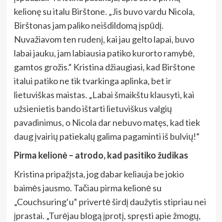
kelionę su italu Birštone. „Jis buvo vardu Nicola,
Birštonas jam paliko neišdildomą įspūdį.
Nuvažiavom ten rudenį, kai jau gelto lapai, buvo
labai jauku, jam labiausia patiko kurorto ramybė,
gamtos grožis.“ Kristina džiaugiasi, kad Birštone
italui patiko ne tik tvarkinga aplinka, bet ir
lietuviškas maistas. „Labai šmaikštu klausyti, kai
užsienietis bando ištarti lietuviškus valgių
pavadinimus, o Nicola dar nebuvo matęs, kad tiek
daug įvairių patiekalų galima pagaminti iš bulvių!“
Pirma kelionė – atrodo, kad pasitiko žudikas
Kristina pripažįsta, jog dabar keliauja be jokio
baimės jausmo. Tačiau pirma kelionė su
„Couchsuring‘u“ privertė širdį daužytis stipriau nei
įprastai. „Turėjau blogą įprotį, spręsti apie žmogų,