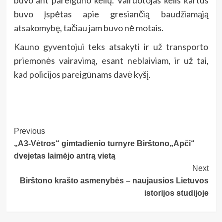
buvo įspėtas apie gresiančią baudžiamąją
atsakomybę, tačiau jam buvo nė motais.
Kauno gyventojui teks atsakyti ir už transporto
priemonės vairavimą, esant neblaiviam, ir už tai,
kad policijos pareigūnams davė kyšį.
Post
Previous
„A3-Vėtros“ gimtadienio turnyre Birštono„Apči“
Navigation
dvejetas laimėjo antrą vietą
Next
Birštono krašto asmenybės – naujausios Lietuvos
istorijos studijoje