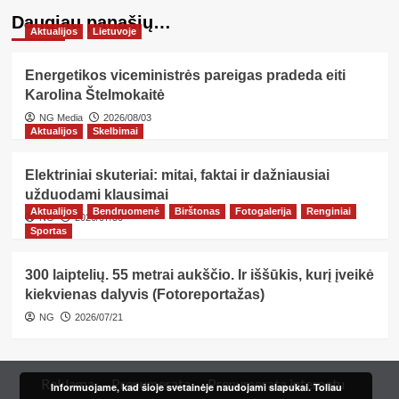
Daugiau panašių…
Aktualijos
Lietuvoje
Energetikos viceministrės pareigas pradeda eiti
Karolina Štelmokaitė
NG Media
2026/08/03
Aktualijos
Skelbimai
Elektriniai skuteriai: mitai, faktai ir dažniausiai
užduodami klausimai
Aktualijos
Bendruomenė
Birštonas
Fotogalerija
Renginiai
NG
2026/07/30
Sportas
300 laiptelių. 55 metrai aukščio. Ir iššūkis, kurį įveikė
kiekvienas dalyvis (Fotoreportažas)
NG
2026/07/21
Reklama
Prenumerata
Prenumerata internetu
Informuojame, kad šioje svetainėje naudojami slapukai. Toliau