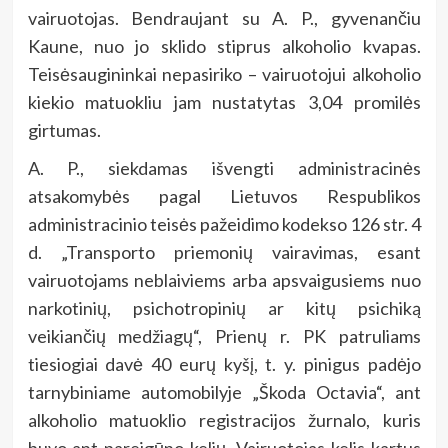
vairuotojas. Bendraujant su A. P., gyvenančiu
Kaune, nuo jo sklido stiprus alkoholio kvapas.
Teisėsaugininkai nepasiriko – vairuotojui alkoholio
kiekio matuokliu jam nustatytas 3,04 promilės
girtumas.
A. P., siekdamas išvengti administracinės
atsakomybės pagal Lietuvos Respublikos
administracinio teisės pažeidimo kodekso 126 str. 4
d. „Transporto priemonių vairavimas, esant
vairuotojams neblaiviems arba apsvaigusiems nuo
narkotinių, psichotropinių ar kitų psichiką
veikiančių medžiagų“, Prienų r. PK patruliams
tiesiogiai davė 40 eurų kyšį, t. y. pinigus padėjo
tarnybiniame automobilyje „Škoda Octavia“, ant
alkoholio matuoklio registracijos žurnalo, kuris
buvo ant pareigūno kelių. Vairuotojas kelis kartus