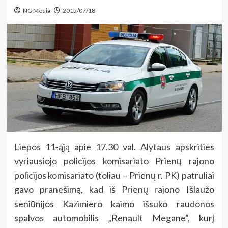
NG Media
2015/07/18
Liepos 11-ąją apie 17.30 val. Alytaus apskrities
vyriausiojo policijos komisariato Prienų rajono
policijos komisariato (toliau – Prienų r. PK) patruliai
gavo pranešimą, kad iš Prienų rajono Išlaužo
seniūnijos Kazimiero kaimo išsuko raudonos
spalvos automobilis „Renault Megane“, kurį