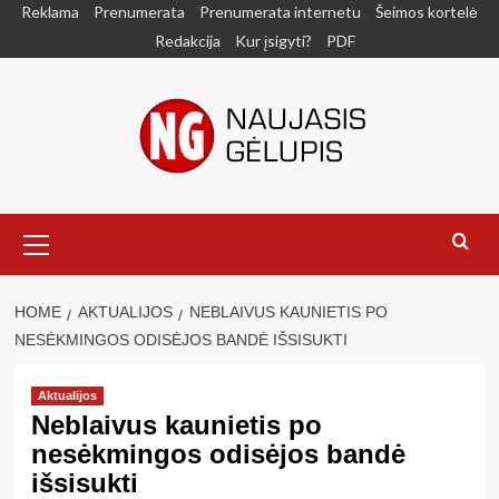
Skip
Reklama
Prenumerata
Prenumerata internetu
Šeimos kortelė
to
Redakcija
Kur įsigyti?
PDF
content
Primary
Menu
HOME
AKTUALIJOS
NEBLAIVUS KAUNIETIS PO
NESĖKMINGOS ODISĖJOS BANDĖ IŠSISUKTI
Aktualijos
Neblaivus kaunietis po
nesėkmingos odisėjos bandė
išsisukti