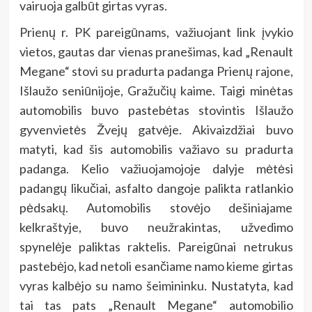
vairuoja galbūt girtas vyras.
Prienų r. PK pareigūnams, važiuojant link įvykio
vietos, gautas dar vienas pranešimas, kad „Renault
Megane“ stovi su pradurta padanga Prienų rajone,
Išlaužo seniūnijoje, Gražučių kaime. Taigi minėtas
automobilis buvo pastebėtas stovintis Išlaužo
gyvenvietės Žvejų gatvėje. Akivaizdžiai buvo
matyti, kad šis automobilis važiavo su pradurta
padanga. Kelio važiuojamojoje dalyje mėtėsi
padangų likučiai, asfalto dangoje palikta ratlankio
pėdsakų. Automobilis stovėjo dešiniajame
kelkraštyje, buvo neužrakintas, užvedimo
spynelėje paliktas raktelis. Pareigūnai netrukus
pastebėjo, kad netoli esančiame namo kieme girtas
vyras kalbėjo su namo šeimininku. Nustatyta, kad
tai tas pats „Renault Megane“ automobilio