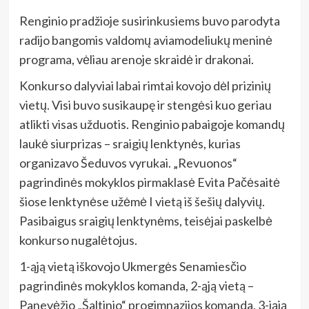
Renginio pradžioje susirinkusiems buvo parodyta
radijo bangomis valdomų aviamodeliukų meninė
programa, vėliau arenoje skraidė ir drakonai.
Konkurso dalyviai labai rimtai kovojo dėl prizinių
vietų. Visi buvo susikaupę ir stengėsi kuo geriau
atlikti visas užduotis. Renginio pabaigoje komandų
laukė siurprizas – sraigių lenktynės, kurias
organizavo Šeduvos vyrukai. „Revuonos“
pagrindinės mokyklos pirmaklasė Evita Pačėsaitė
šiose lenktynėse užėmė I vietą iš šešių dalyvių.
Pasibaigus sraigių lenktynėms, teisėjai paskelbė
konkurso nugalėtojus.
1-ąją vietą iškovojo Ukmergės Senamiesčio
pagrindinės mokyklos komanda, 2-ąją vietą –
Panevėžio „Šaltinio“ progimnazijos komanda, 3-iąją