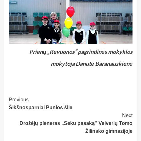
Prienų „Revuonos“ pagrindinės mokyklos
mokytoja Danutė Baranauskienė
Post
Previous
Šikšnosparniai Punios šile
Navigation
Next
Drožėjų pleneras „Seku pasaką“ Veiverių Tomo
Žilinsko gimnazijoje