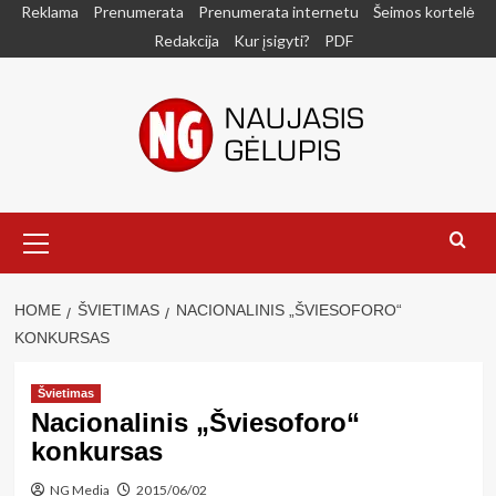
Skip
Reklama
Prenumerata
Prenumerata internetu
Šeimos kortelė
to
Redakcija
Kur įsigyti?
PDF
content
Primary
Menu
HOME
ŠVIETIMAS
NACIONALINIS „ŠVIESOFORO“
KONKURSAS
Švietimas
Nacionalinis „Šviesoforo“
konkursas
NG Media
2015/06/02