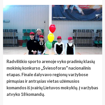
Radviliškio sporto arenoje vyko pradinių klasių
mokinių konkurso „Šviesoforas“ nacionalinis
etapas. Finale dalyvavo regionų varžybose
pirmąsias ir antrąsias vietas užėmusios
komandos iš įvairių Lietuvos mokyklų. Į varžybas
atvyko 18 komandų.