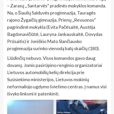
– Zarasų „ Santarvės“ pradinės mokyklos komanda.
Na, o Šiaulių Salduvės progimnazija, Tauragės
rajono Žygaičių gimnazija, Prienų „Revuonos“
pagrindinė mokykla (Evita Pačėsaitė, Austėja
Bagdonavičiūtė, Lauryna Jankauskaitė, Dovydas
Prūsaitis) ir Joniškio Mato Slančiausko
progimnazija surinko vienodą balų skaičių (180).
Liūdinčių nebuvo. Visos komandos gavo daug
dovanų. Jomis pasirūpino renginio organizatoriai
Lietuvos automobilių kelių direkcija prie
Susisiekimo ministerijos, Lietuvos mokinių
neformaliojo ugdymo švietimo centras. Į namus visi
išvyko linksmi ir patenkinti.