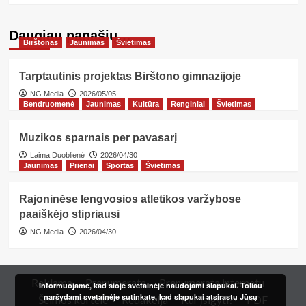
Daugiau panašių…
Birštonas
Jaunimas
Švietimas
Tarptautinis projektas Birštono gimnazijoje
NG Media
2026/05/05
Bendruomenė
Jaunimas
Kultūra
Renginiai
Švietimas
Muzikos sparnais per pavasarį
Laima Duoblienė
2026/04/30
Jaunimas
Prienai
Sportas
Švietimas
Rajoninėse lengvosios atletikos varžybose
paaiškėjo stipriausi
NG Media
2026/04/30
Reklama
Prenumerata
Prenumerata internetu
Informuojame, kad šioje svetainėje naudojami slapukai. Toliau
naršydami svetainėje sutinkate, kad slapukai atsirastų Jūsų
Šeimos kortelė
Redakcija
Kur įsigyti?
PDF