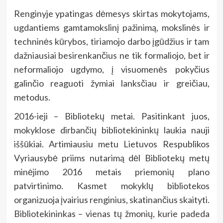
Renginyje ypatingas dėmesys skirtas mokytojams,
ugdantiems gamtamokslinį pažinimą, mokslinės ir
techninės kūrybos, tiriamojo darbo įgūdžius ir tam
dažniausiai besirenkančius ne tik formaliojo, bet ir
neformaliojo ugdymo, į visuomenės pokyčius
galinčio reaguoti žymiai lanksčiau ir greičiau,
metodus.
2016-ieji – Bibliotekų metai. Pasitinkant juos,
mokyklose dirbančių bibliotekininkų laukia nauji
iššūkiai. Artimiausiu metu Lietuvos Respublikos
Vyriausybė priims nutarimą dėl Bibliotekų metų
minėjimo 2016 metais priemonių plano
patvirtinimo. Kasmet mokyklų bibliotekos
organizuoja įvairius renginius, skatinančius skaityti.
Bibliotekininkas – vienas tų žmonių, kurie padeda