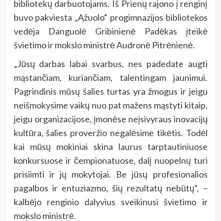
bibliotekų darbuotojams. Iš Prienų rajono į renginį
buvo pakviesta „Ąžuolo“ progimnazijos bibliotekos
vedėja Danguolė Gribinienė Padėkas įteikė
švietimo ir mokslo ministrė Audronė Pitrėnienė.
„Jūsų darbas labai svarbus, nes padedate augti
mąstančiam, kuriančiam, talentingam jaunimui.
Pagrindinis mūsų šalies turtas yra žmogus ir jeigu
neišmokysime vaikų nuo pat mažens mąstyti kitaip,
jeigu organizacijose, įmonėse neįsivyraus inovacijų
kultūra, šalies proveržio negalėsime tikėtis. Todėl
kai mūsų mokiniai skina laurus tarptautiniuose
konkursuose ir čempionatuose, dalį nuopelnų turi
prisiimti ir jų mokytojai. Be jūsų profesionalios
pagalbos ir entuziazmo, šių rezultatų nebūtų“, –
kalbėjo renginio dalyvius sveikinusi švietimo ir
mokslo ministrė.