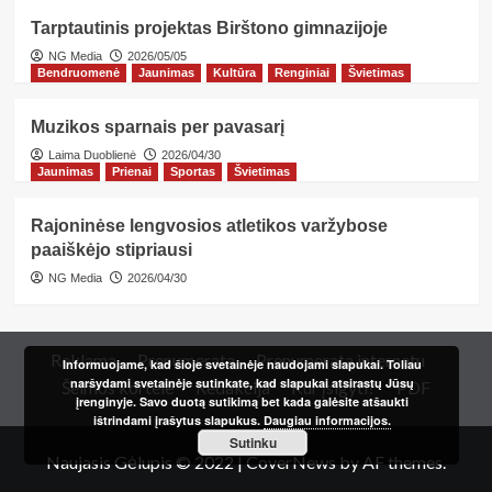
Tarptautinis projektas Birštono gimnazijoje
NG Media
2026/05/05
Bendruomenė
Jaunimas
Kultūra
Renginiai
Švietimas
Muzikos sparnais per pavasarį
Laima Duoblienė
2026/04/30
Jaunimas
Prienai
Sportas
Švietimas
Rajoninėse lengvosios atletikos varžybose
paaiškėjo stipriausi
NG Media
2026/04/30
Reklama
Prenumerata
Prenumerata internetu
Informuojame, kad šioje svetainėje naudojami slapukai. Toliau
naršydami svetainėje sutinkate, kad slapukai atsirastų Jūsų
Šeimos kortelė
Redakcija
Kur įsigyti?
PDF
įrenginyje. Savo duotą sutikimą bet kada galėsite atšaukti
ištrindami įrašytus slapukus.
Daugiau informacijos.
Sutinku
Naujasis Gėlupis © 2022
|
CoverNews
by AF themes.