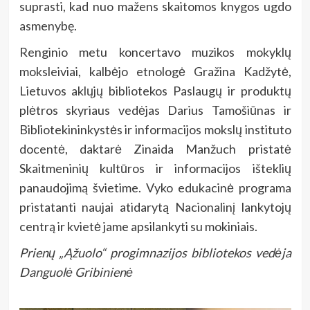
suprasti, kad nuo mažens skaitomos knygos ugdo
asmenybę.
Renginio metu koncertavo muzikos mokyklų
moksleiviai, kalbėjo etnologė Gražina Kadžytė,
Lietuvos aklųjų bibliotekos Paslaugų ir produktų
plėtros skyriaus vedėjas Darius Tamošiūnas ir
Bibliotekininkystės ir informacijos mokslų instituto
docentė, daktarė Zinaida Manžuch pristatė
Skaitmeninių kultūros ir informacijos išteklių
panaudojimą švietime. Vyko edukacinė programa
pristatanti naujai atidarytą Nacionalinį lankytojų
centrą ir kvietė jame apsilankyti su mokiniais.
Prienų „Ąžuolo“ progimnazijos bibliotekos vedėja
Danguolė Gribinienė