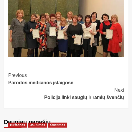
Post
Previous
Parodos medicinos įstaigose
Navigation
Next
Policija linki saugių ir ramių švenčių
Daugiau panašių…
Birštonas
Jaunimas
Švietimas