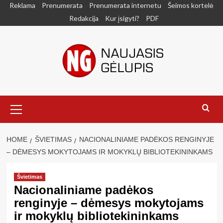
Skip
Reklama
Prenumerata
Prenumerata internetu
Šeimos kortelė
to
Redakcija
Kur įsigyti?
PDF
content
Primary
Menu
HOME
ŠVIETIMAS
NACIONALINIAME PADĖKOS RENGINYJE
– DĖMESYS MOKYTOJAMS IR MOKYKLŲ BIBLIOTEKININKAMS
Švietimas
Nacionaliniame padėkos
renginyje – dėmesys mokytojams
ir mokyklų bibliotekininkams