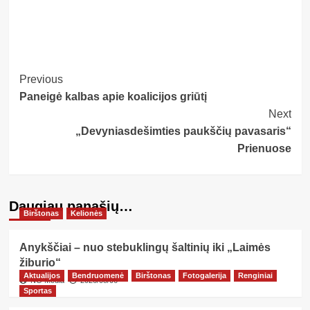
Post
Previous
Paneigė kalbas apie koalicijos griūtį
Navigation
Next
„Devyniasdešimties paukščių pavasaris“
Prienuose
Daugiau panašių…
Birštonas
Kelionės
Anykščiai – nuo stebuklingų šaltinių iki „Laimės
žiburio“
Aktualijos
Bendruomenė
Birštonas
Fotogalerija
Renginiai
NG Media
2026/08/06
Sportas