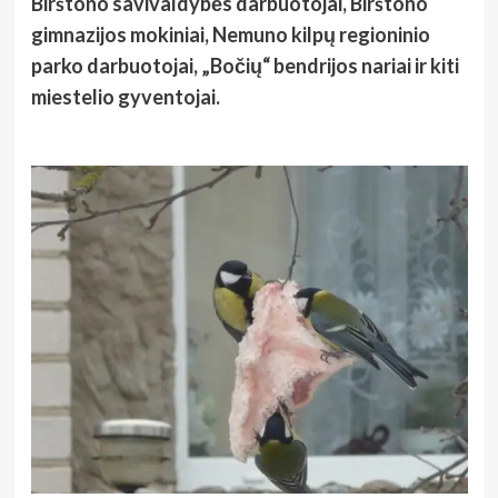
Birštono savivaldybės darbuotojai, Birštono
gimnazijos mokiniai, Nemuno kilpų regioninio
parko darbuotojai, „Bočių“ bendrijos nariai ir kiti
miestelio gyventojai.