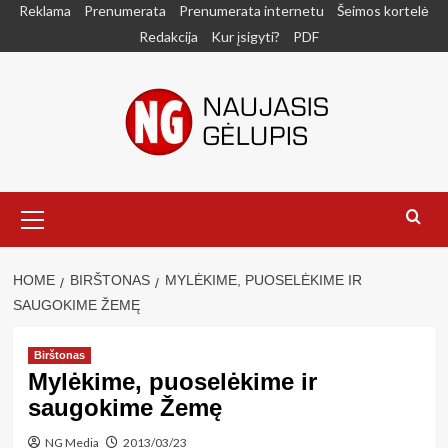
Skip
Reklama
Prenumerata
Prenumerata internetu
Šeimos kortelė
to
Redakcija
Kur įsigyti?
PDF
content
Primary
Menu
HOME
BIRŠTONAS
MYLĖKIME, PUOSELĖKIME IR
SAUGOKIME ŽEMĘ
Birštonas
Mylėkime, puoselėkime ir
saugokime Žemę
NG Media
2013/03/23