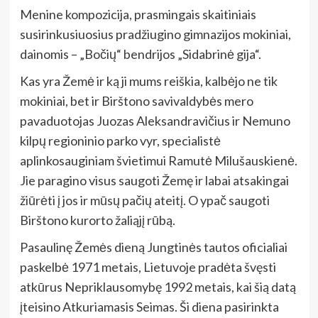
Menine kompozicija, prasmingais skaitiniais
susirinkusiuosius pradžiugino gimnazijos mokiniai,
dainomis – „Bočių“ bendrijos „Sidabrinė gija“.
Kas yra Žemė ir ką ji mums reiškia, kalbėjo ne tik
mokiniai, bet ir Birštono savivaldybės mero
pavaduotojas Juozas Aleksandravičius ir Nemuno
kilpų regioninio parko vyr, specialistė
aplinkosauginiam švietimui Ramutė Milušauskienė.
Jie paragino visus saugoti Žemę ir labai atsakingai
žiūrėti į jos ir mūsų pačių ateitį. O ypač saugoti
Birštono kurorto žaliąjį rūbą.
Pasaulinę Žemės dieną Jungtinės tautos oficialiai
paskelbė 1971 metais, Lietuvoje pradėta švęsti
atkūrus Nepriklausomybę 1992 metais, kai šią datą
įteisino Atkuriamasis Seimas. Ši diena pasirinkta