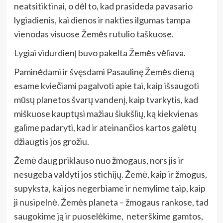
neatsitiktinai, o dėl to, kad prasideda pavasario
lygiadienis, kai dienos ir nakties ilgumas tampa
vienodas visuose Žemės rutulio taškuose.
Lygiai vidurdienį buvo pakelta Žemės vėliava.
Paminėdami ir švęsdami Pasaulinę Žemės dieną
esame kviečiami pagalvoti apie tai, kaip išsaugoti
mūsų planetos švarų vandenį, kaip tvarkytis, kad
miškuose kauptųsi mažiau šiukšlių, ką kiekvienas
galime padaryti, kad ir ateinančios kartos galėtų
džiaugtis jos grožiu.
Žemė daug priklauso nuo žmogaus, nors jis ir
nesugeba valdyti jos stichijų. Žemė, kaip ir žmogus,
supyksta, kai jos negerbiame ir nemylime taip, kaip
ji nusipelnė. Žemės planeta – žmogaus rankose, tad
saugokime ją ir puoselėkime, neterškime gamtos,