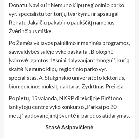
Donatu Naviku ir Nemuno kilpų regioninio parko
vyr. specialistu teritorijų tvarkymui ir apsaugai
Renatu Jakaičiu pakabino paukščių namelius
Žvėrinčiaus miške.
Po Žemės vėliavos pakėlimo ir meninės programos,
savivaldybės salėje vyko paskaita „Biologinė
įvairovė: gamtos dėsniai dalyvaujant žmogui“, kurią
skaitė Nemuno kilpų regioninio parko vyr.
specialistas, A. Stulginskio universiteto lektorius,
biomedicinos mokslų daktaras Žydrūnas Preikša.
Po pietų, 15 valandą, NKRP direkcijoje Birštono
lankytojų centre vyko konkurso „Parkai po 20
metų“ apdovanojimų šventė ir parodos atidarymas.
Stasė Asipavičienė