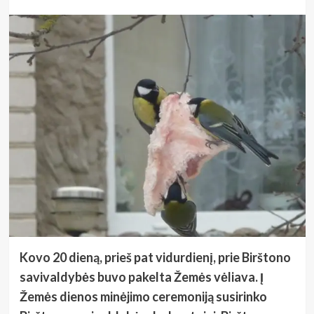
Kovo 20 dieną, prieš pat vidurdienį, prie Birštono
savivaldybės buvo pakelta Žemės vėliava. Į
Žemės dienos minėjimo ceremoniją susirinko