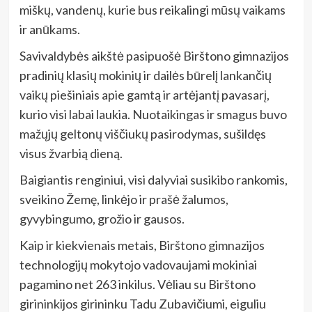
miškų, vandenų, kurie bus reikalingi mūsų vaikams
ir anūkams.
Savivaldybės aikštė pasipuošė Birštono gimnazijos
pradinių klasių mokinių ir dailės būrelį lankančių
vaikų piešiniais apie gamtą ir artėjantį pavasarį,
kurio visi labai laukia. Nuotaikingas ir smagus buvo
mažųjų geltonų viščiukų pasirodymas, sušildęs
visus žvarbią dieną.
Baigiantis renginiui, visi dalyviai susikibo rankomis,
sveikino Žemę, linkėjo ir prašė žalumos,
gyvybingumo, grožio ir gausos.
Kaip ir kiekvienais metais, Birštono gimnazijos
technologijų mokytojo vadovaujami mokiniai
pagamino net 263 inkilus. Vėliau su Birštono
girininkijos girininku Tadu Zubavičiumi, eiguliu