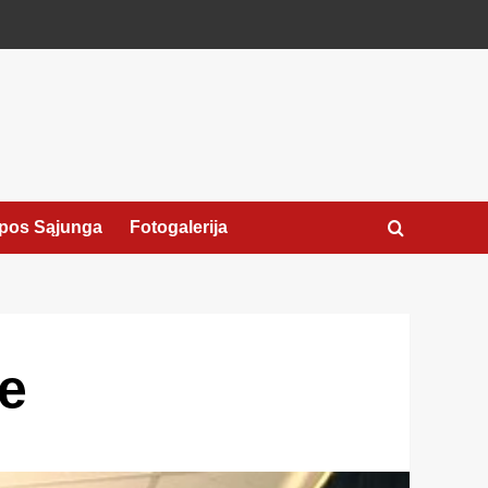
pos Sąjunga
Fotogalerija
e