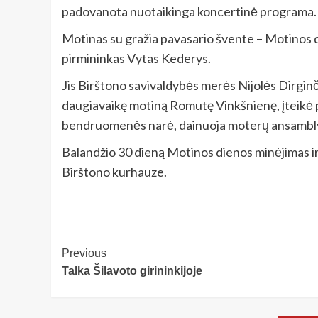
padovanota nuotaikinga koncertinė programa.
Motinas su gražia pavasario švente – Motinos 
pirmininkas Vytas Kederys.
Jis Birštono savivaldybės merės Nijolės Dirgin
daugiavaikę motiną Romutę Vinkšnienę, įteikė pad
bendruomenės narė, dainuoja moterų ansambly
Balandžio 30 dieną Motinos dienos minėjimas i
Birštono kurhauze.
Post
Previous
Talka Šilavoto girininkijoje
Navigation