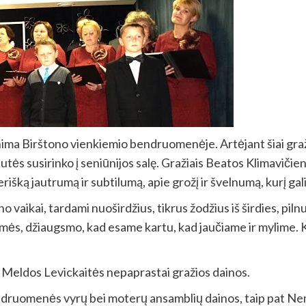
ima Birštono vienkiemio bendruomenėje. Artėjant šiai graži
 susirinko į seniūnijos salę. Gražiais Beatos Klimavičienė
išką jautrumą ir subtilumą, apie grožį ir švelnumą, kurį gali
vaikai, tardami nuoširdžius, tikrus žodžius iš širdies, pilnu
imės, džiaugsmo, kad esame kartu, kad jaučiame ir mylime. K
 Meldos Levickaitės nepaprastai gražios dainos.
ndruomenės vyrų bei moterų ansamblių dainos, taip pat N