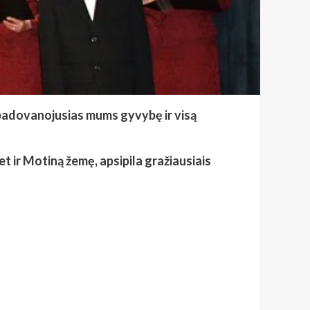
padovanojusias mums gyvybę ir visą
t ir Motiną žemę, apsipila gražiausiais