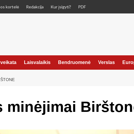
os kortelė
Redakcija
Kur įsigyti?
PDF
veikata
Laisvalaikis
Bendruomenė
Verslas
Euro
RŠTONE
 minėjimai Biršton