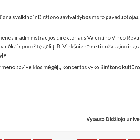
diena sveikino ir Birštono savivaldybės mero pavaduotoja
čienės ir administracijos direktoriaus Valentino Vinco Re
ėką ir puokštę gėlių. R. Vinkšnienė ne tik užaugino ir gražia
je.
r meno saviveiklos mėgėjų koncertas vyko Birštono kultūro
Vytauto Didžiojo unive