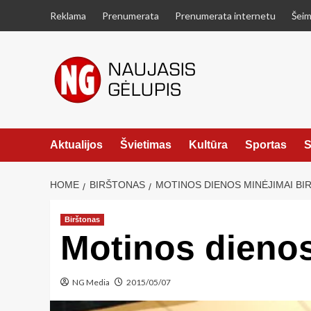
Skip
Reklama
Prenumerata
Prenumerata internetu
Šeim
to
content
Aktualijos
Švietimas
Kultūra
Sportas
S
HOME
BIRŠTONAS
MOTINOS DIENOS MINĖJIMAI BI
Birštonas
Motinos dienos
NG Media
2015/05/07