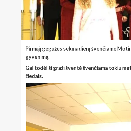
Pirmąjį gegužės sekmadienį švenčiame Motin
gyvenimą.
Gal todėl ši graži šventė švenčiama tokiu met
žiedais.