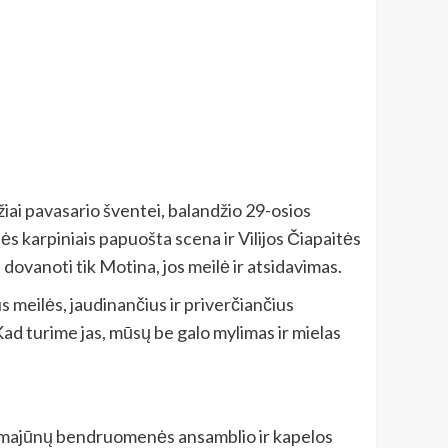
ai pavasario šventei, balandžio 29-osios
s karpiniais papuošta scena ir Vilijos Čiapaitės
 dovanoti tik Motina, jos meilė ir atsidavimas.
s meilės, jaudinančius ir priverčiančius
ad turime jas, mūsų be galo mylimas ir mielas
emajūnų bendruomenės ansamblio ir kapelos