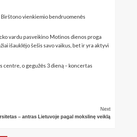
s, Birštono vienkiemio bendruomenės
vucko vardu pasveikino Motinos dienos proga
i išauklėjo šešis savo vaikus, bet ir yra aktyvi
s centre, o gegužės 3 dieną – koncertas
Next
rsitetas – antras Lietuvoje pagal mokslinę veiklą