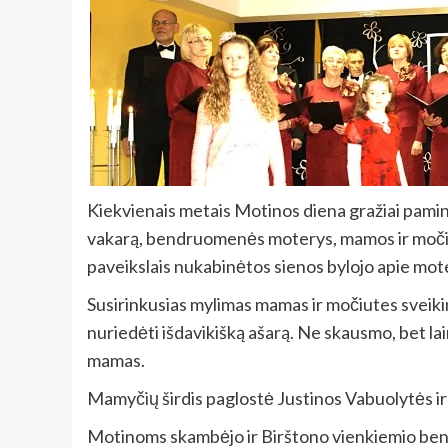
Kiekvienais metais Motinos diena gražiai pamin
vakarą, bendruomenės moterys, mamos ir močiutės
paveikslais nukabinėtos sienos bylojo apie moter
Susirinkusias mylimas mamas ir močiutes sveikino 
nuriedėti išdavikišką ašarą. Ne skausmo, bet la
mamas.
Mamyčių širdis paglostė Justinos Vabuolytės ir
Motinoms skambėjo ir Birštono vienkiemio be