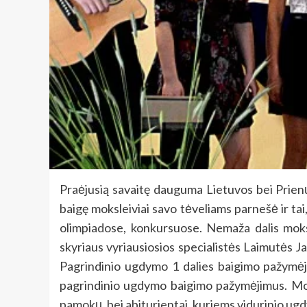
Praėjusią savaitę dauguma Lietuvos bei Prienų
baigę moksleiviai savo tėveliams parnešė ir tai
olimpiadose, konkursuose. Nemaža dalis moksl
skyriaus vyriausiosios specialistės Laimutės Ja
Pagrindinio ugdymo 1 dalies baigimo pažymėj
pagrindinio ugdymo baigimo pažymėjimus. Moky
pamokų, bei abiturientai, kuriems vidurinio ugd