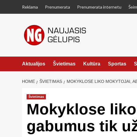
Skip
Reklama
Prenumerata
Prenumerata internetu
Šeim
to
content
Aktualijos
Švietimas
Kultūra
Sportas
S
HOME
ŠVIETIMAS
MOKYKLOSE LIKO MOKYTOJAI, AB
Švietimas
Mokyklose liko 
gabumus tik už