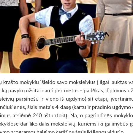
 krašto mokyklų išleido savo moksleivius į ilgai lauktas 
, ką pavyko užsitarnauti per metus – padėkas, diplomus už 
eivių parsinešė ir vieno iš ugdymo(-si) etapų įvertinim
nčiukienės, šiais metais 4 klasę (kartu ir pradinio ugdymo
imus atsiėmė 240 aštuntokų. Na, o pagrindinės mokyklo
klose dar liko dalis moksleivių, kuriems iki galimybės g
ymo programos baigimo karštinė tęsis iki liepos vidurio.