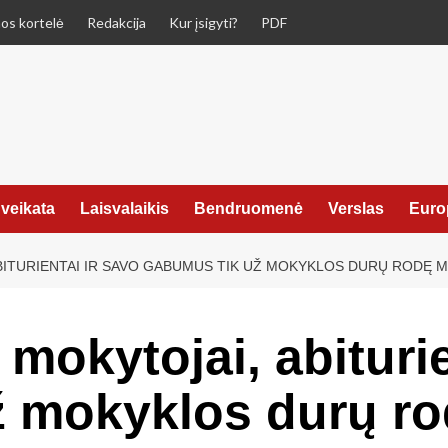
os kortelė
Redakcija
Kur įsigyti?
PDF
veikata
Laisvalaikis
Bendruomenė
Verslas
Euro
ITURIENTAI IR SAVO GABUMUS TIK UŽ MOKYKLOS DURŲ RODĘ MO
mokytojai, abiturie
 mokyklos durų ro