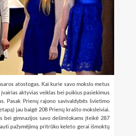
vasaros atostogas. Kai kurie savo mokslo metus
įvairias aktyvias veiklas bei puikius pasiekimus
us. Pasak Prienų rajono savivaldybės švietimo
 etapą) jau baigė 208 Prienų krašto moksleiviai.
s bei gimnazijos savo dešimtokams įteikė 287
auti pažymėjimą pritrūko keleto gerai išmoktų