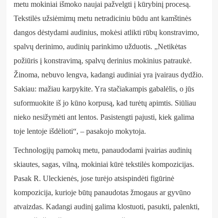
metu mokiniai išmoko naujai pažvelgti į kūrybinį procesą.
Tekstilės užsiėmimų metu netradiciniu būdu ant kamštinės
dangos dėstydami audinius, mokėsi atlikti rūbų konstravimo,
spalvų derinimo, audinių parinkimo užduotis. „Netikėtas
požiūris į konstravimą, spalvų derinius mokinius patraukė.
Žinoma, nebuvo lengva, kadangi audiniai yra įvairaus dydžio.
Sakiau: mažiau karpykite. Yra stačiakampis gabalėlis, o jūs
suformuokite iš jo kūno korpusą, kad turėtų apimtis. Siūliau
nieko nesižymėti ant lentos. Pasistengti pajusti, kiek galima
toje lentoje išdėlioti“, – pasakojo mokytoja.
Technologijų pamokų metu, panaudodami įvairias audinių
skiautes, sagas, vilną, mokiniai kūrė tekstilės kompozicijas.
Pasak R. Uleckienės, jose turėjo atsispindėti figūrinė
kompozicija, kurioje būtų panaudotas žmogaus ar gyvūno
atvaizdas. Kadangi audinį galima klostuoti, pasukti, palenkti,