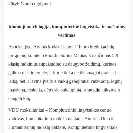
kūrybiškumo ugdymui.
Įdomioji morfologija, kompiuterinė lingvistika ir mašininis
vertimas
Asociacijos „Atviras kodas Lietuvai“ biuro ir edukacinių
programų komiteto koordinatorius Mantas Kriaučiūnas 5-8
klasių mokinius supažindino su daugybe žaidimų, kuriuos
galima rasti internete, ir kurie tinka ne tik smagiai praleisti
laiką, bet ir lavina įvairius vaikų gebėjimus: vaizduotę, loginį
mąstymą, reakciją, dėmesio sukaupimą, strategijų taikymą ir
daugelį kitų.
VDU mokslininkai – Kompiuterinio lingvistikos centro
vadovas, humanitarinių mokslų daktaras Andrius Utka ir
Humanitarinių mokslų daktarė, Kompiuterinio lingvistikos