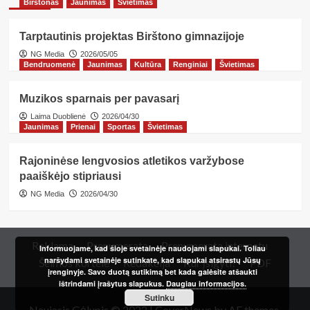
Birštonas
Jaunimas
Švietimas
Tarptautinis projektas Birštono gimnazijoje
NG Media
2026/05/05
Bendruomenė
Jaunimas
Kultūra
Renginiai
Švietimas
Muzikos sparnais per pavasarį
Laima Duoblienė
2026/04/30
Jaunimas
Prienai
Sportas
Švietimas
Rajoninėse lengvosios atletikos varžybose
paaiškėjo stipriausi
NG Media
2026/04/30
Reklama
Prenumerata
Prenumerata internetu
Informuojame, kad šioje svetainėje naudojami slapukai. Toliau
naršydami svetainėje sutinkate, kad slapukai atsirastų Jūsų
Šeimos kortelė
Redakcija
Kur įsigyti?
PDF
įrenginyje. Savo duotą sutikimą bet kada galėsite atšaukti
ištrindami įrašytus slapukus.
Daugiau informacijos.
Sutinku
Naujasis Gėlupis © 2022
|
CoverNews
by AF themes.