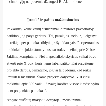
technologijų naujovėmis džiaugėsi R. Alaburdienė.
Įtraukė ir pačius mažiausiuosius
Paklausus, kokie vaikų atsiliepimai, direktorės pavaduotoja
patikino, jog patys geriausi. Tai, pasak jos, rodo ir jų elgesys:
nereikėjo per pamokas tildyti, prašyti klausytis. Per pertraukas
mokiniai be jokio stumdymosi sustodavo į eilutę prie X-box
žaidimų kompiuterio. Net ir specialiojo skyriaus vaikai buvo
atvesti prie X-box, kuris jiems labai patiko. Kai pradėjome
projekto darbus, pamatėme, jog tai taip įdomu, kad reikia
įtraukti ir mažiukus. Šiame projekte dalyvavo 1-10 klasių
mokiniai, apie 300 vaikų. Savaitę kasdien visose klasėse vyko
bent po penkias pamokas“.
Atvykę aukštųjų mokyklų dėstytojai, mokslininkai