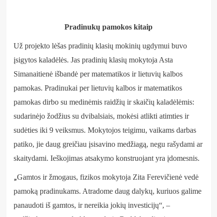
Pradinukų pamokos kitaip
Už projekto lėšas pradinių klasių mokinių ugdymui buvo
įsigytos kaladėlės. Jas pradinių klasių mokytoja Asta
Simanaitienė išbandė per matematikos ir lietuvių kalbos
pamokas. Pradinukai per lietuvių kalbos ir matematikos
pamokas dirbo su medinėmis raidžių ir skaičių kaladėlėmis:
sudarinėjo žodžius su dvibalsiais, mokėsi atlikti atimties ir
sudėties iki 9 veiksmus. Mokytojos teigimu, vaikams darbas
patiko, jie daug greičiau įsisavino medžiagą, negu rašydami ar
skaitydami. Ieškojimas atsakymo konstruojant yra įdomesnis.
„
Gamtos ir žmogaus, fizikos mokytoja Zita Ferevičienė vedė
pamoką pradinukams. Atradome daug dalykų, kuriuos galime
panaudoti iš gamtos, ir nereikia jokių investicijų“, –