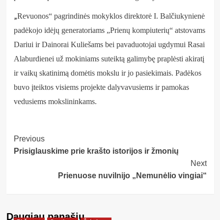
„
Revuonos“ pagrindinės mokyklos direktorė I. Balčiukynienė
padėkojo idėjų generatoriams „Prienų kompiuterių“ atstovams
Dariui ir Dainorai Kuliešams bei pavaduotojai ugdymui Rasai
Alaburdienei už mokiniams suteiktą galimybę praplėsti akiratį
ir vaikų skatinimą domėtis mokslu ir jo pasiekimais. Padėkos
buvo įteiktos visiems projekte dalyvavusiems ir pamokas
vedusiems mokslininkams.
Post
Previous
Prisiglauskime prie krašto istorijos ir žmonių
Navigation
Next
Prienuose nuvilnijo „Nemunėlio vingiai“
Daugiau panašių…