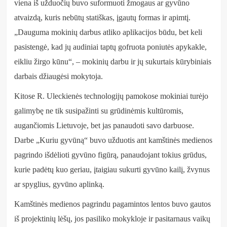
viena iš užduočių buvo suformuoti žmogaus ar gyvūno
atvaizdą, kuris nebūtų statiškas, įgautų formas ir apimtį.
„Dauguma mokinių darbus atliko aplikacijos būdu, bet keli
pasistengė, kad jų audiniai taptų gofruota poniutės apykakle,
eikliu žirgo kūnu“, – mokinių darbu ir jų sukurtais kūrybiniais
darbais džiaugėsi mokytoja.
Kitose R. Uleckienės technologijų pamokose mokiniai turėjo
galimybę ne tik susipažinti su grūdinėmis kultūromis,
augančiomis Lietuvoje, bet jas panaudoti savo darbuose.
Darbe „Kuriu gyvūną“ buvo užduotis ant kamštinės medienos
pagrindo išdėlioti gyvūno figūrą, panaudojant tokius grūdus,
kurie padėtų kuo geriau, įtaigiau sukurti gyvūno kailį, žvynus
ar spyglius, gyvūno aplinką.
Kamštinės medienos pagrindu pagamintos lentos buvo gautos
iš projektinių lėšų, jos pasiliko mokykloje ir pasitarnaus vaikų