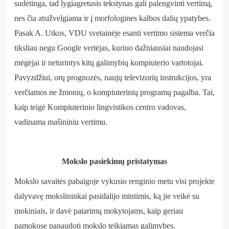
sudėtinga, tad lygiagretusis tekstynas gali palengvinti vertimą,
nes čia atsižvelgiama ir į morfologines kalbos dalių ypatybes.
Pasak A. Utkos, VDU svetainėje esanti vertimo sistema verčia
tiksliau negu Google vertėjas, kuriuo dažniausiai naudojasi
mėgėjai ir neturintys kitų galimybių kompiuterio vartotojai.
Pavyzdžiui, orų prognozės, naujų televizorių instrukcijos, yra
verčiamos ne žmonių, o kompiuterinių programų pagalba. Tai,
kaip teigė Kompiuterinio lingvistikos centro vadovas,
vadinama mašininiu vertimu.
Mokslo pasiekimų pristatymas
Mokslo savaitės pabaigoje vykusio renginio metu visi projekte
dalyvavę mokslininkai pasidalijo mintimis, ką jie veikė su
mokiniais, ir davė patarimų mokytojams, kaip geriau
pamokose panaudoti mokslo teikiamas galimybes.