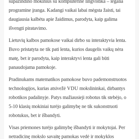
supažindino mokinius su kompiuterine lingvistika – legalia
programine įranga. Kadangi vaikai labai mėgsta žaisti, tai
daugiausia kalbėta apie žaidimus, parodyta, kaip galima
išvengti piratavimo.
Lietuvių kalbos pamokose vaikai dirbo su interaktyvia lenta.
Buvo pristatyta ne tik pati lenta, kurios daugelis vaikų nėra
matę, bet ir parodyta, kaip interaktyvi lenta gali būti
panaudojama pamokoje.
Pradinukams matematikos pamokose buvo pademonstruotos
technologijos, kurias atsivežė VDU mokslininkai, dirbantys
robotikos padalinyje. Patys mažiausieji robotus tik stebėjo, o
5-10 klasių mokiniai turėjo galimybę ne tik sukonstruoti
robotukus, bet ir išbandyti.
Visas priemones turėjo galimybę išbandyti ir mokytojai. Per
netradicinę mokslo savaitę pamokas vedė ir mokyklos