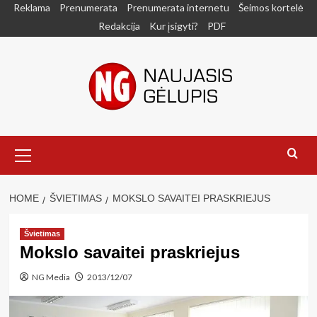
Skip
Reklama
Prenumerata
Prenumerata internetu
Šeimos kortelė
to
Redakcija
Kur įsigyti?
PDF
content
Primary
Menu
HOME
ŠVIETIMAS
MOKSLO SAVAITEI PRASKRIEJUS
Švietimas
Mokslo savaitei praskriejus
NG Media
2013/12/07