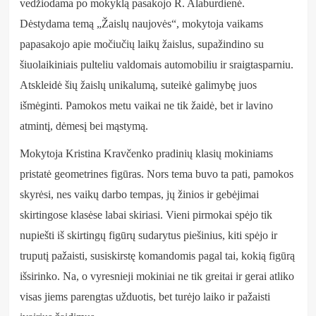
vedžiodama po mokyklą pasakojo R. Alaburdienė.
Dėstydama temą „Žaislų naujovės“, mokytoja vaikams
papasakojo apie močiučių laikų žaislus, supažindino su
šiuolaikiniais pulteliu valdomais automobiliu ir sraigtasparniu.
Atskleidė šių žaislų unikalumą, suteikė galimybę juos
išmėginti. Pamokos metu vaikai ne tik žaidė, bet ir lavino
atmintį, dėmesį bei mąstymą.
Mokytoja Kristina Kravčenko pradinių klasių mokiniams
pristatė geometrines figūras. Nors tema buvo ta pati, pamokos
skyrėsi, nes vaikų darbo tempas, jų žinios ir gebėjimai
skirtingose klasėse labai skiriasi. Vieni pirmokai spėjo tik
nupiešti iš skirtingų figūrų sudarytus piešinius, kiti spėjo ir
truputį pažaisti, susiskirstę komandomis pagal tai, kokią figūrą
išsirinko. Na, o vyresnieji mokiniai ne tik greitai ir gerai atliko
visas jiems parengtas užduotis, bet turėjo laiko ir pažaisti