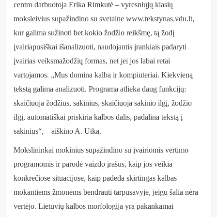
centro darbuotoja Erika Rimkutė – vyresniųjų klasių
moksleivius supažindino su svetaine www.tekstynas.vdu.lt,
kur galima sužinoti bet kokio žodžio reikšmę, tą žodį
įvairiapusiškai išanalizuoti, naudojantis įrankiais padaryti
įvairias veiksmažodžių formas, net jei jos labai retai
vartojamos. „Mus domina kalba ir kompiuteriai. Kiekvieną
tekstą galima analizuoti. Programa atlieka daug funkcijų:
skaičiuoja žodžius, sakinius, skaičiuoja sakinio ilgį, žodžio
ilgį, automatiškai priskiria kalbos dalis, padalina tekstą į
sakinius“, – aiškino A. Utka.
Mokslininkai mokinius supažindino su įvairiomis vertimo
programomis ir parodė vaizdo įrašus, kaip jos veikia
konkrečiose situacijose, kaip padeda skirtingas kalbas
mokantiems žmonėms bendrauti tarpusavyje, jeigu šalia nėra
vertėjo. Lietuvių kalbos morfologija yra pakankamai