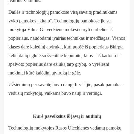
įvairius žaidimus.
Dailės ir technologijų pamokose visą savaitę pradinukams
vyko pamokos „kitaip“. Technologijų pamokose jie su
mokytoja Vilma Glaveckiene mokėsi daryti darbelius iš
popieriaus, naudodami įvairias technikas ir medžiagas. Vienos
klasės darė kalėdinį atviruką, kurį puošė iš popieriaus iškirpta
kelių dalių eglutė su šventine kepuraite, kitos – iš kartono ir
spalvoto popierius darė ežiuką tarp grybų, o vyrėlesni
mokiniai kūrė kalėdinį atviruką ir gėlę.
Užsiėmimų per savaitę buvo daug. Ir visi jie, pasak pamokas
vedusių mokytojų, vaikams buvo nauji ir vertingi.
Kūrė paveikslus iš javų ir audinių
Technologijų mokytojos Rasos Uleckienės vedamų pamokų