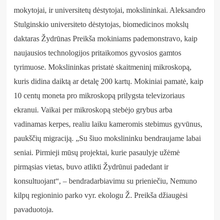
mokytojai, ir universitetų dėstytojai, mokslininkai. Aleksandro
Stulginskio universiteto dėstytojas, biomedicinos mokslų
daktaras Žydrūnas Preikša mokiniams pademonstravo, kaip
naujausios technologijos pritaikomos gyvosios gamtos
tyrimuose. Mokslininkas pristatė skaitmeninį mikroskopą,
kuris didina daiktą ar detalę 200 kartų. Mokiniai pamatė, kaip
10 centų moneta pro mikroskopą prilygsta televizoriaus
ekranui. Vaikai per mikroskopą stebėjo grybus arba
vadinamas kerpes, realiu laiku kameromis stebimus gyvūnus,
paukščių migraciją. „Su šiuo mokslininku bendraujame labai
seniai. Pirmieji mūsų projektai, kurie pasaulyje užėmė
pirmąsias vietas, buvo atlikti Žydrūnui padedant ir
konsultuojant“, – bendradarbiavimu su prieniečiu, Nemuno
kilpų regioninio parko vyr. ekologu Ž. Preikša džiaugėsi
pavaduotoja.