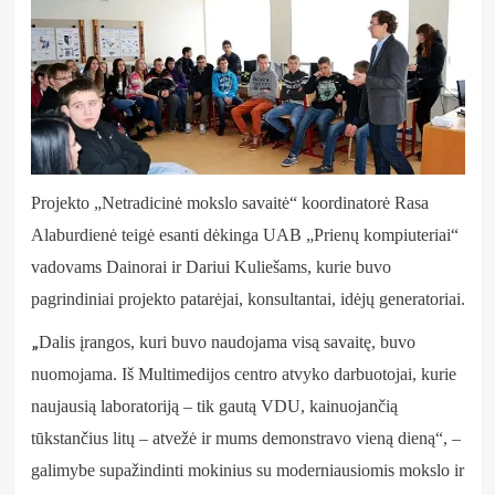
Projekto „Netradicinė mokslo savaitė“ koordinatorė Rasa
Alaburdienė teigė esanti dėkinga UAB „Prienų kompiuteriai“
vadovams Dainorai ir Dariui Kuliešams, kurie buvo
pagrindiniai projekto patarėjai, konsultantai, idėjų generatoriai.
„
Dalis įrangos, kuri buvo naudojama visą savaitę, buvo
nuomojama. Iš Multimedijos centro atvyko darbuotojai, kurie
naujausią laboratoriją – tik gautą VDU, kainuojančią
tūkstančius litų – atvežė ir mums demonstravo vieną dieną“, –
galimybe supažindinti mokinius su moderniausiomis mokslo ir