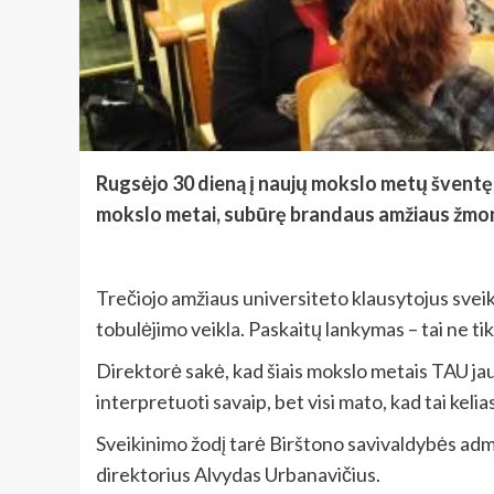
Rugsėjo 30 dieną į naujų mokslo metų šventę B
mokslo metai, subūrę brandaus amžiaus žmones
Trečiojo amžiaus universiteto klausytojus sv
tobulėjimo veikla. Paskaitų lankymas – tai ne t
Direktorė sakė, kad šiais mokslo metais TAU jau 
interpretuoti savaip, bet visi mato, kad tai kelias
Sveikinimo žodį tarė Birštono savivaldybės admi
direktorius Alvydas Urbanavičius.