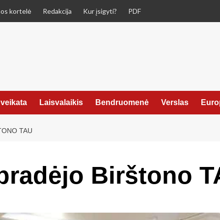
os kortelė
Redakcija
Kur įsigyti?
PDF
veikata
Laisvalaikis
Bendruomenė
Verslas
Euro
TONO TAU
pradėjo Birštono 