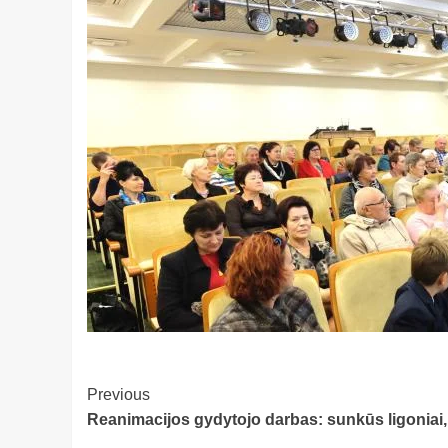
Post
Previous
Reanimacijos gydytojo darbas: sunkūs ligoniai, mi
Navigation