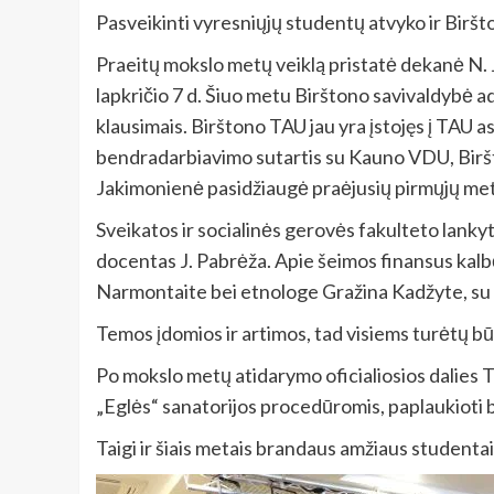
Pasveikinti vyresniųjų studentų atvyko ir Biršt
Praeitų mokslo metų veiklą pristatė dekanė N. 
lapkričio 7 d. Šiuo metu Birštono savivaldybė ad
klausimais. Birštono TAU jau yra įstojęs į TAU a
bendradarbiavimo sutartis su Kauno VDU, Biršto
Jakimonienė pasidžiaugė praėjusių pirmųjų met
Sveikatos ir socialinės gerovės fakulteto lankyt
docentas J. Pabrėža. Apie šeimos finansus kalbė
Narmontaite bei etnologe Gražina Kadžyte, su k
Temos įdomios ir artimos, tad visiems turėtų būt
Po mokslo metų atidarymo oficialiosios dalies 
„Eglės“ sanatorijos procedūromis, paplaukioti b
Taigi ir šiais metais brandaus amžiaus studenta