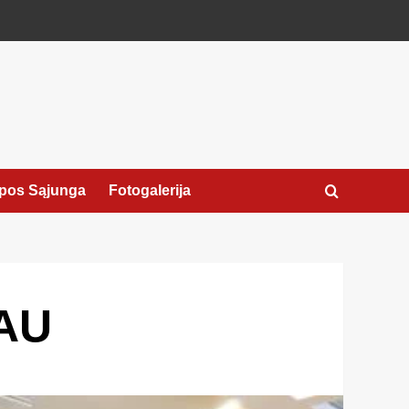
pos Sąjunga
Fotogalerija
TAU