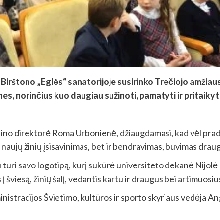
irštono „Eglės“ sanatorijoje susirinko Trečiojo amžiaus 
, norinčius kuo daugiau sužinoti, pamatyti ir pritaiky
eikino direktorė Roma Urbonienė, džiaugdamasi, kad vėl 
ik naujų žinių įsisavinimas, bet ir bendravimas, buvimas dr
turi savo logotipą, kurį sukūrė universiteto dekanė Nijolė J
 į šviesą, žinių šalį, vedantis kartu ir draugus bei artimuosiu
nistracijos Švietimo, kultūros ir sporto skyriaus vedėja An