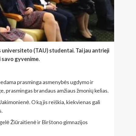
universiteto (TAU) studentai. Tai jau antrieji
ti savo gyvenime.
pradedama prasminga asmenybės ugdymo ir
auge, prasmingas brandaus amžiaus žmonių kelias.
akimonienė. O ką jis reiškia, kiekvienas gali
s.
gelė Žiūraitienė ir Birštono gimnazijos