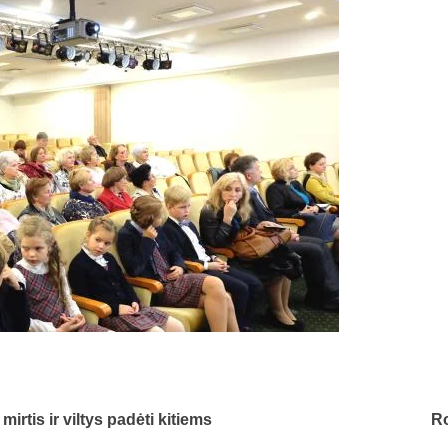
rtis ir viltys padėti kitiems
Ro