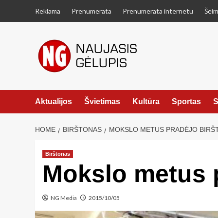
Skip
Reklama
Prenumerata
Prenumerata internetu
Šeim
to
content
Aktualijos
Švietimas
Kultūra
Sportas
S
HOME
BIRŠTONAS
MOKSLO METUS PRADĖJO BIRŠ
Birštonas
Mokslo metus 
NG Media
2015/10/05