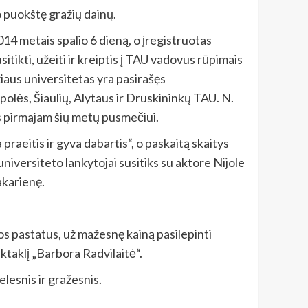
o puokštę gražių dainų.
4 metais spalio 6 dieną, o įregistruotas
tikti, užeiti ir kreiptis į TAU vadovus rūpimais
žiaus universitetas yra pasirašęs
lės, Šiaulių, Alytaus ir Druskininkų TAU. N.
s pirmajam šių metų pusmečiui.
raeitis ir gyva dabartis“, o paskaitą skaitys
iversiteto lankytojai susitiks su aktore Nijole
akarienę.
s pastatus, už mažesnę kainą pasilepinti
ktaklį „Barbora Radvilaitė“.
lesnis ir gražesnis.