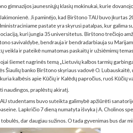
ono gimnazijos jaunesniųjų klasių mokinukai, kurie dovanoj
Jakimonienė. Ji paminėjo, kad Birštono TAU buvo įkurtas 201
ministraciniame pastate yra skyrusi patalpas, kur galima susi
sociaciją, kuri jungia 35 universitetus. Birštono trečiojo am
no savivaldybe, bendrauja ir bendradarbiauja su Marijampo
ų veikla ir pateikė numatomas paskaitų ir užsiėmimų tema
ojai šiemet nagrinės temą „Lietuvių kalbos tarmių garbinga p
s Šiaulių banko Birštono skyriaus vadovė O. Lubauskaitė, un
uria kalbėsis apie Kūčių ir Kalėdų papročius, ruoš Kūčių v
i naudingos, praplėstų akiratį.
TAU studentams buvo suteikta galimybė apžiūrėti sanatorijo
aseine. Lapkričio 7 dieną numatyta išvyka į A. Cholinos spe
i tobulės, dar daugiau sužinos. O tada gyvenimas bus dar mie